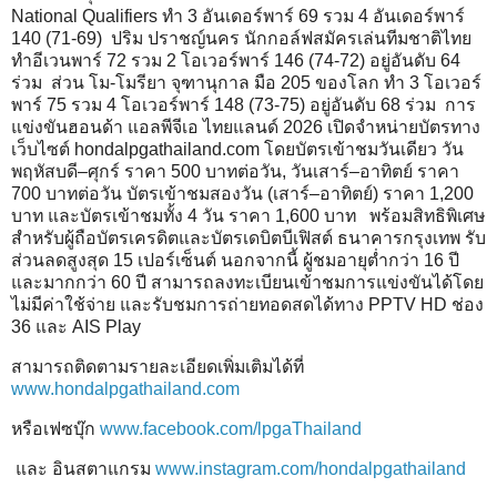
National Qualifiers ทำ 3 อันเดอร์พาร์ 69 รวม 4 อันเดอร์พาร์
140 (71-69) ปริม ปราชญ์นคร นักกอล์ฟสมัครเล่นทีมชาติไทย
ทำอีเวนพาร์ 72 รวม 2 โอเวอร์พาร์ 146 (74-72) อยู่อันดับ 64
ร่วม ส่วน โม-โมรียา จุฑานุกาล มือ 205 ของโลก ทำ 3 โอเวอร์
พาร์ 75 รวม 4 โอเวอร์พาร์ 148 (73-75) อยู่อันดับ 68 ร่วม การ
แข่งขันฮอนด้า แอลพีจีเอ ไทยแลนด์ 2026 เปิดจำหน่ายบัตรทาง
เว็บไซต์ hondalpgathailand.com โดยบัตรเข้าชมวันเดียว วัน
พฤหัสบดี–ศุกร์ ราคา 500 บาทต่อวัน, วันเสาร์–อาทิตย์ ราคา
700 บาทต่อวัน บัตรเข้าชมสองวัน (เสาร์–อาทิตย์) ราคา 1,200
บาท และบัตรเข้าชมทั้ง 4 วัน ราคา 1,600 บาท พร้อมสิทธิพิเศษ
สำหรับผู้ถือบัตรเครดิตและบัตรเดบิตบีเฟิสต์ ธนาคารกรุงเทพ รับ
ส่วนลดสูงสุด 15 เปอร์เซ็นต์ นอกจากนี้ ผู้ชมอายุต่ำกว่า 16 ปี
และมากกว่า 60 ปี สามารถลงทะเบียนเข้าชมการแข่งขันได้โดย
ไม่มีค่าใช้จ่าย และรับชมการถ่ายทอดสดได้ทาง PPTV HD ช่อง
36 และ AIS Play
สามารถติดตามรายละเอียดเพิ่มเติมได้ที่
www.hondalpgathailand.com
หรือเฟซบุ๊ก
www.facebook.com/lpgaThailand
และ อินสตาแกรม
www.instagram.com/hondalpgathailand