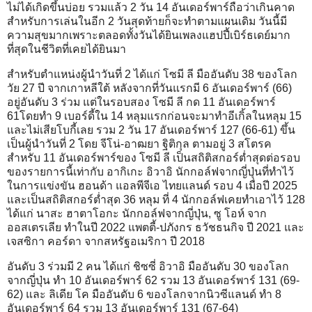
ไม่ได้เกิดขึ้นบ่อย รวมแล้ว 2 วัน 14 อันเดอร์พาร์ถือว่าเกินคาด
สำหรับการเล่นในอีก 2 วันสุดท้ายก็จะทำตามแผนเดิม วันนี้มี
ความสุขมากเพราะตลอดทั้งวันได้ยินเพลงแฮปปี้เบิร์ธเดย์มาก
ที่สุดในชีวิตที่เคยได้ยินมา
สำหรับตำแหน่งผู้นำวันที่ 2 ได้แก่ โซมี ลี มืออันดับ 38 ของโลก
วัย 27 ปี จากเกาหลีใต้ หลังจากที่วันแรกมี 6 อันเดอร์พาร์ (66)
อยู่อันดับ 3 ร่วม แต่ในรอบสอง โซมี ลี กด 11 อันเดอร์พาร์
61โดยทำ 9 เบอร์ดี้ใน 14 หลุมแรกก่อนจะมาทำอีเกิ้ลในหลุม 15
และไม่เสียโบกี้เลย รวม 2 วัน 17 อันเดอร์พาร์ 127 (66-61) ขึ้น
เป็นผู้นำวันที่ 2 โดย จีโน่-อาฒยา ฐิติกุล ตามอยู่ 3 สโตรค
สำหรับ 11 อันเดอร์พาร์ของ โซมี ลี เป็นสถิติสกอร์ต่ำสุดต่อรอบ
ของรายการนี้เท่ากับ อากิเกะ อิวาอิ นักกอล์ฟจากญี่ปุ่นที่ทำไว้
ในการแข่งขัน ฮอนด้า แอลพีจีเอ ไทยแลนด์ รอบ 4 เมื่อปี 2025
และเป็นสถิติสกอร์ต่ำสุด 36 หลุม ที่ 4 นักกอล์ฟเคยทำเอาไว้ 128
ได้แก่ นาสะ ฮาตาโอกะ นักกอล์ฟจากญี่ปุ่น, ซู โอห์ จาก
ออสเตรเลีย ทำในปี 2022 แพตตี้-ปภังกร ธวัชธนกิจ ปี 2021 และ
เจสซิกา คอร์ดา จากสหรัฐอเมริกา ปี 2018
อันดับ 3 ร่วมมี 2 คน ได้แก่ ชิซซี่ อิวาอิ มืออันดับ 30 ของโลก
จากญี่ปุ่น ทำ 10 อันเดอร์พาร์ 62 รวม 13 อันเดอร์พาร์ 131 (69-
62) และ ลิเดีย โค มืออันดับ 6 ของโลกจากนิวซีแลนด์ ทำ 8
อันเดอร์พาร์ 64 รวม 13 อันเดอร์พาร์ 131 (67-64)