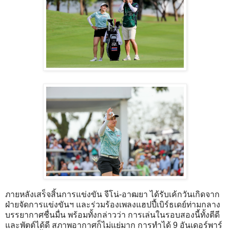
ภายหลังเสร็จสิ้นการแข่งขัน จีโน่-อาฒยา ได้รับเค้กวันเกิดจาก
ฝ่ายจัดการแข่งขันฯ และร่วมร้องเพลงแฮปปี้เบิร์ธเดย์ท่ามกลาง
บรรยากาศชื่นมื่น พร้อมทั้งกล่าวว่า การเล่นในรอบสองนี้ทั้งตีดี
และพัตต์ได้ดี สภาพอากาศก็ไม่แย่มาก การทำได้ 9 อันเดอร์พาร์