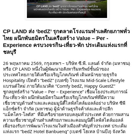
CP LAND ส่ง ‘bedZ’ รุกตลาดโรงแรมทำเลศักยภาพทั่ว
ไทย ผนึกพันธมิตรในเครือสร้าง Value – Per -
Experience ครบวงจรกิน-เที่ยว-พัก ประเดิมแห่งแรกที่
ชลบุรี
26 พฤษภาคม 2569, กรุงเทพฯ – บริษัท ซี.พี. แลนด์ จำกัด (มหาชน) 
หรือ CP LAND หนึ่งในผู้พัฒนาอสังหาริมทรัพย์ชั้นนำของ
ประเทศไทยภายใต้เครือเจริญโภคภัณฑ์ เดินหน้าขยายธุรกิจ 
Hospitality เปิดตัว “bedZ” (เบดซ์) โรงแรม Mid-Scale Lifestyle 
แบรนด์ใหม่ ภายใต้แนวคิด “Comfy bedZ, Happy GuestZ” 

ชูกลยุทธ์สร้าง “Value – Per – Experience” เชื่อมโยงประสบการณ์
กิน-เที่ยว-พัก ผนึกพันธมิตรในเครือเจริญโภคภัณฑ์ที่มีความ
เชี่ยวชาญด้านทำเลและคอมมูนิตี้ไลฟ์สไตล์มอลล์อย่าง บริษัท ซีพี 
แอ็กซ์ตร้า จำกัด (มหาชน) ผู้นำด้านธุรกิจค้าส่งและค้าปลีก 
“แม็คโคร-โลตัส”  ที่มีเครือข่ายครอบคลุมทั่วประเทศ ด้วยการผสาน
ความเชี่ยวชาญด้านทำเลศักยภาพและคอมมูนิตี้ไลฟ์สไตล์มอลล์ 
เพื่อรองรับการพัฒนาโรงแรมในหัวเมืองสำคัญทั่วประเทศ ประเดิม
แห่งแรก “bedZ Hotel Banbueng” (เบดซ์ โฮเทล บ้านบึง) จังหวัด