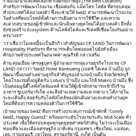
ร่วมแนะนำและคัดเลือกทำเลศักยภาพสูง (The Best Location) 
สำหรับการพัฒนาโรงแรม เชื่อมต่อกับ แม็คโคร-โลตัส ที่ครอบคลุม
ทั่วประเทศได้อย่างลงตัว ซึ่งจะช่วยให้ bedZ สามารถพัฒนาโรงแรม
ในทำเลที่ตอบโจทย์ทั้งด้านการเดินทาง การใช้ชีวิต และความ
สะดวกสบายของผู้เข้าพักและนักเดินทางยุคใหม่ได้อย่างลงตัว อีกทั้ง
ยังช่วยสร้าง Ecosystem ด้านไลฟ์สไตล์และรีเทลที่เชื่อมโยงกันอย่าง
ครบวงจร”
“เราเชื่อว่าโมเดลนี้จะเป็นอีกก้าวสำคัญของ CP LAND ในการพัฒนา 
Hospitality Platform ที่สามารถเติบโตต่อยอดไปยังหัวเมือง
ศักยภาพทั่วประเทศในอนาคต” คุณกีรติ กล่าวเสริม
ด้าน คุณเยี่ยม เศรษฐบุตร ผู้อำนวยการกลุ่มงานธุรกิจโรงแรม CP 
LAND กล่าวว่า “bedZ Hotel Banbueng (เบดซ์ โฮเทล บ้านบึง) ถูก
พัฒนาขึ้นบนทำเลย่านธุรกิจสำคัญของอำเภอบ้านบึง จังหวัดชลบุรี 
โดยโรงแรมตั้งอยู่ติดกับ Lotus’s บ้านบึง และใกล้ Makro บ้านบึง ซึ่ง
เป็นคอมมูนิตี้ไลฟ์สไตล์มอลล์ ช่วยให้ผู้เข้าพักสามารถเข้าถึงร้าน
อาหาร ซูเปอร์มาร์เก็ต และสิ่งอำนวยความสะดวกต่าง ๆ ได้ภายใน
ระยะเดินถึง สอดรับกับไลฟ์สไตล์ของนักเดินทางและคนทำงานยุค
ใหม่ที่ต้องการความคล่องตัวในการใช้ชีวิต
เป้าหมายของ bedZ คือการสร้างประสบการณ์เข้าพักที่ ‘‘Comfy 
bedZ, Happy GuestZ’’ พร้อมยกระดับโรงแรมระดับ Mid-Scale ทั่ว
ประเทศ เพื่อให้ครอบคลุมทุกจุดยุทธศาสตร์สำคัญ ไม่ว่าจะเป็นเมือง
ท่องเที่ยวและเมืองเศรษฐกิจ อาทิเช่น กรุงเทพฯ, เชียงใหม่, แม่สอด, 
เลย, กาญจนบุรี, เขาใหญ่, สุราษฎร์ธานี, ภูเก็ต เป็นต้น