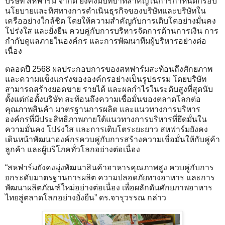
บริษัท สหฟาร์ม จำกัด ยังคงมีบทบาทสำคัญในการกำหนดกรอบ
นโยบายและทิศทางการดำเนินธุรกิจของบริษัทและบริษัทใน
เครืออย่างใกล้ชิด โดยให้ความสำคัญกับการเติบโตอย่างมั่นคง
โปร่งใส และยั่งยืน ควบคู่กับการบริหารจัดการด้านการเงิน การ
กำกับดูแลภายในองค์กร และการพัฒนาทีมผู้บริหารอย่างต่อ
เนื่อง
ตลอดปี 2568 ผลประกอบการของสหฟาร์มสะท้อนถึงศักยภาพ
และความแข็งแกร่งขององค์กรอย่างเป็นรูปธรรม โดยบริษัท
สามารถสร้างยอดขาย รายได้ และผลกำไรในระดับสูงที่สุดนับ
ตั้งแต่ก่อตั้งบริษัท สะท้อนถึงความเชื่อมั่นของตลาดโลกต่อ
คุณภาพสินค้า มาตรฐานการผลิต และแนวทางการบริหาร
องค์กรที่มีประสิทธิภาพภายใต้แนวทางการบริหารที่ยึดมั่นใน
ความมั่นคง โปร่งใส และการเติบโตระยะยาว สหฟาร์มยังคง
เดินหน้าพัฒนาองค์กรควบคู่กับการสร้างความเชื่อมั่นให้กับคู่ค้า
ลูกค้า และผู้บริโภคทั่วโลกอย่างต่อเนื่อง
“สหฟาร์มยังคงมุ่งพัฒนาสินค้าอาหารคุณภาพสูง ควบคู่กับการ
ยกระดับมาตรฐานการผลิต ความปลอดภัยทางอาหาร และการ
พัฒนาผลิตภัณฑ์ใหม่อย่างต่อเนื่อง เพื่อผลักดันศักยภาพอาหาร
ไทยสู่ตลาดโลกอย่างยั่งยืน” ดร.จารุวรรณ กล่าว