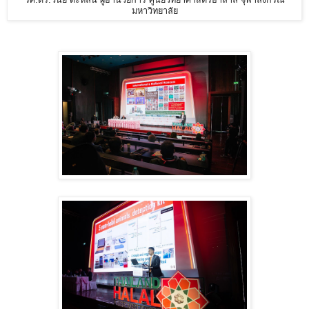
รศ.ดร.วินัย ดะห์ลัน ผู้อำนวยการ ศูนย์วิทยาศาสตร์ฮาลาล จุฬาลงกรณ์
มหาวิทยาลัย