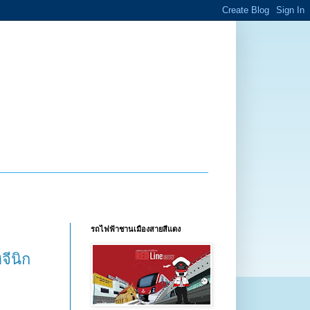
รถไฟฟ้าชานเมืองสายสีแดง
จีนิก