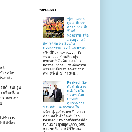
PUPULAR ::
ฟุตบอลการ
กุศล ทีมรวม
ดารา VS ทีม
วีไอพี
ทรงธรรม เพื่อ
มอบอุปกรณ์
กีฬาให้กับโรงเรียนใน
ต.ทรงธรรม จ.กำแพงเพชร
ทริปนี้ทีมงานชวน... ปัก
หมุด ... บ้านที่อบอุ่น
กาแฟกลิ่นไอดิน Café &
Restaurant ร่วมกิจกรรม
cal
การแข่งขันฟุตบอลทรงธรรม
ช้เทคนิค
คัพ ครั้งที่ 3 การแข่...
าติรอบตัว
ResMed เปิด
ตัวสำนักงาน
รสต์ เป็นรูป
แห่งใหม่ใน
มรื่นเชื่อม
ประเทศไทย
ยนอก ตกแต่ง
ยกระดับ
สุขภาพการ
าย
นอนหลับและการหายใจ
พร้อมมุ่งสู่เป้าหมายปี 2030
ด้วยเทคโนโลยีระดับโลก
ได้รับการ
ResMed ประกาศวิสัยทัศน์ตั้ง
ใบไม้ที่สวย
เป้าหมายช่วยผู้คนกว่า 500
ล้านคนทั่วโลกใช้ชีวิตเต็ม