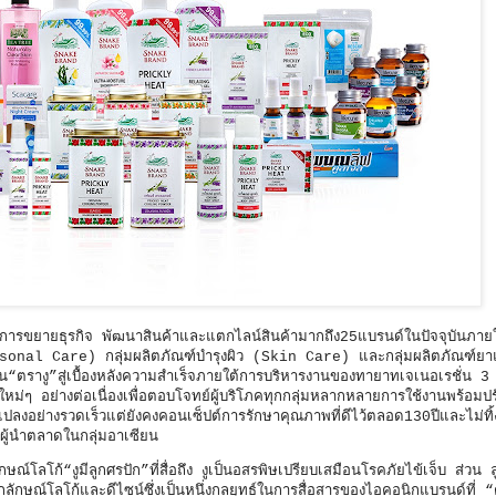
ู่การขยายธุรกิจ พัฒนาสินค้าและแตกไลน์สินค้ามากถึง25แบรนด์ในปัจจุบันภายใ
ersonal Care) กลุ่มผลิตภัณฑ์บำรุงผิว (Skin Care) และกลุ่มผลิตภัณฑ์ย
างู”สู่เบื้องหลังความสำเร็จภายใต้การบริหารงานของทายาทเจเนอเรชั่น 3 
หม่ๆ อย่างต่อเนื่องเพื่อตอบโจทย์ผู้บริโภคทุกกลุ่มหลากหลายการใช้งานพร้อมปรั
แปลงอย่างรวดเร็วแต่ยังคงคอนเซ็ปต์การรักษาคุณภาพที่ดีไว้ตลอด130ปีและไม่ทิ
็นผู้นำตลาดในกลุ่มอาเซียน
์โลโก้“งูมีลูกศรปัก”ที่สื่อถึง งูเป็นอสรพิษเปรียบเสมือนโรคภัยไข้เจ็บ ส่วน 
ลักษณ์โลโก้และดีไซน์ซึ่งเป็นหนึ่งกลยุทธ์ในการสื่อสารของไอคอนิกแบรนด์ที่ “ต