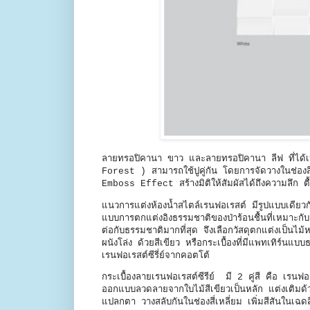
ลายทรอปิคานา ขาว และลายทรอปิคานา ลีฟ ที่ได้เ
Forest ) สามารถใช้ปูคู่กัน โดยการจัดวางในช่องส
Emboss Effect สร้างมิติให้สัมผัสได้ถึงความลึก ตื
แนวการแต่งห้องน้ำสไตล์เรนฟอเรสต์ มีรูปแบบเดียวก
แบบการตกแต่งอิงธรรมชาติของป่าร้อนชื้นที่เหมาะกับ
ต่อกับธรรมชาติมากที่สุด จึงเลือกวัสดุตกแต่งเป็นไ
ผนังโล่ง ด้วยสีเขียว หรือกระเบื้องที่มีแพทเทิร์น
เรนฟอเรสต์ซีรี่ย์จากคอตโต้
กระเบื้องลายเรนฟอเรสต์ซีรีย์ มี 2 คู่สี คือ เรน
ออกแบบลวดลายจากใบไม้สีเขียวเป็นหลัก แต่งเติมด้วยไม
แปลกตา วางสลับกันในช่องสี่เหลี่ยม เพิ่มสีสันในเฉดสีเ