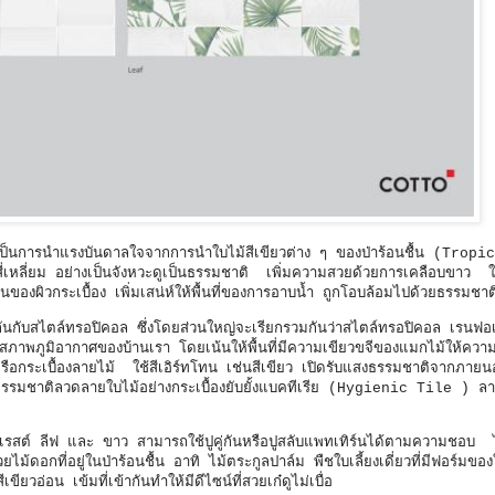
ป็นการนำแรงบันดาลใจจากการนำใบไม้สีเขียวต่าง ๆ ของป่าร้อนชื้น (Tropi
ี่เหลี่ยม อย่างเป็นจังหวะดูเป็นธรรมชาติ เพิ่มความสวยด้วยการเคลือบขาว ใ
้นของผิวกระเบื้อง เพิ่มเสน่ห์ให้พื้นที่ของการอาบน้ำ ถูกโอบล้อมไปด้วยธรรมช
ันกับสไตล์ทรอปิคอล ซึ่งโดยส่วนใหญ่จะเรียกรวมกันว่าสไตล์ทรอปิคอล เรนฟอเ
สภาพภูมิอากาศของบ้านเรา โดยเน้นให้พื้นที่มีความเขียวขจีของแมกไม้ให้ความร่
ม้หรือกระเบื้องลายไม้ ใช้สีเอิร์ทโทน เช่นสีเขียว เปิดรับแสงธรรมชาติจากภา
แบบธรรมชาติลวดลายใบไม้อย่างกระเบื้องยับยั้งแบคทีเรีย (Hygienic Tile ) ล
ฟอเรสต์ ลีฟ และ ขาว สามารถใช้ปูคู่กันหรือปูสลับแพทเทิร์นได้ตามความชอบ 
้ดอกที่อยู่ในป่าร้อนชื้น อาทิ ไม้ตระกูลปาล์ม พืชใบเลี้ยงเดี่ยวที่มีฟอร์มของ
ขียวอ่อน เข้มที่เข้ากันทำให้มีดีไซน์ที่สวยเก๋ดูไม่เบื่อ