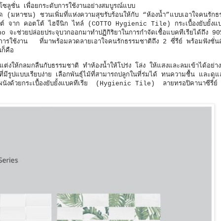
ซลูชั่น เพื่อยกระดับการใช้งานอย่างสมบูรณ์แบบ
กัด (มหาชน) ชวนเพิ่มที่แห่งความสุขรับร้อนให้กับ “ห้องน้ำ”แบบเอาใจคนรักธ
สต์ จาก คอตโต้ ไฮจีนิก ไทล์ (COTTO Hygienic Tile) กระเบื้องยับยั้งแบ
Nano จะช่วยปล่อยประจุบวกออกมาทำปฏิกิริยาในการกำจัดเชื้อแบคทีเรียได้ถึง 
การใช้งาน ที่มาพร้อมลวดลายเอาใจคนรักธรรมชาติถึง 2 ซี่รีย์ พร้อมฟังชั่นส
นก็คือ
่งให้กลมกลืนกับธรรมชาติ ทำห้องน้ำให้โปร่ง โล่ง ให้แสงและลมเข้าได้อย่าง
ที่มีรูปแบบเรียบง่าย เลือกพันธุ์ไม้ที่สามารถปลูกในที่ร่มได้ ทนความชื้น และดูแ
ผนังด้วยกระเบื้องยับยั้งแบคทีเรีย (Hygienic Tile) ลายทรอปิคานาซีรี่ย์ 