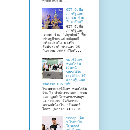
ศักยภาพภาย...
GIT จับมือ
ภาครัฐและ
เอกชน ร่วม
"ปลุกยักษ์"
GIT จับมือ
ภาครัฐและ
เอกชน ร่วม "ปลุกยักษ์" ฟื้น
เศรษฐกิจถนนสายอัญมณี
เครื่องประดับ บางรัก
สัมพันธวงศ์ พระนคร 25
กันยายน 2567 เปิดตั...
รพ.ซีจีเอช
พหลโยธิน
เดินหน้า
รณรงค์วัน
เอดส์โลก ให้
ความรู้–แจก
ชุดตรวจ HIV ฟรี
โรงพยาบาลซีจีเอช พหลโยธิน
ร่วมกับ สำนักงานเขตบางเขน
และ ศูนย์บริการสาธารณสุข
24 บางเขน จัดกิจกรรม
รณรงค์เนื่องใน “วันเอดส์
โลก” (World AIDS Da...
Sheep เดิน
หน้าดันบิ๊ก
โปรเจกต์