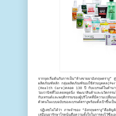
จากจุดเริ่มต้นกับการเป็น“ห้างขายยาอังกฤษตรางู” ส
ผลิตภัณฑ์หลัก กลุ่มผลิตภัณฑ์ของใช้ส่วนบุคคล(P
(Health Care)ตลอด 130 ปี กับแบรนด์ในตำนาน“ตร
ว่องวานิชที่ไม่เคยหยุดนิ่ง พัฒนาสินค้าและนวัตกรรมใ
กับเทรนด์และพฤติกรรมของผู้บริโภคที่มีความเปลี่ยน
ตัวตนในแบบฉบับของแบรนด์ตรางูพร้อมตั้งเป้าขึ้นเป
ปฏิเสธไม่ได้ว่า ภาพจำของ “อังกฤษตรางู”คือสัญลักษณ
เสมือนยารักษาโรคนั่นคือความตั้งใจในการคงไว้ซึ่งเอก