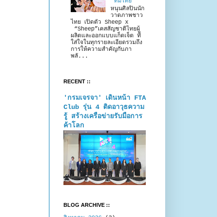
“ทีมไทย”
หนุนศิลปินนัก
วาดภาพชาว
ไทย เปิดตัว Sheep x
“Sheep”เคสสัญชาติไทยผู้
ผลิตและออกแบบแก็ดเจ็ต ที่
ใส่ใจในทุกรายละเอียดรวมถึง
การให้ความสำคัญกับภา
พลั...
RECENT ::
'กรมเจรจา' เดินหน้า FTA
Club รุ่น 4 ติดอาวุธความ
รู้ สร้างเครือข่ายรับมือการ
ค้าโลก
BLOG ARCHIVE ::