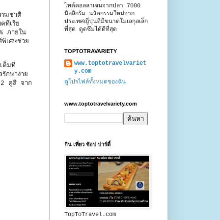
ไทด์คอลลาเจนจากปลา 7000
มิลลิกรัม นวัตกรรมใหม่จาก
รรมชาติ
ประเทศญี่ปุ่นที่มีขนาดโมเลกุลเล็ก
คทีเรีย
ที่สุด ดูดซึมได้ดีที่สุด
90% ภายใน
์พิเศษช่วย
TOPTOTRAVARIETY
www.toptotravelvariet
เต็มที่
y.com
ลรักษาง่าย
ดูโปรไฟล์ทั้งหมดของฉัน
2 คู่สี จาก
www.toptotravelvariety.com
กิน เที่ยว ช้อป ปาร์ตี้
TopToTravel.com