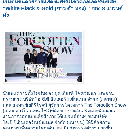
เริ่มต้นขึ้นด้วยการแสดงแฟชั่นโชว์คอลเลคชั่นพิเศษ
“White Black & Gold (ขาว ดำ ทอง) ” ของ 8 แบรนด์
ดัง
นับเป็นความตั้งใจจริงของ บุญเกียรติ โชควัฒนา ประธาน
กรรมการ บริษัท ไอ.ซี.ซี.อินเตอร์เนชั่นแนล จำกัด (มหาชน)
และ สมพล ชัยสิริโรจน์ ผู้จัดการโครงการ The Forgotten Show
(เดอะ ฟอร์ก็อตเทน โชว์)ที่ต้องการจะส่งเสริมและพัฒนาผล
งานการออกแบบเสื้อผ้าภายใต้แบรนด์ต่างๆ ของบริษัท
ไอ.ซี.ซี.อินเตอร์เนชั่นแนล จำกัด (มหาชน) ให้มีศักยภาพ
คุณภาพ เพิ่มความโดดเด่น และมีนวัตกรรมต่างๆ มากขึ้น