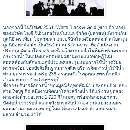
​นอกจากนี้ ในปี พ.ศ. 2561 “White Black & Gold (ขาว ดำ ทอง)”
ของบริษัท ไอ.ซี.ซี.อินเตอร์เนชั่นแนล จำกัด (มหาชน) ยังร่วมกับ
มูลนิธิ ดร.เทียม โชควัฒนา และบริษัทในเครือสหพัฒน์ สนับสนุน
มูลนิธิอุทกพัฒน์ฯ เป็นเงินจำนวน 3 ล้านบาท เพื่อดำเนินงาน
ปรับปรุง พัฒนาโครงสร้างเชื่อมโยงระบบน้ำในพื้นที่ พร้อมระบบ
กระจายน้ำในแปลงเกษตร ผสมผสานตามแนวทฤษฎีใหม่
สอดคล้องกับลักษณะภูมิประเทศและรูปแบบการใช้น้ำ เตรียม
ความพร้อมของปัจจัยพื้นฐานการผลิต บริหารจัดการน้ำให้มีน้ำ
ทำเกษตรกรรม สำหรับ 238 ครอบครัวในชุมชนเพชรน้ำหนึ่ง
อำเภอท่ายาง จังหวัดเพชรบุรี
​ซึ่งการบริหารจัดการน้ำของมูลนิธิอุทกพัฒน์ฯ ประกอบด้วย สอง
ส่วนใหญ่ๆ คือ หนึ่งงานพัฒนาโครงสร้างน้ำ ได้แก่ งานขุดลอง
คลองส่งน้ำระยะทาง 1.720 กิโลเมตร พร้อมท่อลอด,อาคาร
บังคับน้ำ,รางรับน้ำและผนังยกระดับน้ำ สอง งานแปลงเกษตร
ผสมผสานตามแนวทฤษฎีใหม่ ได้แก่ แปลงสาธิตเกษตรผสม
ผสาน จำนวน 34ไร่