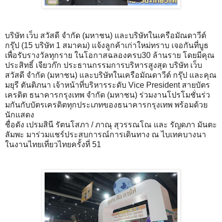
บริษัท เว็บ สวัสดี จำกัด (มหาชน) และบริษัทในเครือมัณดาวีต์
กรุ๊ป (15 บริษัท 1 สมาคม) แจ้งลูกค้าเก่าใหม่ทราบ เจอกันที่บูธ
เพื่อรับรางวัลทุกราย ในโอกาสฉลองครบ30 ล้านราย โดยมีคุณ
ประสิทธิ์ เจียวก๊ก ประธานกรรมการบริหารสูงสุด บริษัท เว็บ
สวัสดี จำกัด (มหาชน) และบริษัทในเครือมัณดาวีต์ กรุ๊ป และคุณ
มยุรี ตันติภนา เจ้าหน้าที่บริหารระดับ Vice President สายบัตร
เครดิต ธนาคารกรุงเทพ จำกัด (มหาชน) ร่วมงานโปรโมชั่นร่ว
มกันกับบัตรเครดิตทุกประเภทของธนาคารกรุงเทพ พร้อมด้วย
นักแสดง
ชื่อดัง เปรมสินี รัตนโสภา / ภาณุ สุวรรณโณ และ รัญดภา มันตะ
ลัมพะ มาร่วมแชร์ประสบการณ์การเดินทาง ณ ไบเทคบางนา
ในงานไทยเที่ยวไทยครั้งที่ 51