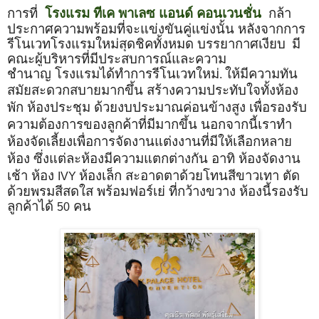
การที่
โรงแรม ทีเค พาเลซ แอนด์ คอนเวนชั่น
กล้า
ประกาศความพร้อมที่จะแข่งขันคู่แข่งนั้น หลังจากการ
รีโนเวทโรงแรมใหม่สุดชิคทั้งหมด บรรยากาศเงียบ
มี
คณะผู้บริหารที่มีประสบการณ์และความ
ชำนาญ
โรงแรม
ได้ทำการ
รีโน
เวทใหม่
ให้
มีความ
ทัน
.
สมัยสะดวกสบายมากขึ้น
สร้าง
ความ
ประทับใจ
ทั้งห้อง
พัก ห้องประชุม ด้วยงบประมาณค่อนข้างสูง เพื่อรองรับ
ความต้องการของลูกค้าที่มีมากขึ้น นอกจากนี้เราทำ
ห้องจัดเลี้ยงเพื่อการจัดงานแต่งงานที่มีให้เลือกหลาย
ห้อง ซึ่งแต่ละห้องมีความแตกต่างกัน อาทิ ห้องจัดงาน
เช้า
ห้อง
ห้องเล็ก สะอาดตาด้วยโทนสีขาวเทา ตัด
IVY
ด้วยพรมสีสดใส พร้อมฟอร์เย่ ที่กว้างขวาง ห้องนี้รองรับ
ลูกค้าได้
คน
50