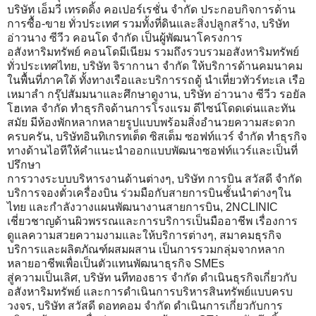
บริษัท เอ็มวี เทรดดิ้ง คอเปอร์เรชั่น จำกัด ประกอบกิจการด้าน
การซื้อ-ขาย ทั่วประเทศ รวมทั้งที่ดินและสิ่งปลูกสร้าง, บริษัท
อ่าวนาง ซีวีว คอนโด จำกัด เป็นผู้พัฒนาโครงการ
อสังหาริมทรัพย์ คอนโดมีเนียม รวมถึงรวบรวมอสังหาริมทรัพย์
ทั่วประเทศไทย, บริษัท จิรากานา จำกัด ให้บริการด้านคมนาคม
ในพื้นที่ภาคใต้ ทั้งทางเรือและบริการรถตู้ นำเที่ยวทัวร์ทะเล เรือ
เหมาลำ กรุ๊ปสัมมนาและศึกษาดูงาน, บริษัท อ่าวนาง ซีวีว รอยัล
โฮเทล จำกัด ทำธุรกิจด้านการโรงแรม ดีไซน์โดดเด่นและทัน
สมัย มีห้องพักหลากหลายรูปแบบพร้อมสิ่งอำนวยความสะดวก
ครบครัน, บริษัทอินทิเกรทเต็ด ซิสเต็ม ซอฟท์แวร์ จำกัด ทำธุรกิจ
ทางด้านไอทีให้คำแนะนำออกแบบพัฒนาซอฟท์แวร์และเป็นที่
ปรึกษา
การวางระบบบริหารงานด้านต่างๆ, บริษัท การบิน สวัสดี จำกัด
บริการจองตั๋วเครื่องบิน ร่วมมือกับสายการบินชั้นนำต่างๆใน
ไทย และกำลังวางแผนพัฒนางานสายการบิน, 2NCLINIC
เชี่ยวชาญด้านผิวพรรณและการบริการเป็นมืออาชีพ เรื่องการ
ดูแลความสวยความงามและให้บริการต่างๆ, สมาคมธุรกิจ
บริการและผลิตภัณฑ์ผสมผสาน เป็นการรวมกลุ่มจากหลาก
หลายอาชีพเพื่อเป็นตัวแทนพัฒนาธุรกิจ SMEs
สู่ความเป็นเลิศ, บริษัท นทีทองธาร จำกัด ดำเนินธุรกิจเกี่ยวกับ
อสังหาริมทรัพย์ และการดำเนินการบริหารสินทรัพย์แบบครบ
วงจร, บริษัท สวัสดี ดอทคอม จำกัด ดำเนินการเกี่ยวกับการ