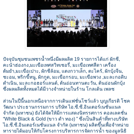
​ปัจจุบันชุมชนเพชรน้ำหนึ่งมีผลผลิต 19 รายการได้แก่ ผักชี,
คะน้าฮ่องกง,มะเขือเทศสวิทเชอรี่, มะเขือเทศสีดา เครื่อง
ต้มยำ,มะเขือเปาะ, ผักชีล้อม, แตงกวาเล็ก, ตะไคร้, ผักบุ้งจีน,
ชะอม, พริกขี้หนู, ผักกูด, มะเขือกรอบ, มะเขือพวง ,มะละกอดิบ
ดำเนิน, มะละกอฮอร์แลนด์, ต้นอ่อนทานตะวัน, ต้นอ่อนผักบุ้ง
ซึ่งผลผลิตทั้งหมดได้มีวางจำหน่ายในร้าน โกลเด้น เพลซ
​ส่วนในปีนี้นอกเหนือจากการเดินแฟชั่นโชว์แล้ว บุญเกียรติ โชค
วัฒนา ประธานกรรมการ บริษัท ไอ.ซี.ซี.อินเตอร์เนชั่นแนล
จำกัด (มหาชน) ยังได้จัดให้มีการแสดงนิทรรศการ คอลเลคชั่น
“White Black & Gold (ขาว ดำ ทอง) ” ซึ่งเป็นสินค้าที่ทางบริษัท
ไอ.ซี.ซี.อินเตอร์เนชั่นแนล จำกัด (มหาชน) ผลิตขึ้นเพื่อจำหน่าย
หารายได้มอบให้กับโครงการบริหารการจัดการน้ำ ของมูลนิธิ