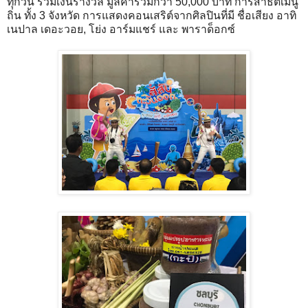
ทุกวัน รวมเงินรางวัล มูลค่ารวมกว่า 50,000 บาท การสาธิตเมนู
ถิ่น ทั้ง 3 จังหวัด การแสดงคอนเสริต์จากศิลปินที่มี ชื่อเสียง อาทิ
เนปาล เดอะวอย, โย่ง อาร์มแชร์ และ พาราด็อกซ์