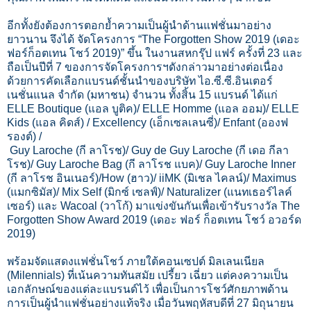
อีกทั้งยังต้องการตอกย้ำความเป็นผู้นำด้านแฟชั่นมาอย่าง
ยาวนาน จึงได้ จัดโครงการ “The Forgotten Show 2019 (เดอะ
ฟอร์ก็อตเทน โชว์ 2019)” ขึ้น ในงานสหกรุ๊ป แฟร์ ครั้งที่ 23 และ
ถือเป็นปีที่ 7 ของการจัดโครงการฯดังกล่าวมาอย่างต่อเนื่อง
ด้วยการคัดเลือกแบรนด์ชั้นนำของบริษัท ไอ.ซี.ซี.อินเตอร์
เนชั่นแนล จำกัด (มหาชน) จำนวน ทั้งสิ้น 15 แบรนด์ ได้แก่
ELLE Boutique (แอล บูติค)/ ELLE Homme (แอล ออม)/ ELLE
Kids (แอล คิดส์) / Excellency (เอ็กเซลเลนซี่)/ Enfant (อองฟ
รองต์) /
Guy Laroche (กี ลาโรช)/ Guy de Guy Laroche (กี เดอ กีลา
โรช)/ Guy Laroche Bag (กี ลาโรช แบค)/ Guy Laroche Inner
(กี ลาโรช อินเนอร์)/How (ฮาว)/ iiMK (มิเชล ไคลน์)/ Maximus
(แมกซิมัส)/ Mix Self (มิกซ์ เซลฟ์)/ Naturalizer (แนทเธอร์ไลค์
เซอร์) และ Wacoal (วาโก้) มาแข่งขันกันเพื่อเข้ารับรางวัล The
Forgotten Show Award 2019 (เดอะ ฟอร์ ก็อตเทน โชว์ อวอร์ด
2019)
พร้อมจัดแสดงแฟชั่นโชว์ ภายใต้คอนเซปต์ มิลเลนเนียล
(Milennials) ที่เน้นความทันสมัย เปรี้ยว เฉี่ยว แต่คงความเป็น
เอกลักษณ์ของแต่ละแบรนด์ไว้ เพื่อเป็นการโชว์ศักยภาพด้าน
การเป็นผู้นำแฟชั่นอย่างแท้จริง เมื่อวันพฤหัสบดีที่ 27 มิถุนายน