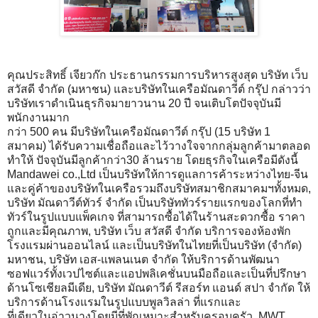
คุณประสิทธิ์ เจียวก๊ก ประธานกรรมการบริหารสูงสุด บริษัท เว็บ
สวัสดี จำกัด (มหาชน) และบริษัทในเครือมัณดาวีต์ กรุ๊ป กล่าวว่า
บริษัทเราดำเนินธุรกิจมายาวนาน 20 ปี จนเติบโตปัจจุบันมี
พนักงานมาก
กว่า 500 คน มีบริษัทในเครือมัณดาวีต์ กรุ๊ป (15 บริษัท 1
สมาคม) ได้รับความเชื่อถือและไว้วางใจจากกลุ่มลูกค้ามาตลอด
ทำให้ ปัจจุบันมีลูกค้ากว่า30 ล้านราย โดยธุรกิจในเครือมีดังนี้
Mandawei co.,Ltd เป็นบริษัทให้การดูแลการค้าระหว่างไทย-จีน
และคู่ค้าของบริษัทในเครือรวมถึงบริษัทสมาชิกสมาคมฯทั้งหมด,
บริษัท มัณดาวีต์ทัวร์ จำกัด เป็นบริษัททัวร์รายแรกของโลกที่ทำ
ทัวร์ในรูปแบบแพ็คเกจ ที่สามารถซื้อได้ในร้านสะดวกซื้อ ราคา
ถูกและมีคุณภาพ, บริษัท เว็บ สวัสดี จำกัด บริการจองห้องพัก
โรงแรมผ่านออนไลน์ และเป็นบริษัทในไทยที่เป็นบริษัท (จำกัด)
มหาชน, บริษัท เอส-แพลนเนต จำกัด ให้บริการด้านพัฒนา
ซอฟแวร์ทั้งเวปไซต์และแอปพลิเคชั่นบนมือถือและเป็นที่ปรึกษา
ด้านโซเชียลมีเดีย, บริษัท มัณดาวีต์ รีสอร์ท แอนด์ สปา จำกัด ให้
บริการด้านโรงแรมในรูปแบบพูลวิลล่า ที่แรกและ
ที่เดียวในอ่าวนางโดยมีที่พักเหมาะสำหรับครอบครัว, MWT