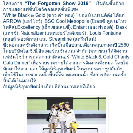
โครงการ
“The Forgotten Show 2019”
เริ่มต้นขึ้นด้วย
การแสดงแฟชั่นโชว์คอลเลคชั่นพิเศษ
“White Black & Gold (ขาว ดำ ทอง) ” ของ 8 แบรนด์ดัง ได้แก่
ARROW (แอร์โรว์) ,BSC Cool Metropolis (บีเอสซี คูล เมโทร
โพลิส),Excellency (เอ็กเซลเลนซี่), Enfant (อองฟรองต์), Dask
(แดกซ์) ,Naturalizer (แนทเธอร์ไลค์เซอร์) , Louis Fontaine
(หลุยส์ ฟองท์เทน) และ Streamline (สตรีมไลน์)
ซึ่งคอลเลคชั่นดังกล่าว เกิดขึ้นเมื่อปลายเดือนพฤษภาคมปี 2560
โดยบริษัทไอ.ซี.ซี.อินเตอร์เนชั่นแนล จำกัด (มหาชน) ได้จัดงาน
แฟชั่นโชว์การกุศลกาล่าดินเนอร์ “White Black & Gold Charity
Gala Dinner” เพื่อรวบรวมรายได้จากการจัดงานทั้งหมด โดยไม่
หักค่าใช้จ่าย มอบให้มูลนิธิอุทกพัฒน์ ในพระบรมราชูปถัมภ์ฯ
เพื่อใช้ในการช่วยเหลือพื้นที่ที่ขาดแคลนน้ำ ซึ่งการจัดงานครั้ง
นั้นได้เงินมอบให้
กับมูลนิธิอุทกพัฒน์ฯ เกือบสี่ล้านบาทเลยทีเดียว