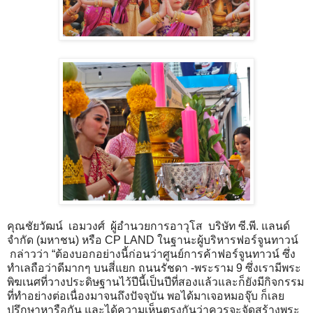
คุณชัยวัฒน์ เอมวงศ์ ผู้อำนวยการอาวุโส บริษัท ซี.พี. แลนด์
จำกัด (มหาชน) หรือ CP LAND ในฐานะผู้บริหารฟอร์จูนทาวน์
กล่าวว่า “ต้องบอกอย่างนี้ก่อนว่าศูนย์การค้าฟอร์จูนทาวน์ ซึ่ง
ทำเลถือว่าดีมากๆ บนสี่แยก ถนนรัชดา -พระราม 9 ซึ่งเรามีพระ
พิฆเนศที่วางประดิษฐานไว้ปีนี้เป็นปีที่สองแล้วและก็ยังมีกิจกรรม
ที่ทำอย่างต่อเนื่องมาจนถึงปัจจุบัน พอได้มาเจอหมอจุ๊บ ก็เลย
ปรึกษาหารือกัน และได้ความเห็นตรงกันว่าควรจะจัดสร้างพระ