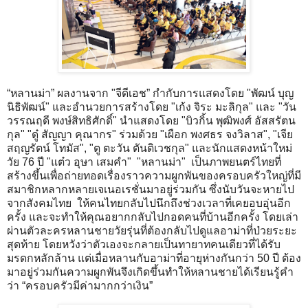
“หลานม่า” ผลงานจาก "จีดีเอช” กำกับการแสดงโดย "พัฒน์ บุญ
นิธิพัฒน์" และอำนวยการสร้างโดย "เก้ง จิระ มะลิกุล" และ "วัน
วรรณฤดี พงษ์สิทธิศักดิ์" นำแสดงโดย "บิวกิ้น พุฒิพงศ์ อัสสรัตน
กุล" "ดู๋ สัญญา คุณากร" ร่วมด้วย "เผือก พงศธร จงวิลาส", "เจีย
สฤญรัตน์ โทมัส", "ตู ตะวัน ตันติเวชกุล" และนักแสดงหน้าใหม่
วัย 76 ปี "แต๋ว อุษา เสมคำ" "หลานม่า" เป็นภาพยนตร์ไทยที่
สร้างขึ้นเพื่อถ่ายทอดเรื่องราวความผูกพันของครอบครัวใหญ่ที่มี
สมาชิกหลากหลายเจเนอเรชั่นมาอยู่ร่วมกัน ซึ่งนับวันจะหายไป
จากสังคมไทย ให้คนไทยกลับไปนึกถึงช่วงเวลาที่เคยอบอุ่นอีก
ครั้ง และจะทำให้คุณอยากกลับไปกอดคนที่บ้านอีกครั้ง โดยเล่า
ผ่านตัวละครหลานชายวัยรุ่นที่ต้องกลับไปดูแลอาม่าที่ป่วยระยะ
สุดท้าย โดยหวังว่าตัวเองจะกลายเป็นทายาทคนเดียวที่ได้รับ
มรดกหลักล้าน แต่เมื่อหลานกับอาม่าที่อายุห่างกันกว่า 50 ปี ต้อง
มาอยู่ร่วมกันความผูกพันจึงเกิดขึ้นทำให้หลานชายได้เรียนรู้คำ
ว่า “ครอบครัวมีค่ามากกว่าเงิน”