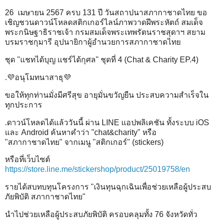
26 เมษายน 2567 ครบ 131 ปี วันสถาปนาสภากาชาดไทย ขอ
เชิญชวนดาวน์โหลดสติกเกอร์ไลน์ภาพวาดฝีพระหัตถ์ สมเด็จ
พระกนิษฐาธิราชเจ้า กรมสมเด็จพระเทพรัตนราชสุดาฯ สยาม
บรมราชกุมารี อุปนายิกาผู้อำนวยการสภากาชาดไทย
ชุด "แชทได้บุญ แชร์ได้กุศล" ชุดที่ 4 (Chat & Charity EP.4)
.💜อนุโมทนาสาธุ💜
ขอให้ทุกท่านมั่งมีศรีสุข อายุมั่นขวัญยืน ประสบความสําเร็จใน
ทุกประการ
.ดาวน์โหลดได้แล้ววันนี้ ผ่าน LINE แอปพลิเคชัน ทั้งระบบ iOS
และ Android ค้นหาคำว่า "chat&charity" หรือ
"สภากาชาดไทย" จากเมนู "สติกเกอร์" (stickers)
หรือที่เว็บไซต์
https://store.line.me/stickershop/product/25019758/en
รายได้สบทบทุนโครงการ "เงินทุนฉุกเฉินเพื่อช่วยเหลือผู้ประสบ
ภัยพิบัติ สภากาชาดไทย"
นำไปช่วยเหลือผู้ประสบภัยพิบัติ ครอบคลุมทั้ง 76 จังหวัดทั่ว