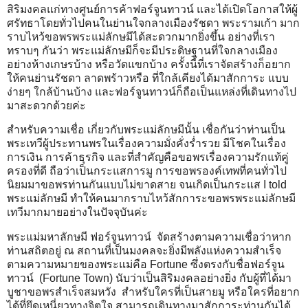
สิริมงคลแก่ทางศูนย์การค้าฟอร์จูนทาวน์ และได้เปิดโอกาสให้ผู้
ศรัทธาโดยทั่วไปคนในย่านใจกลางเมืองรัชดา พระรามเก้า มาก
ราบไหว้ขอพรพระแม่ลักษมีได้สะดวกมากยิ่งขึ้น อย่างที่เรา
ทราบๆ กันว่า พระแม่ลักษมีก็จะมีประดิษฐานที่ใจกลางเมือง
อย่างห้างเกษรบ้าง หรือวัดแขกบ้าง ครั้งนี้ที่เราจัดสร้างก็อยาก
ให้คนย่านรัชดา ลาดพร้าวหรือ ที่ใกล้เคียงได้มาสักการะ แบบ
ง่ายๆ ใกล้บ้านบ้าง และฟอร์จูนทาวน์ก็ถือเป็นแหล่งที่เดินทางไป
มาสะดวกด้วยค่ะ
สำหรับความเชื่อ เกี่ยวกับพระแม่ลักษมีนั้น เชื่อกันว่าท่านเป็น
พระเทวีผู้ประทานพรในเรื่องความมั่งคั่งร่ำรวย มีโชคในเรื่อง
การเงิน การค้าธุรกิจ และที่สำคัญคือขอพรเรื่องความรักแท้คู่
ครองที่ดี ถือว่าเป็นกระแสการมู การขอพรองค์เทพที่คนทั่วไป
นิยมมาขอพรท่านกันแบบไม่ขาดสาย จนเกิดเป็นกระแส I told
พระแม่ลักษมี ทำให้คนมากราบไหว้สักการะขอพรพระแม่ลักษมี
เทวีมากมายอย่างในปัจจุบันค่ะ
พระแม่มหาลักษมี ฟอร์จูนทาวน์ จัดสร้างตามความเชื่อว่าหาก
ท่านสถิตอยู่ ณ สถานที่เป็นมงคลจะยิ่งมีพลังแห่งความสำเร็จ
ตามความหมายของพระแม่คือ Fortune ซึ่งตรงกับชื่อฟอร์จูน
ทาวน์ (Fortune Town) นับว่าเป็นสิริมงคลอย่างยิ่ง กับผู้ที่ได้มา
บูชาขอพรสำเร็จสมหวัง สำหรับใครที่เป็นสายมู หรือใครที่อยาก
ได้ที่ยึดเหนี่ยวทางจิตใจ สามารถเดินทางมาสักการะท่านกันได้