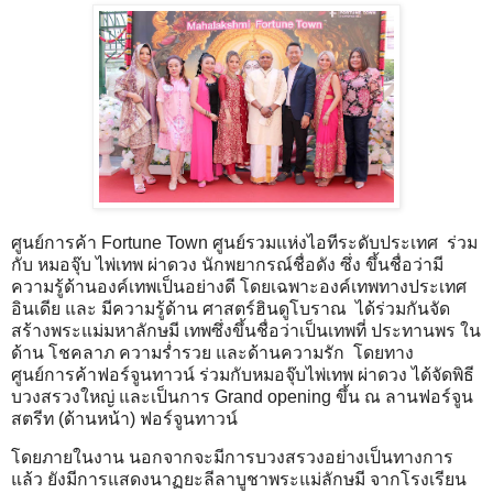
ศูนย์การค้า Fortune Town ศูนย์รวมแห่งไอทีระดับประเทศ ร่วม
กับ หมอจุ๊บ ไพ่เทพ ผ่าดวง นักพยากรณ์ชื่อดัง ซึ่ง ขึ้นชื่อว่ามี
ความรู้ด้านองค์เทพเป็นอย่างดี โดยเฉพาะองค์เทพทางประเทศ
อินเดีย และ มีความรู้ด้าน ศาสตร์ฮินดูโบราณ ได้ร่วมกันจัด
สร้างพระแม่มหาลักษมี เทพซึ่งขึ้นชื่อว่าเป็นเทพที่ ประทานพร ใน
ด้าน โชคลาภ ความร่ำรวย และด้านความรัก โดยทาง
ศูนย์การค้าฟอร์จูนทาวน์ ร่วมกับหมอจุ๊บไพ่เทพ ผ่าดวง ได้จัดพิธี
บวงสรวงใหญ่ และเป็นการ Grand opening ขึ้น ณ ลานฟอร์จูน
สตรีท (ด้านหน้า) ฟอร์จูนทาวน์
โดยภายในงาน นอกจากจะมีการบวงสรวงอย่างเป็นทางการ
แล้ว ยังมีการแสดงนาฏยะลีลาบูชาพระแม่ลักษมี จากโรงเรียน