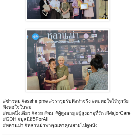
#ข่าวพม #esshelpme #วราวุธรับฟังทำจริง #พมพอใจให้ทุกวัย
พึงพอใจในพม
#พมหนึ่งเดียว #ศรส #พม #ผู้สูงอายุ #ผู้สูงอายุที่รัก #MajorCare
#GDH #มูลนิธิ5ForAll
#หลานม่า #หลานม่าพาคุณตาคุณยายไปดูหนัง