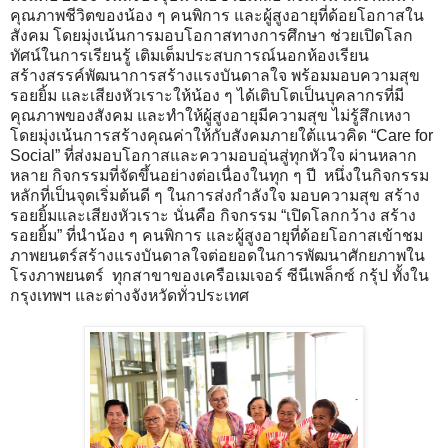
คุณภาพชีวิตของน้อง ๆ คนพิการ และผู้สูงอายุที่ด้อยโอกาสใน
สังคม โดยมุ่งเน้นการมอบโอกาสทางการศึกษา ช่วยเปิดโลก
ทัศน์ในการเรียนรู้ เติมเต็มประสบการณ์นอกห้องเรียน
สร้างสรรค์พัฒนาการสร้างแรงบันดาลใจ พร้อมมอบความสุข
รอยยิ้ม และเสียงหัวเราะให้น้อง ๆ ได้เติบโตเป็นบุคลากรที่มี
คุณภาพของสังคม และทำให้ผู้สูงอายุมีความสุข ไม่รู้สึกเหงา
โดยมุ่งเน้นการสร้างคุณค่าให้กับสังคมภายใต้แนวคิด “Care for
Social” ที่ส่งมอบโอกาสและความอบอุ่นสู่ทุกหัวใจ ผ่านหลาก
หลาย กิจกรรมที่จัดขึ้นอย่างต่อเนื่องในทุก ๆ ปี หนึ่งในกิจกรรม
หลักที่เป็นจุดเริ่มต้นดี ๆ ในการส่งกำลังใจ มอบความสุข สร้าง
รอยยิ้มและเสียงหัวเราะ นั่นคือ กิจกรรม “เปิดโลกกว้าง สร้าง
รอยยิ้ม” ที่นำน้อง ๆ คนพิการ และผู้สูงอายุที่ด้อยโอกาสเข้าชม
ภาพยนตร์สร้างแรงบันดาลใจต่อยอดในการพัฒนาศักยภาพใน
โรงภาพยนตร์ ทุกสาขาของเครือเมเจอร์ ซีนีเพล็กซ์ กรุ้ป ทั้งใน
กรุงเทพฯ และต่างจังหวัดทั่วประเทศ