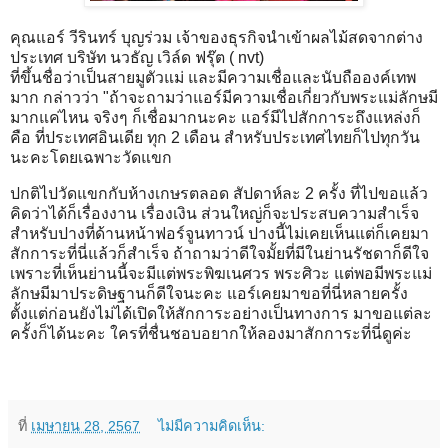
คุณแอร์ วีรินทร์ บุญร่วม เจ้าของธุรกิจนำเข้าผลไม้สดจากต่าง
ประเทศ บริษัท นวธัญ เวิล์ด ฟรุ๊ต ( nvt)
ที่ขึ้นชื่อว่าเป็นสายมูตัวแม่ และมีความเชื่อและนับถือองค์เทพ
มาก กล่าวว่า "ถ้าจะถามว่าแอร์มีความเชื่อเกี่ยวกับพระแม่ลักษมี
มากแค่ไหน จริงๆ ก็เชื่อมากนะคะ แอร์มีไปสักการะถึงแหล่งก็
คือ ที่ประเทศอินเดีย ทุก 2 เดือน สำหรับประเทศไทยก็ไปทุกวัน
นะคะโดยเฉพาะวัดแขก
ปกติไปวัดแขกกับห้างเกษรตลอด สัปดาห์ละ 2 ครั้ง ที่ไปขอแล้ว
คิดว่าได้ก็เรื่องงาน เรื่องเงิน ส่วนใหญ่ก็จะประสบความสำเร็จ
สำหรับปางที่ด้านหน้าฟอร์จูนทาวน์ ปางนี้ไม่เคยเห็นแต่ก็เคยมา
สักการะที่นี่แล้วก็สำเร็จ ถ้าถามว่าดีใจมั้ยที่มีในย่านรัชดาก็ดีใจ
เพราะที่เห็นย่านนี้จะมีแต่พระพิฆเนศวร พระศิวะ แต่พอมีพระแม่
ลักษมีมาประดิษฐานก็ดีใจนะคะ แอร์เคยมาขอที่นี่หลายครั้ง
ตั้งแต่ก่อนยังไม่ได้เปิดให้สักการะอย่างเป็นทางการ มาขอแต่ละ
ครั้งก็ได้นะคะ ใครที่ชื่นชอบอยากให้ลองมาสักการะที่นี่ดูค่ะ
ที่
เมษายน 28, 2567
ไม่มีความคิดเห็น: