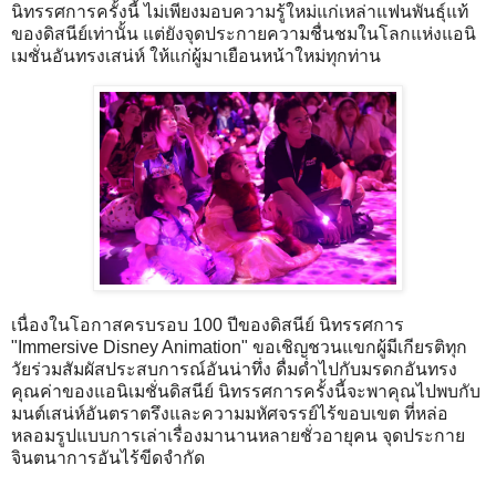
นิทรรศการครั้งนี้ ไม่เพียงมอบความรู้ใหม่แก่เหล่าแฟนพันธุ์แท้
ของดิสนีย์เท่านั้น แต่ยังจุดประกายความชื่นชมในโลกแห่งแอนิ
เมชั่นอันทรงเสน่ห์ ให้แก่ผู้มาเยือนหน้าใหม่ทุกท่าน
เนื่องในโอกาสครบรอบ 100 ปีของดิสนีย์ นิทรรศการ
"Immersive Disney Animation" ขอเชิญชวนแขกผู้มีเกียรติทุก
วัยร่วมสัมผัสประสบการณ์อันน่าทึ่ง ดื่มด่ำไปกับมรดกอันทรง
คุณค่าของแอนิเมชั่นดิสนีย์ นิทรรศการครั้งนี้จะพาคุณไปพบกับ
มนต์เสน่ห์อันตราตรึงและความมหัศจรรย์ไร้ขอบเขต ที่หล่อ
หลอมรูปแบบการเล่าเรื่องมานานหลายชั่วอายุคน จุดประกาย
จินตนาการอันไร้ขีดจำกัด