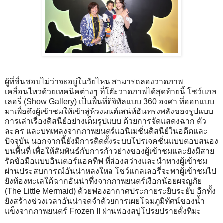
ผู้ที่ชื่นชอบไม่ว่าจะอยู่ในวัยไหน สามารถลองวาดภาพ
เคลื่อนไหวด้วยเทคนิคต่างๆ ที่โต๊ะวาดภาพได้สุดท้ายนี้ โชว์แกล
เลอรี่ (Show Gallery) เป็นพื้นที่ดิจิทัลแบบ 360 องศา ที่ออกแบบ
มาเพื่อดึงผู้เข้าชมให้เข้าสู่ห้วงมนต์เสน่ห์อันทรงพลังของรูปแบบ
การเล่าเรื่องดิสนีย์อย่างเต็มรูปแบบ ด้วยการจัดแสดงฉาก ตัว
ละคร และบทเพลงจากภาพยนตร์แอนิเมชั่นดิสนีย์ในอดีตและ
ปัจจุบัน นอกจากนี้ยังมีการติดตั้งระบบโปรเจคชั่นแบบตอบสนอง
บนพื้นที่ เพื่อให้สัมพันธ์กับการก้าวย่างของผู้เข้าชมและยังมีสาย
รัดข้อมือแบบอินเตอร์แอคทีฟ ที่ส่องสว่างและนำทางผู้เข้าชม
ผ่านประสบการณ์อันน่าหลงใหล โชว์แกลเลอรี่จะพาผู้เข้าชมไป
ยังท้องทะเลใต้ฉากอันน่าทึ่งจากภาพยนตร์เงือกน้อยผจญภัย
(The Little Mermaid) ด้วยฟองอากาศประกายระยิบระยับ อีกทั้ง
ยังสร้างช่วงเวลาอันน่าจดจำด้วยการเผยโฉมภูมิทัศน์ของน้ำ
แข็งจากภาพยนตร์ Frozen II ผ่านฟองสบู่โปรยปรายดั่งหิมะ