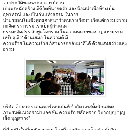
ว่า ประวัติของพระอาจารย์ท่าน
เป็นพระนักสร้าง มีชีวิตที่น่าจดจำ และน้อมนำเพื่อที่จะเป็น
อุทาหรณ์ และเป็นก่นแห่งธรรม ในการ
นำมาสอนในเชิงพุทธศาสนาว่าคนเราเกิดมา เกิดแต่กรรม ธรรม
มะจัดสรร กรรม เราเป็นผู้กำหนด
ธรรมะจัดสรร ถ้าพูดโดยรวม ในความหมายของ กฏแห่งธรรม
เหรียญมี 2 ด้านเสมอ ในความดี มี
ความร้าย ในความร้าย ก็สามารถกลับมาดีได้ ด้วยเเสงสว่างแห่ง
ธรรม
บริษัท คีตะนคร เอนเตอร์เทนเม้นท์ จำกัด แคสติ้งนักแสดง
ภาพยนต์แนวดราม่าแอคชั่น ความรัก พลัดพราก วิบากบุญ “บุญ
เฮ็ด บุญสร่าง”
นี่คือหนึ่งในทีมบริหารงาน โดยมืออาชีพ คุณเก็ต พัฒน์รดิศ