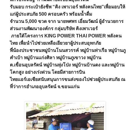
รับมอบ กระเป๋ายังชีพ “คิง เพาเวอร์ พลังคนไทย”เพื่อมอบให้
แก่ผู้ประสบภัย 500 ครอบครัว พร้อมน้ำดื่ม
จำนวน 5,000 ขวด จาก นายทศพร เอี่ยมวัฒน์ ผู้อำนวยการ
ส่วนงานพัฒนาองค์กร กลุ่มบริษัท คิงเพาเวอร์
ภายใต้โครงการ KING POWER THAI POWER พลังคน
ไทย เพื่อนำไปช่วยเหลือเยียวยาผู้ประสบอุทกภัย
พี่น้องประชาชนหมู่บ้านโนนสวรรค์ หมู่บ้านท่าเรือ หมู่บ้านภู
คำเบ้า หมู่บ้านแก่งศิลา หมู่บ้านภูเขาวง หมู่บ้าน
ต.เขื่อนอุบลรัตน์ หมู่บ้านทุ่งโป่ง หมู่บ้านบ้านดง และหมู่บ้าน
โคกสูง อย่างเร่งด่วน โดยมีสายการบิน
ไทยแอร์เอเชียสนับสนุนการขนส่งของไปช่วยผู้ประสบภัย ณ
ที่ว่าการอำเภออุบลรัตน์ จ.ขอนแก่น