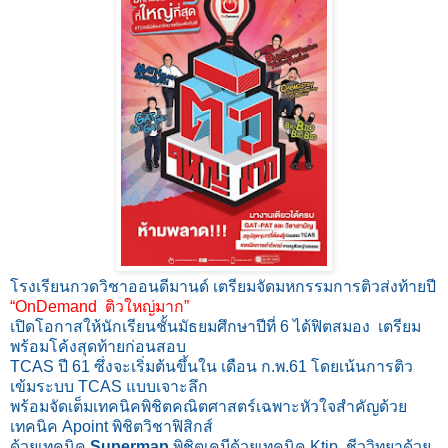
โรงเรียนกวดวิชาออนดีมานด์ เตรียมจัดมหกรรมการติวส่งท้ายปี
“OnDemand ติวใหญ่มาก”
เปิดโอกาสให้นักเรียนชั้นมัธยมศึกษาปีที่ 6 ได้ฟิตสมอง เตรียม
พร้อมโค้งสุดท้ายก่อนสอบ
TCAS ปี 61 ซึ่งจะเริ่มต้นขึ้นใน เดือน ก.พ.61 โดยเน้นการติว
เข้มระบบ TCAS แบบเจาะลึก
พร้อมจัดเต็มเทคนิคพิชิตคณิตศาสตร์เฉพาะหัวใจสำคัญด้วย
เทคนิค Apoint พิชิตวิชาฟิสิกส์
ด้วยเทคนิค
Supermap
พิชิตเคมีด้วยเทคนิค Ktip ชีววิทยาด้วย