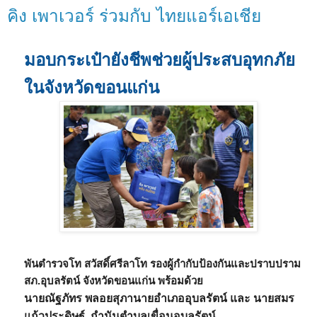
คิง เพาเวอร์ ร่วมกับ ไทยแอร์เอเชีย
มอบกระเป๋ายังชีพช่วยผู้ประสบอุทกภัย
ในจังหวัดขอนแก่น
พันตำรวจโท สวัสดิ์ศรีลาโท รองผู้กำกับป้องกันและปราบปราม
สภ.อุบลรัตน์ จังหวัดขอนแก่น พร้อมด้วย
นายณัฐภัทร พลอยสุภานายอำเภออุบลรัตน์ และ นายสมร
แก้วประดิษฐ์ กำนันตำบลเขื่อนอุบลรัตน์