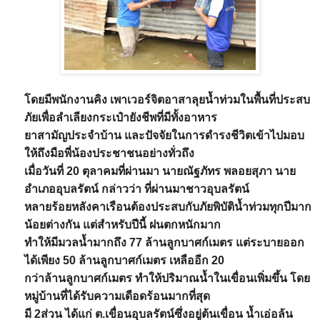
โดยมีพนักงานคิง เพาเวอร์จิตอาสาลุยน้ำท่วมในพื้นที่ประสบ
ภัยเพื่อลำเลียงกระเป๋ายังชีพที่มีทั้งอาหาร
ยาสามัญประจำบ้าน และปัจจัยในการดำรงชีวิตเข้าไปมอบ
ให้ถึงมือพี่น้องประชาชนอย่างทั่วถึง
เมื่อวันที่ 20 ตุลาคมที่ผ่านมา นายณัฐภัทร พลอยสุภา นาย
อำเภออุบลรัตน์ กล่าวว่า ที่ผ่านมาชาวอุบลรัตน์
หลายร้อยหลังคาเรือนต้องประสบกับภัยพิบัติน้ำท่วมทุกปีมาก
น้อยต่างกัน แต่สำหรับปีนี้ ฝนตกหนักมาก
ทำให้มีมวลน้ำมากถึง 77 ล้านลูกบาศก์เมตร แต่ระบายออก
ได้เพียง 50 ล้านลูกบาศก์เมตร เหลืออีก 20
กว่าล้านลูกบาศก์เมตร ทำให้ปริมาณน้ำในเขื่อนเพิ่มขึ้น โดย
หมู่บ้านที่ได้รับความเดือดร้อนมากที่สุด
มี 2ส่วน ได้แก่ ต.เขื่อนอุบลรัตน์ซึ่งอยู่ต้นเขื่อน น้ำเอ่อล้น