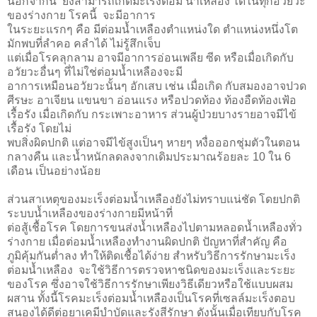
นอกจากนี้ ยังสามารถเกิดมะเร็งต่อม น้ำเหลือง ได้ในทุกอวัยวะ
ของร่างกาย โรคนี้ จะมีอาการ
ในระยะแรกๆ คือ มีต่อมน้ำเหลืองตำแหน่งใด ตำแหน่งหนึ่งโต
มักพบที่ลำคอ คลำได้ ไม่รู้สึกเจ็บ
แต่เมื่อโรคลุกลาม อาจมีอาการอ่อนเพลีย ซีด หรือเมื่อเกิดกับ
อวัยวะอื่นๆ ที่ไม่ใช่ต่อมน้ำเหลืองจะมี
อาการเหมือนอวัยวะนั้นๆ อักเสบ เช่น เมื่อเกิด กับสมองอาจปวด
ศีรษะ อาเจียน แขนขา อ่อนแรง หรือปวดท้อง ท้องอืดท้องเฟ้อ
เรื้อรัง เมื่อเกิดกับ กระเพาะอาหาร ส่วนผู้ป่วยบางรายอาจมีไข้
เรื้อรัง โดยไม่
พบสิ่งผิดปกติ แต่อาจมีไข้สูงเป็นๆ หายๆ หงื่อออกชุ่มตัวในตอน
กลางคืน และน้ำหนักลดลงจากเดิมประมาณร้อยละ 10 ใน 6
เดือน เป็นอย่างน้อย
ส่วนสาเหตุของมะเร็งต่อมน้ำเหลืองยังไม่ทราบแน่ชัด โดยปกติ
ระบบน้ำเหลืองของร่างกายมีหน้าที่
ต่อสู้เชื้อโรค โดยการขนส่งน้ำเหลืองไปตามหลอดน้ำเหลืองทั่ว
ร่างกาย เมื่อต่อมน้ำเหลืองทำงานผิดปกติ ปัญหาที่สำคัญ คือ
ภูมิคุ้มกันต่ำลง ทำให้ติดเชื้อได้ง่าย สำหรับวิธีการรักษามะเร็ง
ต่อมน้ำเหลือง จะใช้วิธีการตรวจหาชนิดของมะเร็งและระยะ
ของโรค ซึ่งอาจใช้วิธีการรักษาเพียงวิธีเดียวหรือใช้แบบผสม
ผสาน ทั้งนี้โรคมะเร็งต่อมน้ำเหลืองเป็นโรคที่เซลล์มะเร็งตอบ
สนองได้ดีต่อยาเคมีบำบัดและรังสีรักษา ดังนั้นเมื่อเทียบกับโรค