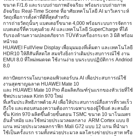
ขนาด F/1.6 และระบบถ่ายภาพอัจฉริยะ พร้อมระบบถ่ายภาพ
อัจฉริยะ Real-Time Scene ที่อาศัยเทคโนโลยี AI มาวิเคราะห์
วัตถุเพื่อการตั้งค่าที่ดีที่สุดสำหรับ
การถ่ายวัตถุนั้นๆ แบตเตอรี่ขนาด 4,000 พร้อมระบบการจัดการ
แบตเตอรี่ที่ควบคุมด้วย AI และเทคโนโลยี SuperCharge ที่ได้
รับรองด้านความปลอดภัยจาก TÜVตัวเครื่องกระจก 3 มิติ พร้อม
หน้าจอ
HUAWEI FullView Display เพื่อมุมมองที่เต็มตา และเทคโนโลยี
HDR10 ให้สีสันที่สดใส สมจริงยิ่งกว่าเดิมประสบการณ์ใช้ งาน
EMUI 8.0 ที่ใหม่หมดจด ใช้งานง่าย บนระบบปฏิบัติการ Andriod
8.0
สถาปัตยกรรมโมบายคอมพิวเตอร์บน AI เพื่อประสบการณ์ใช้
งานสุดชาญฉลาด HUAWEI Mate 10
และ HUAWEI Mate 10 Pro คือผลิตภัณฑ์รุ่นแรกของหัวเว่ยที่ใช้
ชิพประมวลผล Kirin 970 ใหม่
ที่เสริมประสิทธิภาพด้วย AI เพื่อให้ประสบการณ์สื่อสารที่รวดเร็ว
ถึงใจ และตอบสนองความต้องการเฉพาะของผู้ใช้แต่ ละคนยิ่ง
ขึ้น Kirin 970 ผลิตขึ้นด้วยขั้นตอน TSMC ขนาด 10 นาโนเมตร
อันล้ำสมัย และใช้หน่วยประมวลผลกลาง ARM Cortex แบบ 8
แกน หน่วยประมวลผลกราฟิก Mali G72 แบบ 12 แกน ที่นำมา
ใช้เป็นครั้งแรก รวมทั้งหน่วยประมวล ผลโครงข่ายประสาท หรือ