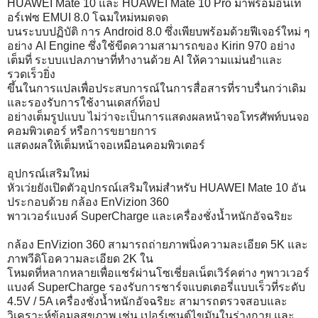
HUAWEI Mate 10 และ HUAWEI Mate 10 Pro มาพร้อมอินเท
อร์เฟซ EMUI 8.0 โฉมใหม่หมดจด
บนระบบปฏิบัติ การ Android 8.0 ซึ่งเพียบพร้อมด้วยฟีเจอร์ใหม่ ๆ
อย่าง AI Engine ซึ่งใช้ขีดความสามารถของ Kirin 970 อย่าง
เต็มที่ ระบบแปลภาษาที่ทำงานด้วย AI ให้ความแม่นยำและ
รวดเร็วยิ่ง
ขึ้นในการแปลเพื่อประสบการณ์ในการสื่อสารที่ราบรื่นกว่าเดิม
และรองรับการใช้งานเดสก์ท็อป
อย่างเต็มรูปแบบ ไม่ว่าจะเป็นการแสดงผลหน้าจอโทรศัพท์บนจอ
คอมพิวเตอร์ หรือการขยายการ
แสดงผลให้เต็มหน้าจอเหมือนคอมพิวเตอร์
อุปกรณ์เสริมใหม่
หัวเว่ยยังเปิดตัวอุปกรณ์เสริมใหม่สำหรับ HUAWEI Mate 10 อัน
ประกอบด้วย กล้อง EnVizion 360
พาวเวอร์แบงค์ SuperCharge และเครื่องชั่งน้ำหนักอัจฉริยะ
กล้อง EnVizion 360 สามารถถ่ายภาพนิ่งความละเอียด 5K และ
ภาพวีดิโอความละเอียด 2K ใน
โหมดที่หลากหลายเพื่อแชร์ผ่านโซเชี่ยลเน็ตเวิร์คต่าง ๆพาวเวอร์
แบงค์ SuperCharge รองรับการชาร์จแบตเตอรี่แบบเร็วที่ระดับ
4.5V / 5A เครื่องชั่งน้ำหนักอัจฉริยะ สามารถตรวจสอบและ
วิเคราะห์ข้อมูลสุขภาพ เช่น เปอร์เซนต์ไขมันในร่างกาย และ