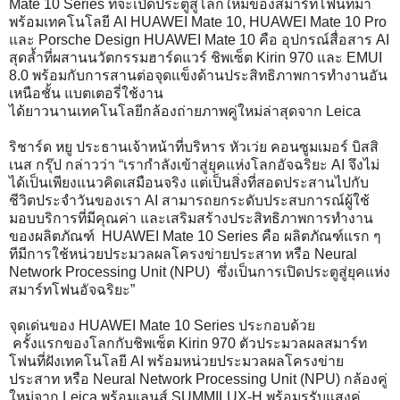
Mate 10 Series ที่จะเปิดประตูสู่โลกใหม่ของสมาร์ทโฟนที่มา
พร้อมเทคโนโลยี AI HUAWEI Mate 10, HUAWEI Mate 10 Pro
และ Porsche Design HUAWEI Mate 10 คือ อุปกรณ์สื่อสาร AI
สุดล้ำที่ผสานนวัตกรรมฮาร์ดแวร์ ชิพเซ็ต Kirin 970 และ EMUI
8.0 พร้อมกับการสานต่อจุดแข็งด้านประสิทธิภาพการทำงานอัน
เหนือชั้น แบตเตอรี่ใช้งาน
ได้ยาวนานเทคโนโลยีกล้องถ่ายภาพคู่ใหม่ล่าสุดจาก Leica
ริชาร์ด หยู ประธานเจ้าหน้าที่บริหาร หัวเว่ย คอนซูมเมอร์ บิสสิ
เนส กรุ๊ป กล่าวว่า “เรากำลังเข้าสู่ยุคแห่งโลกอัจฉริยะ AI จึงไม่
ได้เป็นเพียงแนวคิดเสมือนจริง แต่เป็นสิ่งที่สอดประสานไปกับ
ชีวิตประจำวันของเรา AI สามารถยกระดับประสบการณ์ผู้ใช้
มอบบริการที่มีคุณค่า และเสริมสร้างประสิทธิภาพการทำงาน
ของผลิตภัณฑ์ HUAWEI Mate 10 Series คือ ผลิตภัณฑ์แรก ๆ
ทีมีการใช้หน่วยประมวลผลโครงข่ายประสาท หรือ Neural
Network Processing Unit (NPU) ซึ่งเป็นการเปิดประตูสู่ยุคแห่ง
สมาร์ทโฟนอัจฉริยะ”
จุดเด่นของ HUAWEI Mate 10 Series ประกอบด้วย
ครั้งแรกของโลกกับชิพเซ็ต Kirin 970 ตัวประมวลผลสมาร์ท
โฟนที่ฝังเทคโนโลยี AI พร้อมหน่วยประมวลผลโครงข่าย
ประสาท หรือ Neural Network Processing Unit (NPU) กล้องคู่
ใหม่จาก Leica พร้อมเลนส์ SUMMILUX-H พร้อมรูรับแสงคู่