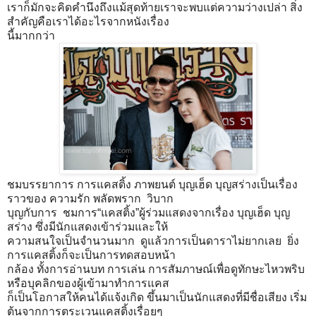
เราก็มักจะคิดคำนึงถึงแม้สุดท้ายเราจะพบแต่ความว่างเปล่า สิ่ง
สำคัญคือเราได้อะไรจากหนังเรื่อง
นี้มากกว่า
ชมบรรยาการ การแคสติ้ง ภาพยนต์ บุญเฮ็ด บุญสร่างเป็นเรื่อง
ราวของ ความรัก พลัดพราก วิบาก
บุญกับการ ชมการ“แคสติ้ง”ผู้ร่วมแสดงจากเรื่อง บุญเฮ็ด บุญ
สร่าง ซึ่งมีนักแสดงเข้าร่วมและให้
ความสนใจเป็นจำนวนมาก ดูแล้วการเป็นดาราไม่ยากเลย ยิ่ง
การแคสติ้งก็จะเป็นการทดสอบหน้า
กล้อง ทั้งการอ่านบท การเล่น การสัมภาษณ์เพื่อดูทักษะไหวพริบ
หรือบุคลิกของผู้เข้ามาทำการแคส
ก็เป็นโอกาสให้คนได้แจ้งเกิด ขึ้นมาเป็นนักแสดงที่มีชื่อเสียง เริ่ม
ต้นจากการตระเวนแคสติ้งเรื่อยๆ