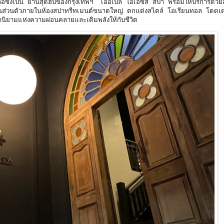
หล่อซึ่งเป็น ย่านสุดฮิปของกรุงเทพฯ เออเบิ้ล โอเอซิส สปา พร้อมให้บริการด้วย
นส่วนตัวภายในห้องสปาทรีทเมนต์ขนาดใหญ่ ตกแต่งสไตล์ โอเรียนทอล โดดเด
านิยามแห่งความผ่อนคลายและเติมพลังให้กับชีวิต