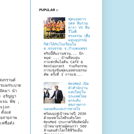
PUPULAR ::
ฟุตบอลการ
กุศล ทีมรวม
ดารา VS ทีม
วีไอพี
ทรงธรรม เพื่อ
มอบอุปกรณ์
กีฬาให้กับโรงเรียนใน
ต.ทรงธรรม จ.กำแพงเพชร
ทริปนี้ทีมงานชวน... ปัก
หมุด ... บ้านที่อบอุ่น
กาแฟกลิ่นไอดิน Café &
Restaurant ร่วมกิจกรรม
การแข่งขันฟุตบอลทรงธรรม
คัพ ครั้งที่ 3 การแข่...
ลสงกรานต์
ResMed เปิด
การแพร่ระบาด
ตัวสำนักงาน
ยจัดมา นำ
แห่งใหม่ใน
ย อรัญญา
ประเทศไทย
ยกระดับ
ลาเจน พีซ ,
สุขภาพการ
ssion
นอนหลับและการหายใจ
ั้งแต่
พร้อมมุ่งสู่เป้าหมายปี 2030
ดยถ่ายภาพ
ด้วยเทคโนโลยีระดับโลก
ResMed ประกาศวิสัยทัศน์ตั้ง
ฟชื่อดัง
เป้าหมายช่วยผู้คนกว่า 500
ล้านคนทั่วโลกใช้ชีวิตเต็ม