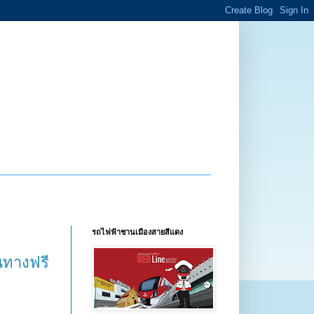
รถไฟฟ้าชานเมืองสายสีแดง
ินทางฟรี