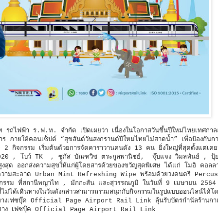
ษัท รถไฟฟ้า ร.ฟ.ท. จำกัด เปิดเผยว่า เนื่องในโอกาสวันขึ้นปีใหม่ไทยเทศกา
ยสาร ภายใต้คอนเซ็ปต์ “สุขสันต์วันสงกรานต์ปีใหม่ไทยไม่สาดน้ำ” เพื่อป้องกัน
 2 กิจกรรม เริ่มต้นด้วยการจัดคาราวานคนดัง 13 คน ยิ่งใหญ่ที่สุดตั้งแต่เค
0 , โบว์ TK , ซูกัส บัณฑวิช ตระกูลพานิชย์, จุ๊บแจง วิมลพันธ์ , ปุ้
สูงสุด ออกส่งความสุขให้แก่ผู้โดยสารด้วยของขวัญสุดพิเศษ ได้แก่ โมอิ คอล
ความสะอาด Urban Mint Refreshing Wipe พร้อมด้วยวงดนตรี Percu
รรม ที่สถานีพญาไท , มักกะสัน และสุวรรณภูมิ ในวันที่ 9 เมษายน 2564 ต
่ไม่ได้เดินทางในวันดังกล่าวสามารถร่วมสนุกกับกิจกรรมในรูปแบบออนไลน์ได้โ
นทางเฟซบุ๊ค Official Page Airport Rail Link ลุ้นรับบัตรกำนัลร้านกาแ
ามทาง เฟซบุ๊ค Official Page Airport Rail Link