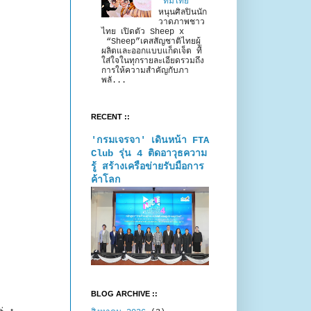
“ทีมไทย”
หนุนศิลปินนัก
วาดภาพชาว
ไทย เปิดตัว Sheep x
“Sheep”เคสสัญชาติไทยผู้
ผลิตและออกแบบแก็ดเจ็ต ที่
ใส่ใจในทุกรายละเอียดรวมถึง
การให้ความสำคัญกับภา
พลั...
RECENT ::
'กรมเจรจา' เดินหน้า FTA
Club รุ่น 4 ติดอาวุธความ
รู้ สร้างเครือข่ายรับมือการ
ค้าโลก
BLOG ARCHIVE ::