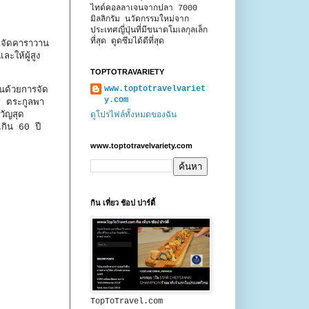
ไทด์คอลลาเจนจากปลา 7000
มิลลิกรัม นวัตกรรมใหม่จาก
ประเทศญี่ปุ่นที่มีขนาดโมเลกุลเล็ก
ที่สุด ดูดซึมได้ดีที่สุด
 จัดคาราวาน
ะให้ผู้สูง
TOPTOTRAVARIETY
www.toptotravelvariet
นด้วยการจัด
y.com
ช ตระกูลพา
วัญสุด
ดูโปรไฟล์ทั้งหมดของฉัน
เกิน 60 ปี
www.toptotravelvariety.com
กิน เที่ยว ช้อป ปาร์ตี้
TopToTravel.com