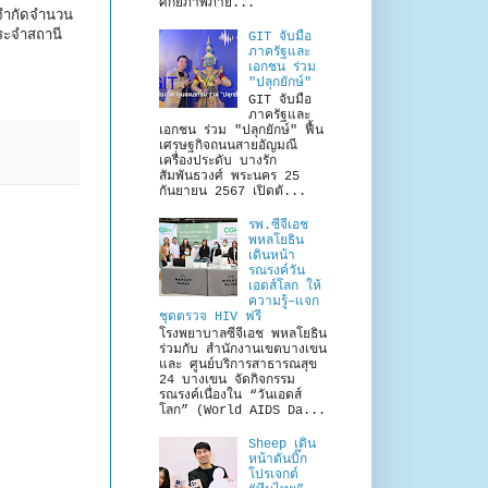
ศักยภาพภาย...
ม่จำกัดจำนวน
ระจำสถานี
GIT จับมือ
ภาครัฐและ
เอกชน ร่วม
"ปลุกยักษ์"
GIT จับมือ
ภาครัฐและ
เอกชน ร่วม "ปลุกยักษ์" ฟื้น
เศรษฐกิจถนนสายอัญมณี
เครื่องประดับ บางรัก
สัมพันธวงศ์ พระนคร 25
กันยายน 2567 เปิดตั...
รพ.ซีจีเอช
พหลโยธิน
เดินหน้า
รณรงค์วัน
เอดส์โลก ให้
ความรู้–แจก
ชุดตรวจ HIV ฟรี
โรงพยาบาลซีจีเอช พหลโยธิน
ร่วมกับ สำนักงานเขตบางเขน
และ ศูนย์บริการสาธารณสุข
24 บางเขน จัดกิจกรรม
รณรงค์เนื่องใน “วันเอดส์
โลก” (World AIDS Da...
Sheep เดิน
หน้าดันบิ๊ก
โปรเจกต์