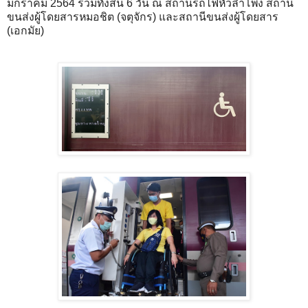
มกราคม 2564 รวมทั้งสิ้น 6 วัน ณ สถานีรถไฟหัวลำโพง สถานี
ขนส่งผู้โดยสารหมอชิต (จตุจักร) และสถานีขนส่งผู้โดยสาร
(เอกมัย)