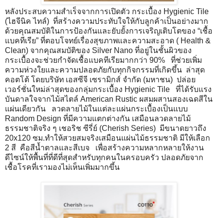
หลังประสบความสำเร็จจากการเปิดตัว กระเบื้อง Hygienic Tile
(ไฮจีนิค ไทล์) ที่สร้างความประทับใจให้กับลูกค้าเป็นอย่างมาก
ด้วยคุณสมบัติในการป้องกันและยับยั้งการเจริญเติบโตของ “เชื้อ
แบคทีเรีย” ที่ตอบโจทย์เรื่องสุขภาพและความสะอาด ( Health &
Clean) จากคุณสมบัติของ Silver Nano ที่อยู่ในชั้นผิวของ
กระเบื้องจะช่วยกำจัดเชื้อแบคทีเรียมากกว่า 90% ที่ช่วยเพิ่ม
ความห่วงใยและความปลอดภัยกับทุกกิจกรรมที่เกิดขึ้น ล่าสุด
คอตโต้ โดยบริษัท เอสซีจี เซรามิกส์ จำกัด (มหาชน) ปล่อย
เวอร์ชั่นใหม่ล่าสุดของกลุ่มกระเบื้อง Hygienic Tile ที่ได้รับแรง
บันดาลใจจากไม้สไตล์ American Rustic ผสมผสานสองเฉดสีใน
แผ่นเดียวกัน ลวดลายไม้ในแต่ละแผ่นกระเบื้องเป็นแบบ
Random Design ที่มีความแตกต่างกัน เสมือนลวดลายไม้
ธรรมชาติจริง ๆ เชอริช ซีรี่ย์ (Cherish Series) มีขนาดยาวถึง
20x120 ซม.ทำให้สวยสมจริงเสมือนแผ่นไม้ธรรมชาติ มีให้เลือก
2 สี คือสีน้ำตาลและสีเบจ เพื่อสร้างความหลากหลายให้งาน
ดีไซน์ให้พื้นที่ที่ดีที่สุดสำหรับทุกคนในครอบครัว ปลอดภัยจาก
เชื้อโรคที่เรามองไม่เห็นเพิ่มมากขึ้น