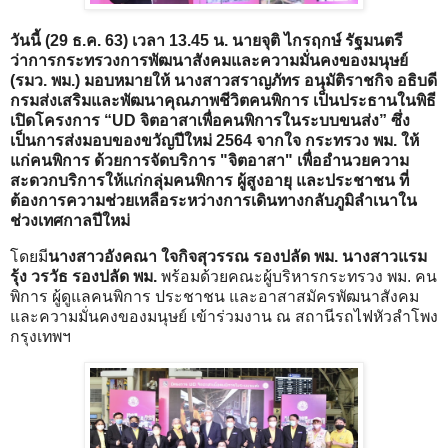
วันนี้ (29 ธ.ค. 63) เวลา 13.45 น. นายจุติ ไกรฤกษ์ รัฐมนตรี
ว่าการกระทรวงการพัฒนาสังคมและความมั่นคงของมนุษย์
(รมว. พม.) มอบหมายให้ นางสาวสราญภัทร อนุมัติราชกิจ อธิบดี
กรมส่งเสริมและพัฒนาคุณภาพชีวิตคนพิการ เป็นประธานในพิธี
เปิดโครงการ “UD จิตอาสาเพื่อคนพิการในระบบขนส่ง” ซึ่ง
เป็นการส่งมอบของขวัญปีใหม่ 2564 จากใจ กระทรวง พม. ให้
แก่คนพิการ ด้วยการจัดบริการ "จิตอาสา" เพื่ออำนวยความ
สะดวกบริการให้แก่กลุ่มคนพิการ ผู้สูงอายุ และประชาชน ที่
ต้องการความช่วยเหลือระหว่างการเดินทางกลับภูมิลำเนาใน
ช่วงเทศกาลปีใหม่
โดยมี
นางสาวอังคณา ใจกิจสุวรรณ รองปลัด พม. นางสาวแรม
รุ้ง วรวัธ รองปลัด พม.
พร้อมด้วยคณะผู้บริหารกระทรวง พม. คน
พิการ ผู้ดูแลคนพิการ ประชาชน และอาสาสมัครพัฒนาสังคม
และความมั่นคงของมนุษย์ เข้าร่วมงาน ณ สถานีรถไฟหัวลําโพง
กรุงเทพฯ