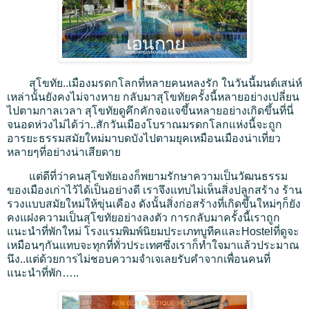
สุโขทัย..เมืองมรดกโลกที่หลายคนหลงรัก ในวันนี้มนต์เสน่ห์
เหล่านั้นยังคงไม่จางหาย กลับมาสุโขทัยครั้งนี้หลายอย่างเปลี่ยน
ไปตามกาลเวลา สุโขทัยดูคึกคักจอแจขึ้นหลายอย่างเกิดขึ้นที่นี่
จนอด
ห่วงไม่ได้ว่า..สักวันเมืองโบราณมรดกโลกแห่งนี้จะถูก
อารยะธรรมสมัยใหม่มาบดบังไปตามยุคเหมือน
เมืองน่าเที่ยว
หลายๆที่อย่างน่าเสียดาย
แต่ดีที่ว่าคนสุโขทัยเองก็พยามรักษาความเป็นวัฒนธรรม
ของเมืองเก่าไว้ได้เป็นอย่างดี เราจึงแทบไม่เห็นสิ่งปลูกสร้าง ร้าน
รวงแบบสมัยใหม่ให้ขุ่นเคือง ดังนั้นสิ่งก่อสร้างที่เกิดขึ้นใหม่ๆก็ยัง
คงแฝงความเป็นสุโขทัยอย่างลงตัว การกลับมาครั้งนี้เราถูก
แนะนำที่พักใหม่ โรงแรมพิมพ์นิยมประเภทบูทีคและHostelที่ดูจะ
เหมือนๆกันแทบจะทุกที่ทั่วประเทศซึ่งเราก็ทำใจมาแล้วประมาณ
นึง..แต่ด้วยการไม่ชอบความจำเจเลยรับคำจากเพื่อนคนที่
แนะนำที่พัก…..