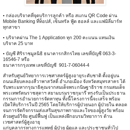
• กล่องบริจาคที่จุดบริการลูกค้า หรือ สแกน QR Code ผ่าน
Mobile Banking ที่ท็อปส์, เซ็นทรัล ฟู้ด ฮอลล์ และแฟมิลี่มาร์ท
ทุกสาขา
• บริจาคผ่าน The 1 Application ทุก 200 คะแนน แทนเงิน
บริจาค 25 บาท
• บัญชี ศิริราชมูลนิธิ ธนาคารกสิกรไทย เลขที่บัญชี 063-3-
16546-7 หรือ
ธนาคารกรุงเทพ เลขที่บัญชี 901-7-06044-4
สำหรับศูนย์วิทยาการเวชศาสตร์ผู้สูงอายุระดับชาติ ตั้งอยู่บน
ถนนเลียบคลองสี่วาพาสวัสดิ์ อำเภอเมือง จังหวัดสมุทรสาคร ได้
รับพระมหากรุณาธิคุณจากสมเด็จพระกนิษฐาธิราช กรมสมเด็จ
พระเทพรัตนราชสุดาฯ สยามบรมราชกุมารี ทรงรับเป็นประธาน
กรรมการอำนวยการจัดหาทุน ทั้งนี้โครงการนี้จะเสร็จ พร้อม
เปิดให้บริการในปี 2565 โดยให้บริการผู้ป่วยนอก ผู้ป่วยใน ตลอด
จนการจัดกิจกรรมส่งเสริมสุขภาพกายและใจของผู้สูงวัย พร้อม
ด้วยศูนย์วิจัย ศูนย์ฟื้นฟู เป็นแหล่งฝึกอบรมวิทยาการ ด้าน
เวชศาสตร์ผู้สูงอายุ
แก่บุคลากรทางการแพทย์ ผู้ป่วย ผู้ดูแล และประชาชนทั่วไป