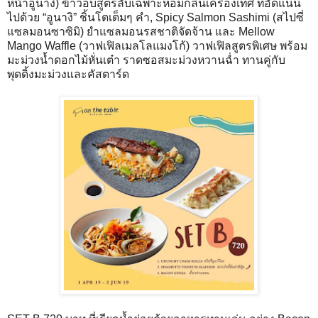
หน้าอูนางิ) ข้าวอบสูตรลับเฉพาะหอมกลิ่นเครื่องเทศ ที่อัดแน่น
ไปด้วย “อูนางิ” ชิ้นโตเต็มๆ คำ, Spicy Salmon Sashimi (สไปซี่
แซลมอนซาซิมิ) ยำแซลมอนรสชาติจัดจ้าน และ Mellow
Mango Waffle (วาฟเฟิลเมลโลแมงโก้) วาฟเฟิลสูตรพิเศษ พร้อม
มะม่วงน้ำดอกไม้หั่นเต๋า ราดซอสมะม่วงหวานฉ่ำ ทานคู่กับ
พุดดิ้งมะม่วงและคัสตาร์ด