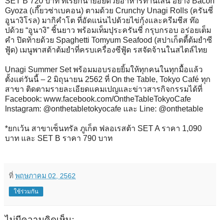
SET B 720 บาท ที่เรียกน้ำย่อยด้วยอาหารทานเล่น อย่าง Bacon
Gyoza (เกี๊ยวซ่าเบคอน) ตามด้วย Crunchy Unagi Rolls (ครันชี่
อูนางิโรล) มากิคำโต ที่อัดแน่นไปด้วยไข่กุ้งและครีมชีส ท๊อ
ปด้วย “อูนางิ” ชิ้นยาว พร้อมเท็มปุระครันชี่ กรุบกรอบ อร่อยเต็ม
คำ ปิดท้ายด้วย Spaghetti Tomyum Seafood (สปาเก็ตตี้ต้มยำซี
ฟู้ด) เมนูพาสต้าต้มยำที่ครบเครื่องซีฟู้ด รสจัดจ้านในสไตล์ไทย
Unagi Summer Set พร้อมมอบรอยยิ้มให้ทุกคนในทุกมื้อแล้ว
ตั้งแต่วันนี้ – 2 มิถุนายน 2562 ที่ On the Table, Tokyo Café ทุก
สาขา ติดตามรายละเอียดแคมเปญและข่าวสารกิจกรรมได้ที่
Facebook: www.facebook.com/OntheTableTokyoCafe
Instagram: @onthetabletokyocafe และ Line: @onthetable
*ยกเว้น สาขาเซ็นทรัล ภูเก็ต ฟลอเรสต้า SET A ราคา 1,090
บาท และ SET B ราคา 790 บาท
ที่
พฤษภาคม 02, 2562
ใช้ร่วมกัน
ไม่มีความคิดเห็น: