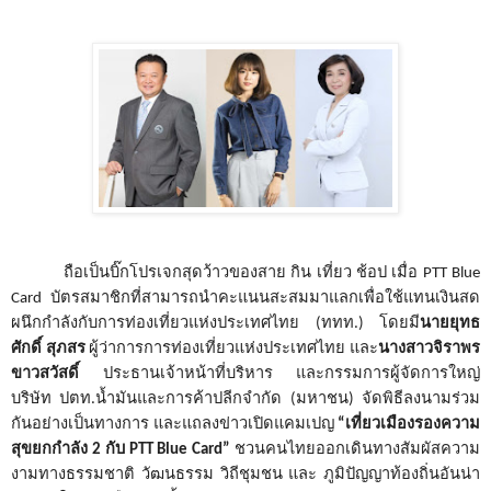
ถือเป็นบิ๊กโปรเจกสุดว้าวของสาย กิน เที่ยว ช้อป เมื่อ
PTT Blue
Card
บัตรสมาชิกที่สามารถนำคะแนนสะสมมาแลกเพื่อใช้แทนเงินสด
ผนึกกำลังกับ
การท่องเที่ยวแห่งประเทศไทย (ททท.) โดยมี
นายยุทธ
ศักดิ์ สุภสร
ผู้ว่าการการท่องเที่ยวแห่งประเทศไทย และ
นางสาวจิราพร
ขาวสวัสดิ์
ประธานเจ้าหน้าที่บริหาร และกรรมการผู้จัดการใหญ่
บริษัท ปตท.น้ำมันและการค้าปลีกจำกัด (มหาชน) จัดพิธีลงนามร่วม
กันอย่างเป็นทางการ และแถลงข่าวเปิดแคมเปญ
“
เที่ยวเมืองรองความ
สุขยกกำลัง
2
กับ
PTT Blue Card”
ชวนคนไทยออกเดินทางสัมผัสความ
งามทางธรรมชาติ วัฒนธรรม วิถีชุมชน และ ภูมิปัญญาท้องถิ่นอันน่า