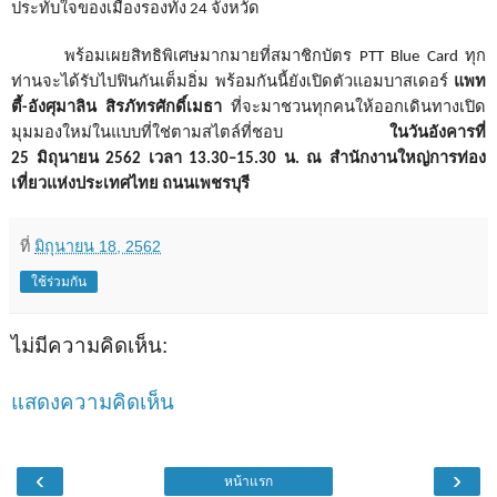
ประทับใจของเมืองรองทั้ง 24 จังหวัด
พร้อมเผยสิทธิพิเศษมากมายที่สมาชิกบัตร
PTT Blue Card
ทุก
ท่านจะได้รับไปฟินกันเต็มอิ่ม พร้อมกันนี้ยังเปิดตัว
แอมบาสเดอร์
แพท
ตี้-อังศุมาลิน
สิรภัทรศักดิ์เมธา
ที่จะมาชวนทุกคนให้ออกเดินทางเปิด
มุมมองใหม่ในแบบที่ใช่ตามสไตล์ที่ชอบ
ในวันอังคารที่
2
5
มิถุนายน
2562
เวลา
13.30–15.30
น. ณ สำนักงานใหญ่การท่อง
เที่ยวแห่งประเทศไทย ถนนเพชรบุรี
ที่
มิถุนายน 18, 2562
ใช้ร่วมกัน
ไม่มีความคิดเห็น:
แสดงความคิดเห็น
‹
›
หน้าแรก