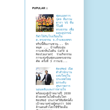
PUPULAR ::
ฟุตบอลการ
กุศล ทีมรวม
ดารา VS ทีม
วีไอพี
ทรงธรรม เพื่อ
มอบอุปกรณ์
กีฬาให้กับโรงเรียนใน
ต.ทรงธรรม จ.กำแพงเพชร
ทริปนี้ทีมงานชวน... ปัก
หมุด ... บ้านที่อบอุ่น
กาแฟกลิ่นไอดิน Café &
Restaurant ร่วมกิจกรรม
การแข่งขันฟุตบอลทรงธรรม
คัพ ครั้งที่ 3 การแข่...
ResMed เปิด
ตัวสำนักงาน
แห่งใหม่ใน
ประเทศไทย
ยกระดับ
สุขภาพการ
นอนหลับและการหายใจ
พร้อมมุ่งสู่เป้าหมายปี 2030
ด้วยเทคโนโลยีระดับโลก
ResMed ประกาศวิสัยทัศน์ตั้ง
เป้าหมายช่วยผู้คนกว่า 500
ล้านคนทั่วโลกใช้ชีวิตเต็ม