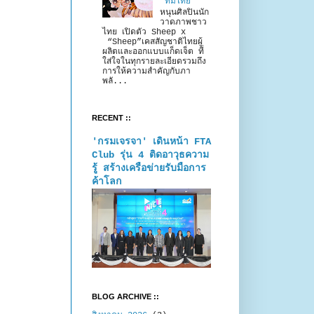
“ทีมไทย”
หนุนศิลปินนัก
วาดภาพชาว
ไทย เปิดตัว Sheep x
“Sheep”เคสสัญชาติไทยผู้
ผลิตและออกแบบแก็ดเจ็ต ที่
ใส่ใจในทุกรายละเอียดรวมถึง
การให้ความสำคัญกับภา
พลั...
RECENT ::
'กรมเจรจา' เดินหน้า FTA
Club รุ่น 4 ติดอาวุธความ
รู้ สร้างเครือข่ายรับมือการ
ค้าโลก
BLOG ARCHIVE ::