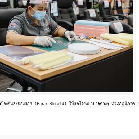
กป้องกันละอองฝอย (Face Shield) ให้แก่โรงพยาบาลต่างๆ ทั่วทุกภูมิภาค #