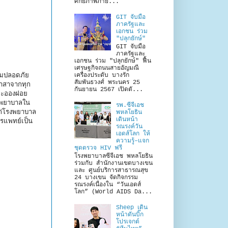
ศักยภาพภาย...
GIT จับมือ
ภาครัฐและ
เอกชน ร่วม
"ปลุกยักษ์"
GIT จับมือ
ภาครัฐและ
เอกชน ร่วม "ปลุกยักษ์" ฟื้น
เศรษฐกิจถนนสายอัญมณี
ามปลอดภัย
เครื่องประดับ บางรัก
สัมพันธวงศ์ พระนคร 25
อาสาจากทุก
กันยายน 2567 เปิดตั...
นละอองฝอย
งพยาบาลใน
รพ.ซีจีเอช
ก่โรงพยาบาล
พหลโยธิน
เดินหน้า
รแพทย์เป็น
รณรงค์วัน
เอดส์โลก ให้
ความรู้–แจก
ชุดตรวจ HIV ฟรี
โรงพยาบาลซีจีเอช พหลโยธิน
ร่วมกับ สำนักงานเขตบางเขน
และ ศูนย์บริการสาธารณสุข
24 บางเขน จัดกิจกรรม
รณรงค์เนื่องใน “วันเอดส์
โลก” (World AIDS Da...
Sheep เดิน
หน้าดันบิ๊ก
โปรเจกต์