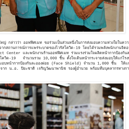
ใหญ่ กล่าวว่า ออฟฟิศเมท ขอร่วมเป็นส่วนหนึ่งในการส่งมอบความห่วงใยในคว
ยสละจากสถานการณ์การแพร่ระบาดของไวรัสโควิด-19 โดยได้รวมพลังพนักงานจิต
tact Center และพนักงานร้านออฟฟิศเมท ร่วมแรงร่วมใจผลิตหน้ากากป้องกั
วรัสโควิด-19 จำนวนรวม 10,000 ชิ้น ตั้งใจเดินหน้ากระจายส่งมอบให้แก่โร
สุดได้มอบหน้ากากป้องกันละอองฝอย (Face Shield) จำนวน 1,000 ชิ้น ให้แ
รติจาก น.อ. ปิยะชาติ เจริญวัฒนาพานิช รองผู้อำนวย พร้อมทีมบุคลากรทางกา