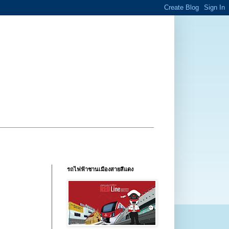
รถไฟฟ้าชานเมืองสายสีแดง