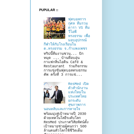
PUPULAR ::
ฟุตบอลการ
กุศล ทีมรวม
ดารา VS ทีม
วีไอพี
ทรงธรรม เพื่อ
มอบอุปกรณ์
กีฬาให้กับโรงเรียนใน
ต.ทรงธรรม จ.กำแพงเพชร
ทริปนี้ทีมงานชวน... ปัก
หมุด ... บ้านที่อบอุ่น
กาแฟกลิ่นไอดิน Café &
Restaurant ร่วมกิจกรรม
การแข่งขันฟุตบอลทรงธรรม
คัพ ครั้งที่ 3 การแข่...
ResMed เปิด
ตัวสำนักงาน
แห่งใหม่ใน
ประเทศไทย
ยกระดับ
สุขภาพการ
นอนหลับและการหายใจ
พร้อมมุ่งสู่เป้าหมายปี 2030
ด้วยเทคโนโลยีระดับโลก
ResMed ประกาศวิสัยทัศน์ตั้ง
เป้าหมายช่วยผู้คนกว่า 500
ล้านคนทั่วโลกใช้ชีวิตเต็ม