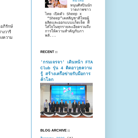
“ทีมไทย”
หนุนศิลปินนัก
วาดภาพชาว
ไทย เปิดตัว Sheep x
“Sheep”เคสสัญชาติไทยผู้
ผลิตและออกแบบแก็ดเจ็ต ที่
อภิรักษ์
ใส่ใจในทุกรายละเอียดรวมถึง
การให้ความสำคัญกับภา
างวารี
พลั...
้างความ
RECENT ::
'กรมเจรจา' เดินหน้า FTA
Club รุ่น 4 ติดอาวุธความ
รู้ สร้างเครือข่ายรับมือการ
ค้าโลก
BLOG ARCHIVE ::