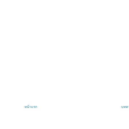
หน้าแรก
บทคว