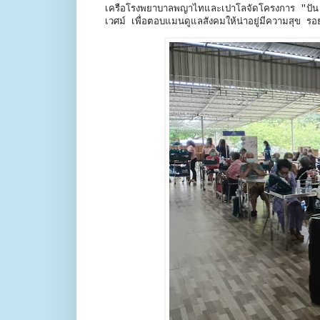
เครือโรงพยาบาลพญาไทและเปาโลจัดโครงการ "ปัน ป
เวศม์ เพื่อตอบแมนดูแลสังคมให้น่าอยู่มีความสุข รอย