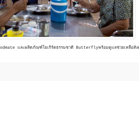
 goodmate และผลิตภัณฑ์โยเกิร์ตธรรมชาติ Butterflyพร้อมดูแลช่วยเหลือสัง