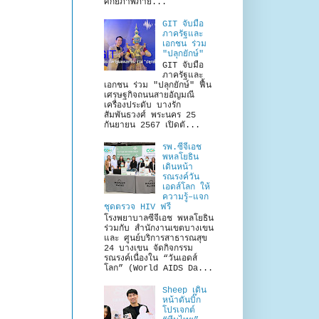
ศักยภาพภาย...
GIT จับมือ
ภาครัฐและ
เอกชน ร่วม
"ปลุกยักษ์"
GIT จับมือ
ภาครัฐและ
เอกชน ร่วม "ปลุกยักษ์" ฟื้น
เศรษฐกิจถนนสายอัญมณี
เครื่องประดับ บางรัก
สัมพันธวงศ์ พระนคร 25
กันยายน 2567 เปิดตั...
รพ.ซีจีเอช
พหลโยธิน
เดินหน้า
รณรงค์วัน
เอดส์โลก ให้
ความรู้–แจก
ชุดตรวจ HIV ฟรี
โรงพยาบาลซีจีเอช พหลโยธิน
ร่วมกับ สำนักงานเขตบางเขน
และ ศูนย์บริการสาธารณสุข
24 บางเขน จัดกิจกรรม
รณรงค์เนื่องใน “วันเอดส์
โลก” (World AIDS Da...
Sheep เดิน
หน้าดันบิ๊ก
โปรเจกต์