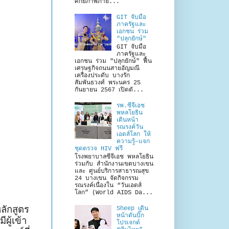
ศักยภาพภาย...
GIT จับมือ
ภาครัฐและ
เอกชน ร่วม
"ปลุกยักษ์"
GIT จับมือ
ภาครัฐและ
เอกชน ร่วม "ปลุกยักษ์" ฟื้น
เศรษฐกิจถนนสายอัญมณี
เครื่องประดับ บางรัก
สัมพันธวงศ์ พระนคร 25
กันยายน 2567 เปิดตั...
รพ.ซีจีเอช
พหลโยธิน
เดินหน้า
รณรงค์วัน
เอดส์โลก ให้
ความรู้–แจก
ชุดตรวจ HIV ฟรี
โรงพยาบาลซีจีเอช พหลโยธิน
ร่วมกับ สำนักงานเขตบางเขน
และ ศูนย์บริการสาธารณสุข
24 บางเขน จัดกิจกรรม
รณรงค์เนื่องใน “วันเอดส์
โลก” (World AIDS Da...
ลักสูตร
Sheep เดิน
หน้าดันบิ๊ก
มีผู้เข้า
โปรเจกต์