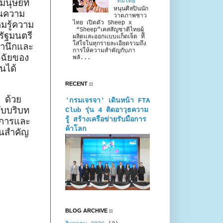
ุษย์ที่
“ทีมไทย”
หนุนศิลปินนัก
านความ
วาดภาพชาว
มรู้ความ
ไทย เปิดตัว Sheep x
“Sheep”เคสสัญชาติไทยผู้
ัฐมนตรี
ผลิตและออกแบบแก็ดเจ็ต ที่
ใส่ใจในทุกรายละเอียดรวมถึง
สำนึกและ
การให้ความสำคัญกับภา
จฉัยของ
พลั...
นได้
RECENT ::
ด้วย
'กรมเจรจา' เดินหน้า FTA
ับบริบท
Club รุ่น 4 ติดอาวุธความ
รู้ สร้างเครือข่ายรับมือการ
ชการและ
ค้าโลก
็นสำคัญ
BLOG ARCHIVE ::