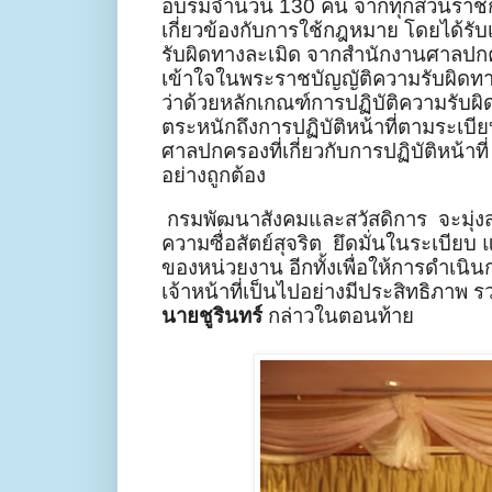
อบรมจำนวน
130
คน จากทุกส่วนราชก
เกี่ยวข้องกับการใช้กฎหมาย โดยได้รับ
รับผิดทางละเมิด จากสำนักงานศาลปกค
เข้าใจในพระราชบัญญัติความรับผิดทาง
ว่าด้วยหลักเกณฑ์การปฏิบัติความรับผิ
ตระหนักถึงการปฏิบัติหน้าที่ตามระเ
ศาลปกครองที่เกี่ยวกับการปฏิบัติหน้าที
อย่างถูกต้อง
กรมพัฒนาสังคมและสวัสดิการ
จะมุ่
ความซื่อสัตย์สุจริต
ยึดมั่นในระเบียบ
ของหน่วยงาน อีกทั้งเพื่อให้การดำเนิ
เจ้าหน้าที่เป็นไปอย่างมีประสิทธิภ
นายชูรินทร์
กล่าวในตอนท้าย