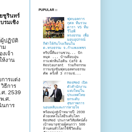
PUPULAR ::
ชูรินทร์
ฟุตบอลการ
บรมเชิง
กุศล ทีมรวม
ดารา VS ทีม
วีไอพี
ทรงธรรม เพื่อ
่ผู้ปฏิบัติ
มอบอุปกรณ์
กีฬาให้กับโรงเรียนใน
วาม
ต.ทรงธรรม จ.กำแพงเพชร
งเจ้า
ทริปนี้ทีมงานชวน... ปัก
หมุด ... บ้านที่อบอุ่น
ำให้งาน
กาแฟกลิ่นไอดิน Café &
Restaurant ร่วมกิจกรรม
การแข่งขันฟุตบอลทรงธรรม
คัพ ครั้งที่ 3 การแข่...
ับการแต่ง
ResMed เปิด
วิธีการ
ตัวสำนักงาน
แห่งใหม่ใน
พ.ศ.
2539
ประเทศไทย
 พ.ศ.
ยกระดับ
สุขภาพการ
นินการ
นอนหลับและการหายใจ
พร้อมมุ่งสู่เป้าหมายปี 2030
ด้วยเทคโนโลยีระดับโลก
ResMed ประกาศวิสัยทัศน์ตั้ง
เป้าหมายช่วยผู้คนกว่า 500
ล้านคนทั่วโลกใช้ชีวิตเต็ม