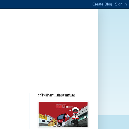
รถไฟฟ้าชานเมืองสายสีแดง