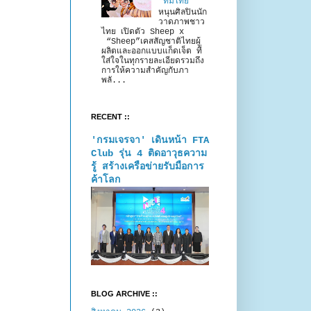
“ทีมไทย”
หนุนศิลปินนัก
วาดภาพชาว
ไทย เปิดตัว Sheep x
“Sheep”เคสสัญชาติไทยผู้
ผลิตและออกแบบแก็ดเจ็ต ที่
ใส่ใจในทุกรายละเอียดรวมถึง
การให้ความสำคัญกับภา
พลั...
RECENT ::
'กรมเจรจา' เดินหน้า FTA
Club รุ่น 4 ติดอาวุธความ
รู้ สร้างเครือข่ายรับมือการ
ค้าโลก
BLOG ARCHIVE ::