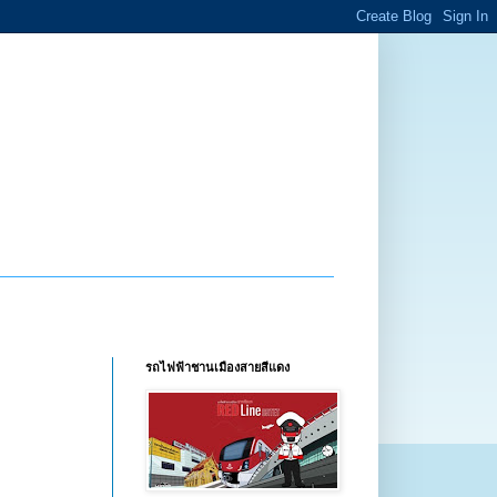
รถไฟฟ้าชานเมืองสายสีแดง