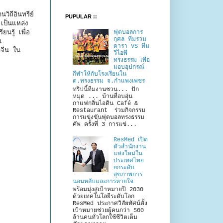
นวิถีอินทรีย์
PUPULAR ::
 เป็นแหล่ง
นรู้ เพื่อ
ฟุตบอลการ
กุศล ทีมรวม
น
ดารา VS ทีม
าจีน ใน
วีไอพี
ทรงธรรม เพื่อ
มอบอุปกรณ์
กีฬาให้กับโรงเรียนใน
ต.ทรงธรรม จ.กำแพงเพชร
ทริปนี้ทีมงานชวน... ปัก
หมุด ... บ้านที่อบอุ่น
กาแฟกลิ่นไอดิน Café &
Restaurant ร่วมกิจกรรม
การแข่งขันฟุตบอลทรงธรรม
คัพ ครั้งที่ 3 การแข่...
ResMed เปิด
ตัวสำนักงาน
แห่งใหม่ใน
ประเทศไทย
ยกระดับ
สุขภาพการ
นอนหลับและการหายใจ
พร้อมมุ่งสู่เป้าหมายปี 2030
ด้วยเทคโนโลยีระดับโลก
ResMed ประกาศวิสัยทัศน์ตั้ง
เป้าหมายช่วยผู้คนกว่า 500
ล้านคนทั่วโลกใช้ชีวิตเต็ม