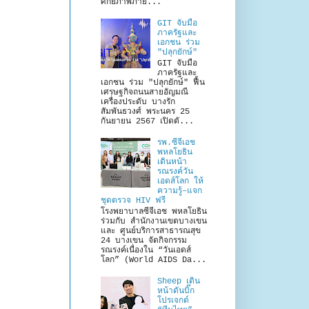
ศักยภาพภาย...
GIT จับมือ
ภาครัฐและ
เอกชน ร่วม
"ปลุกยักษ์"
GIT จับมือ
ภาครัฐและ
เอกชน ร่วม "ปลุกยักษ์" ฟื้น
เศรษฐกิจถนนสายอัญมณี
เครื่องประดับ บางรัก
สัมพันธวงศ์ พระนคร 25
กันยายน 2567 เปิดตั...
รพ.ซีจีเอช
พหลโยธิน
เดินหน้า
รณรงค์วัน
เอดส์โลก ให้
ความรู้–แจก
ชุดตรวจ HIV ฟรี
โรงพยาบาลซีจีเอช พหลโยธิน
ร่วมกับ สำนักงานเขตบางเขน
และ ศูนย์บริการสาธารณสุข
24 บางเขน จัดกิจกรรม
รณรงค์เนื่องใน “วันเอดส์
โลก” (World AIDS Da...
Sheep เดิน
หน้าดันบิ๊ก
โปรเจกต์