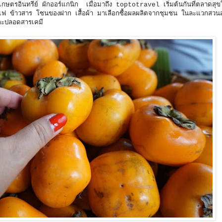
ดเกษตรอินทรีย์ ผักออร์แกนิก เมื่อมาถึง toptotravel เริ่มต้นกันที่ตลาดสุ
ฟ ข้าวสาร โซนของฝาก เสื้อผ้า มาเลือกซื้อผลผลิตจากชุมชน ในละแวกสว
ละปลอดสารเคมี