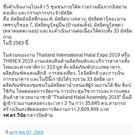
ซึ่งดำเนินงานไปแล้ว 5 ชุนชนภายใต้ความร่วมมือจากอิหม่าม
คอเต็บ และกรรมการประจำมัสยิด
คือ มัสยิดอัลอิสตีกอมะห์, มัสยิดบางหลวง, มัสยิดดารุ้ลอะมาน
เพชรบุรีซอย 7, มัสยิดนูรุ้ลมู่บีน (บ้านสมเด็จ), มัสยิดนูรุ้ลหุดา
(ตลาดมดตะนอย) และจะดำเนินงานต่อเนื่องให้ครบทั้ง 33 มัสยิด
ภาย
ในปี 2563 นี้
ในส่วนของงาน Thailand International Halal Expo 2019 หรือ
THIHEX 2019 งานแสดงสินค้าผลิตภัณฑ์และบริการฮาลาลทั้ง
ไทยและต่างชาติกว่า 313 บูท ทั้ง ผลิตภัณฑ์ประเภทอาหาร,
ผลิตภัณฑ์คอสเมติกส์, การท่องเที่ยว, โลจิสติกส์ และการเงิน
การธนาคาร และในปีนี้เรายังได้รวบรวม 33 มัสยิด เอา
ผลิตภัณฑ์ของชุมชนในมัสยิดมานำเสนอห้ผู้ร่วมงานได้ ชิม ช้อป
ใช้กัน โดยตลอดการจัดงาน การประชุมวิชาการและการแสดง
สินค้าฮาลาลนานาชาติ “Thailand Halal Assembly 2019” นั้นมี
ผู้เข้าร่วมงานตลอดระยะเวลา 3 วัน กว่า 35,645 คน สามารถ
สร้างเงินสะพัดตลอดการจัดงานกว่า 2,609,409 บาท
รศ.ดร.วินัย
กล่าวปิดท้าย
ที่
มกราคม 07, 2563