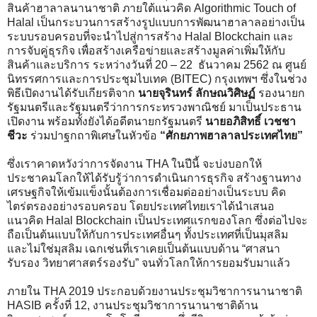
สินค้าฮาลาลนานาชาติ ภายใต้แนวคิด Algorithmic Touch of
Halal เป็นกระบวนการสร้างรูปแบบการพัฒนาฮาลาลอย่างเป็น
ระบบรอบครอบที่จะนำไปสู่การสร้าง Halal Blockchain และ
การจับคู่ธุรกิจ เพื่อสร้างเครือข่ายและสร้างมูลค่าเพิ่มให้กับ
สินค้าและบริการ ระหว่างวันที่ 20 – 22 ธันวาคม 2562 ณ ศูนย์
นิทรรศการและการประชุมไบเทค (BITEC) กรุงเทพฯ ซึ่งในช่วง
พิธีเปิดงานได้รับเกียรติจาก
นายจุรินทร์ ลักษณวิศิษฏ์
รองนายก
รัฐมนตรีและรัฐมนตรีว่าการกระทรวงพาณิชย์ มาเป็นประธาน
เปิดงาน พร้อมทั้งยังได้อดีตนายกรัฐมนตรี
นายอภิสิทธิ์ เวชชา
ชีวะ
ร่วมปาฐกถาพิเศษในหัวข้อ
“ศักยภาพฮาลาลประเทศไทย”
ซึ่งเราคาดหวังว่าการจัดงาน THA ในปีนี้ จะบ่งบอกให้
ประชาคมโลกให้ได้รับรู้ว่าการดำเนินการธุรกิจ สร้างฐานทาง
เศรษฐกิจให้เข้มแข็งนั้นต้องการเชื่อมต่ออย่างเป็นระบบ คิด
ไตร่ตรองอย่างรอบครอบ โดยประเทศไทยเราได้นำเสนอ
แนวคิด Halal Blockchain เป็นประเทศแรกของโลก ซึ่งต่อไปจะ
ถือเป็นต้นแบบให้กับการประเทศอื่นๆ ทั้งประเทศที่เป็นมุสลิม
และไม่ใช่มุสลิม เฉกเช่นที่เราเคยเป็นต้นแบบด้าน “ศาสนา
รับรอง วิทยาศาสตร์รองรับ” จนทั่วโลกให้การยอมรับมาแล้ว
ภายใน THA 2019 ประกอบด้วยงานประชุมวิชาการนานาชาติ
HASIB ครั้งที่ 12, งานประชุมวิชาการนานาชาติด้าน