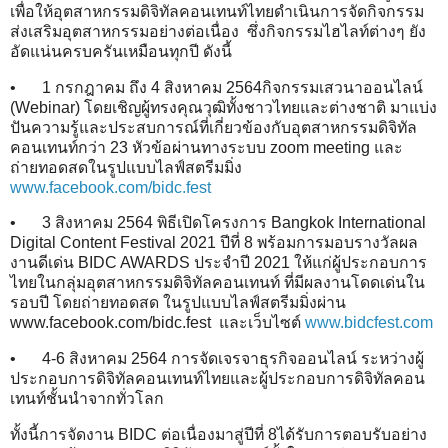
เพื่อให้อุตสาหกรรมดิจิทัลคอนเทนท์ไทยดำเนินการจัดกิจกรรม
ส่งเสริมอุตสาหกรรมอย่างต่อเนื่อง ซึ่งกิจกรรมไฮไลท์ต่างๆ ยัง
อัดแน่นครบครันเหมือนทุกปี ดังนี้
•
1 กรกฎาคม ถึง 4 สิงหาคม 2564กิจกรรมเสวนาออนไลน์
(Webinar) โดยเชิญผู้ทรงคุณวุฒิทั้งชาวไทยและต่างชาติ มาแบ่ง
ปันความรู้และประสบการณ์ที่เกี่ยวข้องกับอุตสาหกรรมดิจิทัล
คอนเทนท์กว่า 23 หัวข้อผ่านทางระบบ zoom meeting และ
ถ่ายทอดสดในรูปแบบไลฟ์สตรีมมิ่ง
www.facebook.com/bidc.fest
•
3 สิงหาคม 2564 พิธีเปิดโครงการ Bangkok International
Digital Content Festival 2021 ปีที่ 8 พร้อมการมอบรางวัลผล
งานดีเด่น BIDC AWARDS ประจำปี 2021 ให้แก่ผู้ประกอบการ
ไทยในกลุ่มอุตสาหกรรมดิจิทัลคอนเทนท์ ที่มีผลงานโดดเด่นใน
รอบปี โดยถ่ายทอดสด ในรูปแบบไลฟ์สตรีมมิ่งผ่าน
www.facebook.com/bidc.fest และเว็บไซต์
www.bidcfest.com
•
4-6 สิงหาคม 2564 การจัดเจรจาธุรกิจออนไลน์ ระหว่างผู้
ประกอบการดิจิทัลคอนเทนท์ไทยและผู้ประกอบการดิจิทัลคอน
เทนท์ชั้นนำจากทั่วโลก
ทั้งนี้การจัดงาน BIDC ต่อเนื่องมาสู่ปีที่ 8ได้รับการตอบรับอย่าง