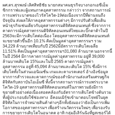
ผศ.ดร.สุรพงษ์ เลิศสิทธิชัย นายกสมาคมธุรกิจบางกอกเอซีเอ็ม
ซิกกราฟและผู้แทนภาคอุตสาหกรรม กล่าวว่า จากสถานการณ์
การแพร่ระบาดของไวรัสโควิด-19ต่อเนื่องจากปีที่ผ่านจนถึง
ปัจจุบัน ส่งผลให้ภาคอุตสาหกรรมต่างๆ มีการปรับตัวเพื่อเดิน
หน้าธุรกิจเช่นเดียวกับอุตสาหกรรมดิจิทัลคอนเทนท์ ซึ่งจากการ
คาดการณ์อุตสาหกรรมดิจิทัลคอนเทนท์ไทยและบิ๊กดาต้าในปี
2563จะมีการเติบโตต่อเนื่อง โดยอุตสาหกรรมดิจิทัลคอนเทนท์
จะขยายตัวขึ้นอีก 10.1% คิดเป็นมูลค่าอุตสาหกรรมฯ รวม
34,229 ล้านบาทเที่ยบกับปี 2562มีอัตราการเติบโตเฉลี่ย
11.51% คิดเป็นมูลค่าอุตสาหกรรมฯ31,080 ล้านบาท นอกจากนี้
ในปี 2564 มีการคาดการณ์มูลค่าอุตสาหกรรม อยู่ที่ 39,000
ล้านบาทเติบโต 15%และในปี 2565 คาดการณ์มูลค่า
อุตสาหกรรม อยู่ที่ 45,094 ล้านบาทและเติบโต 15% ซึ่งมีการ
เติบโตทั้งในส่วนแอนิเมชั่น เกมและคาแรคเตอร์ อ้างอิงข้อมูล
จากการสำรวจและคาดการณ์ของสำนักงานส่งเสริมเศรษฐกิจ
ดิจิทัลกับสถาบันไอเอ็มซี ทั้งนี้จากสถานการณ์การแพร่ระบาด
โควิด-19 อุตสาหกรรมดิจิทัลคอนเทนท์ในภาพรวมยังมีการ
ขยายตัวอย่างต่อเนื่องสอดคล้องกับอัตราการเติบโตข้างต้นรวม
ทั้งผู้ประกอบยังใช้ช่องทาง อีคอมเมิร์ซเข้ามาตอบโจทย์ในยุค
ดิจิทัลในการจำหน่ายสินค้าต่างๆอีกทั้งยังมองว่ายังเป็นการเพิ่ม
โอกาสของอุตสาหกรรมฯ เพื่อสร้างนวัตกรรมใหม่ๆ เพื่อรองรับ
การขยายการเติบโตในอนาคต อาทิ กลุ่มอีเลิร์นนิงที่ยูสเซอร์ได้