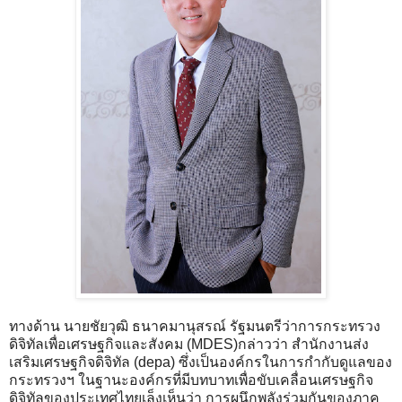
ทางด้าน นายชัยวุฒิ ธนาคมานุสรณ์ รัฐมนตรีว่าการกระทรวง
ดิจิทัลเพื่อเศรษฐกิจและสังคม (MDES)กล่าวว่า สำนักงานส่ง
เสริมเศรษฐกิจดิจิทัล (depa) ซึ่งเป็นองค์กรในการกำกับดูแลของ
กระทรวงฯ ในฐานะองค์กรที่มีบทบาทเพื่อขับเคลื่อนเศรษฐกิจ
ดิจิทัลของประเทศไทยเล็งเห็นว่า การผนึกพลังร่วมกันของภาค