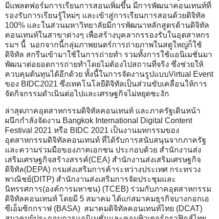
มีแพลตฟอร์มการเรียนการสอนเพิ่มขึ้น มีการพัฒนาคอนเทนท์ที่
รองรับการเรียนรู้ใหม่ๆ และเข้าสู่การเรียนการสอนด้วยดิจิทัล
100% และในส่วนมหาวิทยาลัยมีการพัฒนาหลักสูตรด้านดิจิทัล
คอนเทนท์ในสาขาต่างๆ เพื่อสร้างบุคลากรรองรับในอุตสาหกร
รมฯ นี้ นอกจากนี้กลุ่มภาพยนตร์การถ่ายภาพในสตูใหญ่ก็ใช้
ดิจิทัล สกรีนเข้ามาใช้ในการถ่ายทำ รวมทั้งการใช้แอนิเมชั่นมา
พัฒนาต่อยอดการถ่ายทำโดยไม่ต้องไปสถานที่จริง ซึ่งช่วยให้
ควบคุมต้นทุนได้อีกด้วย ทั้งนี้ในการจัดงานรูปแบบVirtual Event
ของ BIDC2021 ซึ่งเทคโนโลยีดิจิทัลเป็นส่วนขับเคลื่อนให้การ
จัดกิจกรรมดำเนินต่อไปและเศรษฐกิจไม่หยุดชะงัก
ล่าสุดภาคอุตสาหกรรมดิจิทัลคอนเทนท์ และภาครัฐเดินหน้า
ผนึกกำลังจัดงาน Bangkok International Digital Content
Festival 2021 หรือ BIDC 2021 เป็นงานมหกรรมของ
อุตสาหกรรมดิจิทัลคอนเทนท์ ที่ได้รับการสนับสนุนจากภาครัฐ
และความร่วมมือของภาคเอกชน ประกอบด้วย สำนักงานส่ง
เสริมเศรษฐกิจสร้างสรรค์(CEA) สำนักงานส่งเสริมเศรษฐกิจ
ดิจิทัล(DEPA) กรมส่งเสริมการค้าระหว่างประเทศ กระทรวง
พาณิชย์(DITP) สำนักงานส่งเสริมการจัดประชุมและ
นิทรรศการ(องค์การมหาชน) (TCEB) ร่วมกับภาคอุตสาหกรรม
ดิจิทัลคอนเทนท์ โดยมี 5 สมาคม ได้แก่สมาคมธุรกิจบางกอกเอ
ซีเอ็มซิกกราฟ (BASA) สมาคมดิจิทัลคอนเทนท์ไทย (DCAT)
สมาคมผู้ประกอบการแอนิเมชั่นและคอมพิวเตอร์กราฟิกส์ไทย