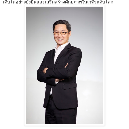
เติบโตอย่างยั่งยืนและเสริมสร้างศักยภาพในเวทีระดับโลก