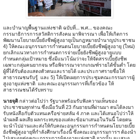
และบำนาญพื้นฐานแห่งชาติ ฉบับที่... พ.ศ... ของคณะ
กรรมาธิการการสวัสดิการสังคม มาพิจารณา เพื่อให้เกิดการ
พัฒนานโยบายเบี้ยยังชีพผู้สูงอายุเป็นกฎหมายบำนาญประชาชน
4) ให้คณะอนุกรรมการกำหนดนโยบายเบี้ยยังชีพผู้สูงอายุ (ใหม่)
ยกเลิกแนวทางการกำหนดการจ่ายเบี้ยยังชีพผู้สูงอายุแบบ
กำหนดกลุ่มเป้าหมาย ซึ่งมีแนวโน้มว่าจะให้จัดสรรเบี้ยยังชีพ
เฉพาะกลุ่มคนยากจน หรือพิจารณาจากเกณฑ์รายได้ขั้นต่ำ โดย
ผู้ที่ได้รับต้องแสดงตัวตนและรายได้ และประกาศรายชื่อให้
สาธารณชนรับรู้ และ 5) ให้เปิดเผยการประชุมคณะกรรมการผู้
สูงอายุแห่งชาติ และคณะอนุกรรมการที่เกี่ยวข้อง ให้
สาธารณชนได้รับทราบ
นายจุติ
กล่าวต่อไปว่า รัฐบาลพร้อมรับฟังความเห็นของ
ประชาชนทุกท่าน ซึ่งเมื่อวันที่ 23 กันยายนที่ผ่านมา ตนได้ลงมา
รับหนังสือกับตัวแทนเครือข่ายสลัม 4 ภาค และได้เสนอไปว่าให้
นำผลดี ผลเสีย ผลกระทบของแต่ละข้อมาเสนอในวันนี้ โดยตน
จะนำไปอ่านและส่งให้กับคณะอนุกรรมการกำหนดนโยบายเบี้ย
ยังชีพผู้สูงอายุที่กำลังศึกษาเรื่องนี้ ซึ่งคณะอนุกรรมการฯ ต้องนำ
ไปเสนอยต่อคณะกรรมการผู้สูงอายุแห่งชาติ จากนั้น จะเสนอ