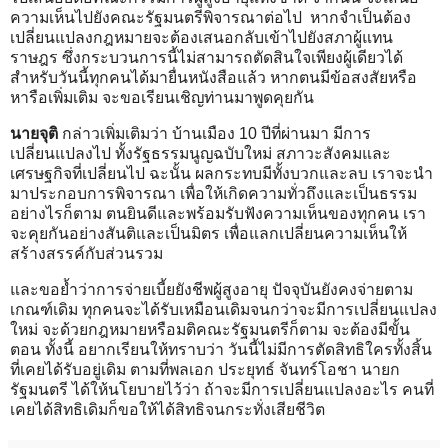
ความเห็นไปยังคณะรัฐมนตรีพิจารณาต่อไป หากจำเป็นต้อง
เปลี่ยนแปลงกฎหมายจะต้องเสนอกลับเข้าไปยังสภาผู้แทน
ราษฎร ซึ่งกระบวนการนี้ไม่สามารถตัดสินใจเพียงผู้เดียวได้
สำหรับวันนี้ทุกคนได้มายื่นหนังสือแล้ว หากตนมีข้อสงสัยหรือ
หารือเพิ่มเติม จะขอเรียนเชิญท่านมาพูดคุยกัน
นายจุติ
กล่าวเพิ่มเติมว่า บ้านเมือง 10 ปีที่ผ่านมา มีการ
เปลี่ยนแปลงไป ทั้งรัฐธรรมนูญฉบับใหม่ สภาวะสังคมและ
เศรษฐกิจที่เปลี่ยนไป ฉะนั้น ผลกระทบมีทั้งบวกและลบ เราจะนำ
มาประกอบการพิจารณา เพื่อให้เกิดความทั่วถึงและเป็นธรรม
อย่างไรก็ตาม ตนยินดีและพร้อมรับฟังความเห็นของทุกคน เรา
จะคุยกันอย่างสันติและเป็นมิตร เพื่อแลกเปลี่ยนความเห็นให้
สร้างสรรค์กับส่วนรวม
และขอย้ำว่าการจ่ายเบี้ยยังชีพผู้สูงอายุ ปัจจุบันยังคงจ่ายตาม
เกณฑ์เดิม ทุกคนจะได้รับเหมือนเดิมจนกว่าจะมีการเปลี่ยนแปลง
ใหม่ จะด้วยกฎหมายหรือมติคณะรัฐมนตรีก็ตาม จะต้องมีขั้น
ตอน ทั้งนี้ อยากเรียนให้ทราบว่า วันนี้ไม่มีการตัดสิทธิใครทั้งสิ้น
ที่เคยได้รับอยู่เดิม ตามที่พลเอก ประยุทธ์ จันทร์โอชา นายก
รัฐมนตรี ได้ให้นโยบายไว้ว่า ถ้าจะมีการเปลี่ยนแปลงอะไร คนที่
เคยได้สิทธิเดิมก็ขอให้ได้สิทธิจนกระทั่งเสียชีวิต