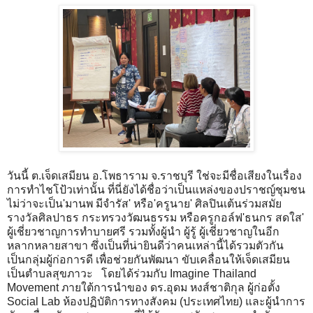
วันนี้ ต.เจ็ดเสมียน อ.โพธาราม จ.ราชบุรี ใช่จะมีชื่อเสียงในเรื่อง
การทำไชโป้วเท่านั้น ที่นี่ยังได้ชื่อว่าเป็นแหล่งของปราชญ์ชุมชน
ไม่ว่าจะเป็น'มานพ มีจำรัส' หรือ'ครูนาย' ศิลปินเต้นร่วมสมัย
รางวัลศิลปาธร กระทรวงวัฒนธรรม หรือครูกอล์ฟ'ธนกร สดใส'
ผู้เชี่ยวชาญการทำบายศรี รวมทั้งผู้นำ ผู้รู้ ผู้เชี่ยวชาญในอีก
หลากหลายสาขา ซึ่งเป็นที่น่ายินดีว่าคนเหล่านี้ได้รวมตัวกัน
เป็นกลุ่มผู้ก่อการดี เพื่อช่วยกันพัฒนา ขับเคลื่อนให้เจ็ดเสมียน
เป็นตำบลสุขภาวะ โดยได้ร่วมกับ Imagine Thailand
Movement ภายใต้การนำของ ดร.อุดม หงส์ชาติกุล ผู้ก่อตั้ง
Social Lab ห้องปฏิบัติการทางสังคม (ประเทศไทย) และผู้นำการ