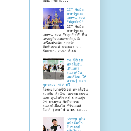
ศักยภาพภาย...
GIT จับมือ
ภาครัฐและ
เอกชน ร่วม
"ปลุกยักษ์"
GIT จับมือ
ภาครัฐและ
เอกชน ร่วม "ปลุกยักษ์" ฟื้น
เศรษฐกิจถนนสายอัญมณี
เครื่องประดับ บางรัก
สัมพันธวงศ์ พระนคร 25
กันยายน 2567 เปิดตั...
รพ.ซีจีเอช
พหลโยธิน
เดินหน้า
รณรงค์วัน
เอดส์โลก ให้
ความรู้–แจก
ชุดตรวจ HIV ฟรี
โรงพยาบาลซีจีเอช พหลโยธิน
ร่วมกับ สำนักงานเขตบางเขน
และ ศูนย์บริการสาธารณสุข
24 บางเขน จัดกิจกรรม
รณรงค์เนื่องใน “วันเอดส์
โลก” (World AIDS Da...
Sheep เดิน
หน้าดันบิ๊ก
โปรเจกต์