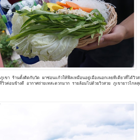
ภูเขา ร้านตั้งติดกับวัด ผาซ่อนแก้วให้ฟีลเหมือนอยู่เมืองนอกเลยทีเดียวที่ได้วิ
ที่วิวค่อนข้างดี อากาศถ่ายเทสะดวกมาก รายล้อมไปด้วยวิวสวย ภูเขายาวไกลสุด