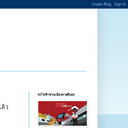
รถไฟฟ้าชานเมืองสายสีแดง
ล้ว