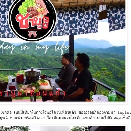
 เขาค้อ เป็นที่เที่ยวในดวงใจพอได้ไปเที่ยวแล้ว ของอร่อยก็ต้องตามมา top
รบูรณ์ ทานชา พร้อมวิวสวย ใครมีแพลนจะไปเที่ยวเขาค้อ ตามไปปักหมุดเช็คอ