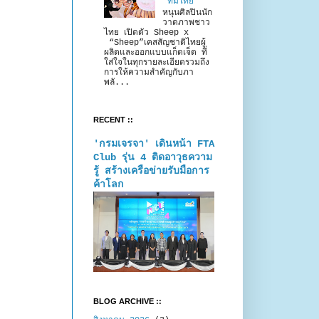
“ทีมไทย”
หนุนศิลปินนัก
วาดภาพชาว
ไทย เปิดตัว Sheep x
“Sheep”เคสสัญชาติไทยผู้
ผลิตและออกแบบแก็ดเจ็ต ที่
ใส่ใจในทุกรายละเอียดรวมถึง
การให้ความสำคัญกับภา
พลั...
RECENT ::
'กรมเจรจา' เดินหน้า FTA
Club รุ่น 4 ติดอาวุธความ
รู้ สร้างเครือข่ายรับมือการ
ค้าโลก
BLOG ARCHIVE ::