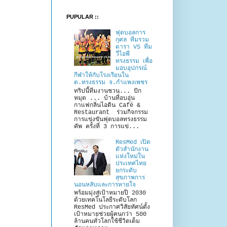
PUPULAR ::
ฟุตบอลการ
กุศล ทีมรวม
ดารา VS ทีม
วีไอพี
ทรงธรรม เพื่อ
มอบอุปกรณ์
กีฬาให้กับโรงเรียนใน
ต.ทรงธรรม จ.กำแพงเพชร
ทริปนี้ทีมงานชวน... ปัก
หมุด ... บ้านที่อบอุ่น
กาแฟกลิ่นไอดิน Café &
Restaurant ร่วมกิจกรรม
การแข่งขันฟุตบอลทรงธรรม
คัพ ครั้งที่ 3 การแข่...
ResMed เปิด
ตัวสำนักงาน
แห่งใหม่ใน
ประเทศไทย
ยกระดับ
สุขภาพการ
นอนหลับและการหายใจ
พร้อมมุ่งสู่เป้าหมายปี 2030
ด้วยเทคโนโลยีระดับโลก
ResMed ประกาศวิสัยทัศน์ตั้ง
เป้าหมายช่วยผู้คนกว่า 500
ล้านคนทั่วโลกใช้ชีวิตเต็ม