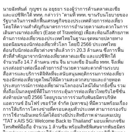
นายฉัททันต์ กุญชร ณ อยุธยา รองผู้ว่าการด้านตลาดเอเชีย
และแปซิฟิกใต้ ททท. กล่าวว่า "ตามที่ ททท. ขานรับนโยบายของ
รัฐบาลในการพลิกฟื้นเศรษฐกิจของประเทศด้วยการท่องเที่ยว
โดยให้ความสำคัญกับมาตรการการอำนวยความสะดวกในการ
เดินทางมาท่องเที่ยว (Ease of Traveling) เพื่อสะท้อนถึงศักยภาพ
ด้านการท่องเที่ยวของประเทศไทยในฐานะจุดหมายปลายทาง
ยอดนิยมของนักท่องเที่ยวทั่วโลก โดยปี 2566 ประเทศไทย
ต้อนรับนักท่องเที่ยวต่างชาติแล้วกว่า 20.3 ล้านคน ซึ่งการฟื้น
ตัวที่สำคัญมาจากนักท่องเที่ยวตลาดเอเชีย และแปซิฟิกใต้
จำนวนถึง 14.7 ล้านคน เช่น จีน มาเลเซีย อินเดีย ททท. จึงเพิ่ม
แรงส่งอย่างต่อเนื่องด้วยการอำนวยความสะดวกด้านระบบ
สื่อสารและบริการดิจิทัลที่จะสนับสนุนพฤติกรรมการท่องเที่ยว
ของนักท่องเที่ยวยุคใหม่ให้มีความสะดวกสบายและถ่ายทอด
ประสบการณ์การท่องเที่ยวผ่านโลกออนไลน์ได้มากยิ่งขึ้น รวม
ทั้งถือเป็นกลยุทธ์ที่ดีในการกระตุ้นการท่องเที่ยวไทยรับไฮซีซั่น
ส่งท้ายปลายปี 2566 โดยบูรณาการร่วมกับพันธมิตรบริษัท
แอดวานซ์ อินโฟร์ เซอร์วิส จำกัด (มหาชน) ที่มีความพร้อมเรื่อง
การให้บริการโครงข่ายที่ครอบคลุมทั่วประเทศ สามารถรองรับ
การใช้งานอินเทอร์เน็ตได้อย่างมีประสิทธิภาพ ผ่านแคมเปญ
“TAT x AIS 5G: Welcome Back to Thailand” มอบแพ็กเกจซิม
โทรศัพท์มือถือ จำนวน 1 ล้านซิม พร้อมสิทธิพิเศษจากพันธมิตร