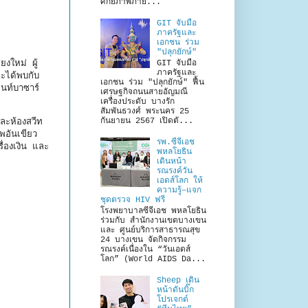
ศักยภาพภาย...
GIT จับมือ
ภาครัฐและ
เอกชน ร่วม
"ปลุกยักษ์"
งใหม่ ผู้
GIT จับมือ
ภาครัฐและ
จะได้พบกับ
เอกชน ร่วม "ปลุกยักษ์" ฟื้น
ไนท์บาซาร์
เศรษฐกิจถนนสายอัญมณี
เครื่องประดับ บางรัก
สัมพันธวงศ์ พระนคร 25
กันยายน 2567 เปิดตั...
และห้องสวีท
พอันเขียว
รพ.ซีจีเอช
ื่องเงิน และ
พหลโยธิน
เดินหน้า
รณรงค์วัน
เอดส์โลก ให้
ความรู้–แจก
ชุดตรวจ HIV ฟรี
โรงพยาบาลซีจีเอช พหลโยธิน
ร่วมกับ สำนักงานเขตบางเขน
และ ศูนย์บริการสาธารณสุข
24 บางเขน จัดกิจกรรม
รณรงค์เนื่องใน “วันเอดส์
โลก” (World AIDS Da...
Sheep เดิน
หน้าดันบิ๊ก
โปรเจกต์