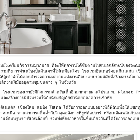
รมยังเตรียมกิจกรรมมากมาย ที่จะให้ทุกท่านได้ซึมซาบไปกับเอกลักษณ์ของวัฒ
 รวมถึงการทำเครื่องปั้นดินเผาที่ไม่เหมือนใคร โรงแรมอินเตอร์คอนติเนนตัล เช
ห้ผู้เข้าพักได้ออกสำรวจความงดงามแห่งงานศิลปะแบบร่วมสมัยที่สร้างสรรค์อย่
ี่ผลิตงานฝีมืออยู่ตามชุมชนต่าง ๆ ในจังหวัด
ียนรู้ โรงแรมของเรายังมีกิจกรรมสำหรับเด็กอีกมากมายผ่านโปรแกรม Planet 
และสร้างการมีส่วนร่วมให้กับนักผจัญภัยตัวน้อยตลอดการเข้าพัก
เนนตัล เชียงใหม่ แม่ปิง โฮเทล ได้รับการออกแบบอย่างพิถีพิถันเพื่อให้แขกทุ
หนือ ท่านสามารถดื่มด่ำกับวิวสุดอลังการที่รูฟท้อปบาร์ หรือเพลิดเพลินกับเ
จ์อันหรูหราบริเวณล้อบบี้ รวมทั้งห้องอาหารในชั้นเดียวกันที่ได้รับการออกแ