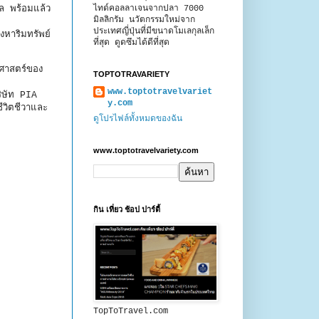
ไทด์คอลลาเจนจากปลา 7000
ทล พร้อมแล้ว
มิลลิกรัม นวัตกรรมใหม่จาก
ประเทศญี่ปุ่นที่มีขนาดโมเลกุลเล็ก
หาริมทรัพย์
ที่สุด ดูดซึมได้ดีที่สุด
ิศาสตร์ของ
TOPTOTRAVARIETY
www.toptotravelvariet
บริษัท PIA
y.com
วิตชีวาและ
ดูโปรไฟล์ทั้งหมดของฉัน
www.toptotravelvariety.com
กิน เที่ยว ช้อป ปาร์ตี้
TopToTravel.com