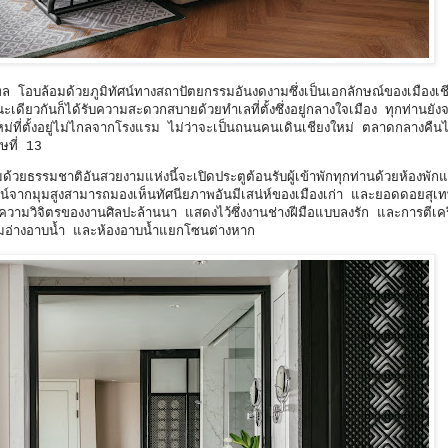
 โอบล้อมด้วยภูมิทัศน์ทางสถาปัตยกรรมอันงดงามซึ่งเป็นเอกลักษณ์ของเมืองเชีย
ขณะเดียวกันก็ได้รับความสะดวกสบายด้วยทำเลที่ตั้งซึ่งอยู่กลางใจเมือง ทุกท่านยัง
ใหม่ที่ตั้งอยู่ไม่ไกลจากโรงแรม ไม่ว่าจะเป็นถนนคนเดินเชียงใหม่ ตลาดกลางคืน
รษที่ 13
ด้วยธรรมชาติอันสวยงามแห่งนี้จะเปิดประตูต้อนรับผู้เข้าพักทุกท่านด้วยห้องพัก
ัศน์จากมุมสูงสามารถมองเห็นทัศนียภาพอันมีเสน่ห์ของเมืองเก่า และยอดดอยสุเท
วามวิจิตรของงานศิลปะล้านนา แสดงไว้ซึ่งงานช่างฝีมือแบบลงรัก และการตีเคร
้อมอ่างอาบน้ำ และห้องอาบน้ำแยกโซนต่างหาก