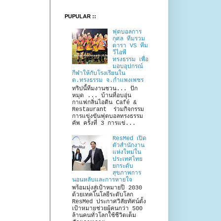
PUPULAR ::
ฟุตบอลการ
กุศล ทีมรวม
ดารา VS ทีม
วีไอพี
ทรงธรรม เพื่อ
มอบอุปกรณ์
กีฬาให้กับโรงเรียนใน
ต.ทรงธรรม จ.กำแพงเพชร
ทริปนี้ทีมงานชวน... ปัก
หมุด ... บ้านที่อบอุ่น
กาแฟกลิ่นไอดิน Café &
Restaurant ร่วมกิจกรรม
การแข่งขันฟุตบอลทรงธรรม
คัพ ครั้งที่ 3 การแข่...
ResMed เปิด
ตัวสำนักงาน
แห่งใหม่ใน
ประเทศไทย
ยกระดับ
สุขภาพการ
นอนหลับและการหายใจ
พร้อมมุ่งสู่เป้าหมายปี 2030
ด้วยเทคโนโลยีระดับโลก
ResMed ประกาศวิสัยทัศน์ตั้ง
เป้าหมายช่วยผู้คนกว่า 500
ล้านคนทั่วโลกใช้ชีวิตเต็ม