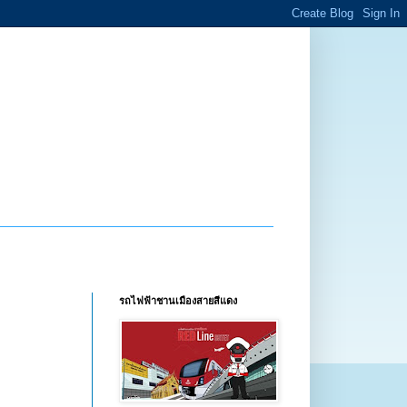
รถไฟฟ้าชานเมืองสายสีแดง