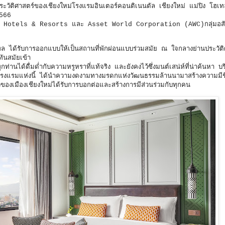
าประวัติศาสตร์ของเชียงใหม่โรงแรมอินเตอร์คอนติเนนตัล เชียงใหม่ แม่ปิง โฮเ
2566
ง IHG Hotels & Resorts และ Asset World Corporation (AWC)กลุ่มอสัง
ทล ได้รับการออกแบบให้เป็นสถานที่พักผ่อนแบบร่วมสมัย ณ ใจกลางย่านประวัต
ันสมัยเข้า
ุกท่านได้ดื่มด่ำกับความหรูหราที่แท้จริง และยังคงไว้ซึ่งมนต์เสน่ห์ที่น่าค้นหา 
งแรมแห่งนี้ ได้นำความงดงามทางมรดกแห่งวัฒนธรรมล้านนามาสร้างความมีชี
่องราวของเมืองเชียงใหม่ได้รับการบอกต่อและสร้างการมีส่วนร่วมกับทุกคน