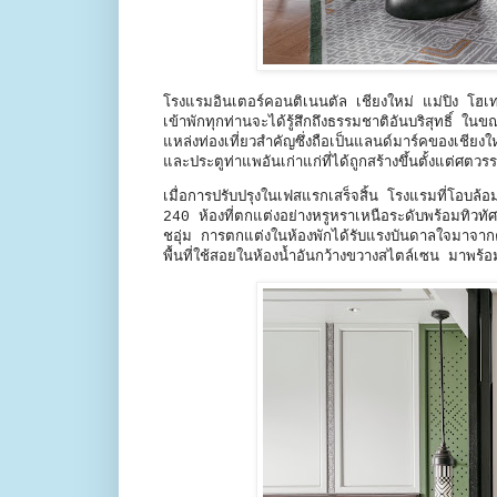
โรงแรมอินเตอร์คอนติเนนตัล เชียงใหม่ แม่ปิง โฮเทล
เข้าพักทุกท่านจะได้รู้สึกถึงธรรมชาติอันบริสุทธิ์ ใน
แหล่งท่องเที่ยวสำคัญซึ่งถือเป็นแลนด์มาร์คของเชียง
และประตูท่าแพอันเก่าแก่ที่ได้ถูกสร้างขึ้นตั้งแต่ศตวร
เมื่อการปรับปรุงในเฟสแรกเสร็จสิ้น โรงแรมที่โอบล้อม
240 ห้องที่ตกแต่งอย่างหรูหราเหนือระดับพร้อมทิวท
ชอุ่ม การตกแต่งในห้องพักได้รับแรงบันดาลใจมาจากค
พื้นที่ใช้สอยในห้องน้ำอันกว้างขวางสไตล์เซน มาพร