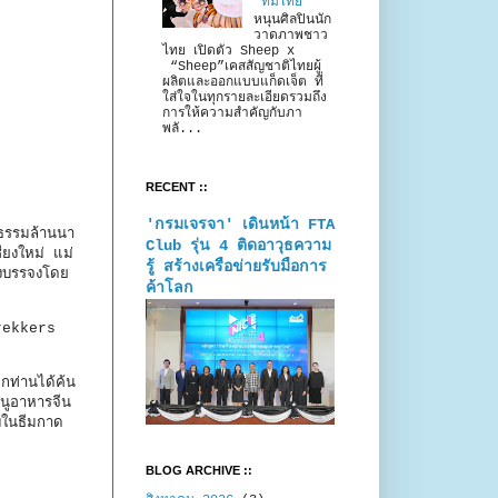
“ทีมไทย”
หนุนศิลปินนัก
วาดภาพชาว
ไทย เปิดตัว Sheep x
“Sheep”เคสสัญชาติไทยผู้
ผลิตและออกแบบแก็ดเจ็ต ที่
ใส่ใจในทุกรายละเอียดรวมถึง
การให้ความสำคัญกับภา
พลั...
RECENT ::
'กรมเจรจา' เดินหน้า FTA
นธรรมล้านนา
Club รุ่น 4 ติดอาวุธความ
ียงใหม่ แม่
รู้ สร้างเครือข่ายรับมือการ
างบรรจงโดย
ค้าโลก
Trekkers
กท่านได้ค้น
มนูอาหารจีน
บบในธีมกาด
BLOG ARCHIVE ::