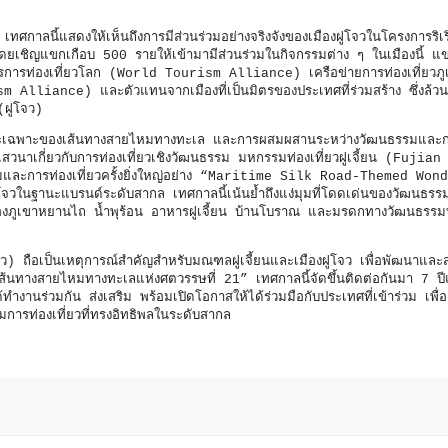
ทศกาลนี้แสดงให้เห็นถึงการมีส่วนร่วมอย่างจริงจังของเมืองฝูโจวในโครงการริเร
ิญแขกเกือบ 500 รายให้เข้ามามีส่วนร่วมในกิจกรรมต่าง ๆ ในเมืองนี้ แขกเ
ารการท่องเที่ยวโลก (World Tourism Alliance) เครือข่ายการท่องเที่ยวภู
liance) และตัวแทนจากเมืองที่เป็นมิตรของประเทศที่ร่วมสร้าง ซึ่งล้วน
(ฝูโจว)
ษณะเฉพาะของเส้นทางสายไหมทางทะเล และการผสมผสานระหว่างวัฒนธรรมและการ
เสวนาเกี่ยวกับการท่องเที่ยวเชิงวัฒนธรรม มหกรรมท่องเที่ยวฝูเจี้ยน (Fujia
และการท่องเที่ยวครั้งยิ่งใหญ่อย่าง “Maritime Silk Road-Themed Won
ในฐานะแบรนด์ระดับสากล เทศกาลนี้เน้นย้ำถึงแง่มุมที่โดดเด่นของวัฒนธรรมฝ
ภูเขาหยานไถ น้ำพุร้อน อาหารฝูเจี้ยน บ้านโบราณ และมรดกทางวัฒนธรรมที่
 ถือเป็นเหตุการณ์สำคัญสำหรับมณฑลฝูเจี้ยนและเมืองฝูโจว เพื่อพัฒนาและสร้า
้นทางสายไหมทางทะเลแห่งศตวรรษที่ 21” เทศกาลนี้จัดขึ้นติดต่อกันมา 7 ปีแล
้ได้ทำงานร่วมกัน ส่งเสริม พร้อมเปิดโอกาสให้ได้ร่วมมือกับประเทศที่เข้าร่วม เพื่อ
ุมการท่องเที่ยวที่ทรงอิทธิพลในระดับสากล