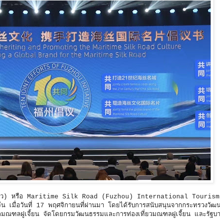
(ฝูโจว) หรือ Maritime Silk Road (Fuzhou) International Touris
ของจีน เมื่อวันที่ 17 พฤศจิกายนที่ผ่านมา โดยได้รับการสนับสนุนจากกระทรวงว
ลมณฑลฝูเจี้ยน จัดโดยกรมวัฒนธรรมและการท่องเที่ยวมณฑลฝูเจี้ยน และรัฐบ