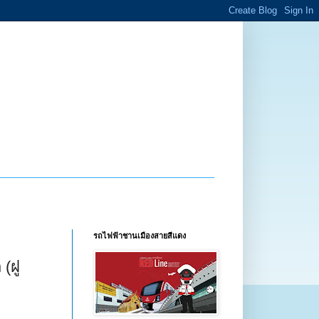
รถไฟฟ้าชานเมืองสายสีแดง
(ฝู