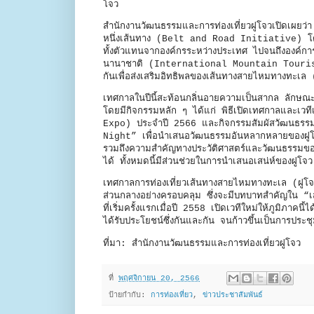
โจว
สำนักงานวัฒนธรรมและการท่องเที่ยวฝูโจวเปิดเผยว่า เ
หนึ่งเส้นทาง (Belt and Road Initiative) โดยเช
ทั้งตัวแทนจากองค์กรระหว่างประเทศ ไปจนถึงองค์ก
นานาชาติ (International Mountain Tourism Al
กันเพื่อส่งเสริมอิทธิพลของเส้นทางสายไหมทางทะเล 
เทศกาลในปีนี้สะท้อนกลิ่นอายความเป็นสากล ลัก
โดยมีกิจกรรมหลัก ๆ ได้แก่ พิธีเปิดเทศกาลและเวที
Expo) ประจำปี 2566 และกิจกรรมสัมผัสวัฒนธรรม
Night” เพื่อนำเสนอวัฒนธรรมอันหลากหลายของฝูโจว
รวมถึงความสำคัญทางประวัติศาสตร์และวัฒนธรรมของ
ได้ ทั้งหมดนี้มีส่วนช่วยในการนำเสนอเสน่ห์ของฝูโจว
เทศกาลการท่องเที่ยวเส้นทางสายไหมทางทะเล (ฝูโจว)
ส่วนกลางอย่างครอบคลุม ซึ่งจะมีบทบาทสำคัญใน “เส
ที่เริ่มครั้งแรกเมื่อปี 2558 เปิดเวทีใหม่ให้ภูมิภาคนี
ได้รับประโยชน์ซึ่งกันและกัน จนก้าวขึ้นเป็นการประช
ที่มา: สำนักงานวัฒนธรรมและการท่องเที่ยวฝูโจว
ที่
พฤศจิกายน 20, 2566
ป้ายกำกับ:
การท่องเที่ยว
,
ข่าวประชาสัมพันธ์