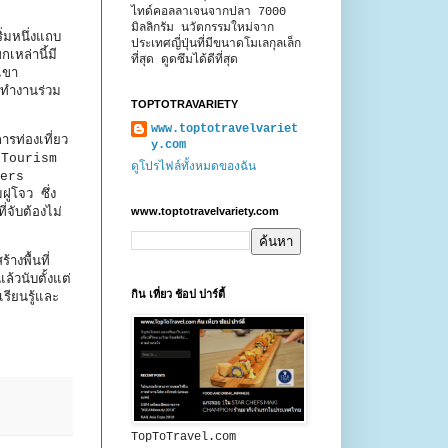
ไทด์คอลลาเจนจากปลา 7000
มิลลิกรัม นวัตกรรมใหม่จาก
ิ่มหนึ่งแถบ
ประเทศญี่ปุ่นที่มีขนาดโมเลกุลเล็ก
หล่านี้มี
ที่สุด ดูดซึมได้ดีที่สุด
เขา
ทำงานร่วม
TOPTOTRAVARIETY
www.toptotravelvariet
ท่องเที่ยว
y.com
n Tourism
ดูโปรไฟล์ทั้งหมดของฉัน
ders
ูโจว ซึ่ง
www.toptotravelvariety.com
จับต้องไม่
งพื้นที่
้วนับตั้งแต่
กิน เที่ยว ช้อป ปาร์ตี้
เรียนรู้และ
TopToTravel.com