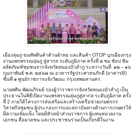
เมืองลุ่มภู ขนทัพสินค้าด้านผ้าทอ และสินค้า OTOP บุกเมืองกรุง
งานแพรพรรณลุ่มภู สู่สากล ระดับภูมิภาค ครั้งที่ ๒ ชม ช้อป ชิม
ผลิตภัณฑ์ชุมชนจากจังหวัดหนองบัวลำภู ระหว่างวันที่ ๑๒ – ๑๖
กุมภาพันธ์ พ.ศ. ๒๕๖๗ ณ อาคารรัฐประศาสนภักดี (อาคารB)
ชั้นที่ ๑ ศูนย์ราชการแจ้งวัฒนะ กรุงเทพมหานคร
นายศศิน พัฒนภิรมย์ รองผู้ว่าราชการจังหวัดหนองบัวลำภู เป็น
ประธานในพิธีเปิดงานแพรพรรณลุ่มภูสู่สากล ระดับภูมิภาค ครั้ง
ที่ 2 ภายใต้โครงการส่งเสริมและสร้างเครือข่ายเกษตรกร
วิสาหกิจชุมชน ผู้ประกอบการและสถาบันทางด้านการเกษตรให้
มีความเข้มแข็ง โดยมีหัวหน้าส่วนราชการ ผู้แทนหน่วยงาน
เอกชน สื่อมวลชน และประชาชนร่วมเป็นเกียรติในงาน