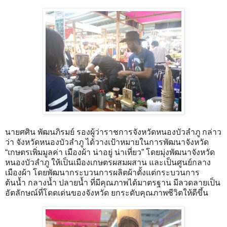
นายศศิน พัฒนภิรมย์ รองผู้ว่าราชการจังหวัดหนองบัวลำภู กล่าว
ว่า จังหวัดหนองบัวลำภู ได้วางเป้าหมายในการพัฒนาจังหวัด
“เกษตรเพิ่มมูลค่า เมืองผ้า น่าอยู่ น่าเที่ยว” โดยมุ่งพัฒนาจังหวัด
หนองบัวลำภู ให้เป็นเมืองเกษตรผสมผสาน และเป็นศูนย์กลาง
เมืองผ้า โดยพัฒนากระบวนการผลิตผ้าตั้งแต่กระบวนการ
ต้นน้ำ กลางน้ำ ปลายน้ำ ที่มีคุณภาพได้มาตรฐาน มีลวดลายเป็น
อัตลักษณ์ที่โดดเด่นของจังหวัด ยกระดับคุณภาพชีวิตให้ดีขึ้น