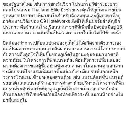
ของรัฐบาลไทย เช่น การยกเว้นวีซ่า โปรแกรมวีซ่าระยะยาว
และโปรแกรม Thailand Elite ยิ่งช่วยกระตุ้นให้ภูเก็ตกลายเป็น
จุดหมายปลายทางที่น่าสนใจสำหรับนักลงทุนและผู้มองหาที่อยู่
อาศัย งานวิจัยของ C9 Hotelworks ยังชี้ให้เห็นปัจจัยสำคัญอีก
ประการ คือจำนวนโรงเรียนนานาชาติที่เพิ่มขึ้นปัจจุบันมีอยู่ 13
แห่ง และคาดว่าจะเพิ่มขึ้นเป็นสองเท่าภายในอีกไม่กี่ปีข้างหน้า
บิลล์มองว่าการเปลี่ยนแปลงของภูเก็ตไม่ได้เกิดจากตัวเกาะเอง
แต่เป็นผลกระทบจากความผันผวนของสถานการณ์โลกประกอบ
กับความดึงดูดใจที่เพิ่มขึ้นของภูเก็ตในฐานะชุมชนนานาชาติ
ความนิยมในโครงการที่พักแบรนด์สะท้อนถึงการเปลี่ยนแปลง
ความต้องการของผู้ซื้ออย่างชัดเจน คาดว่าในอนาคต นอกจาก
จะมีแบรนด์โรงแรมเพิ่มมากขึ้นแล้ว ยังจะมีแบรนด์นอกเหนือ
วงการโรงแรมเข้ามาผสมผสานด้วย เช่น แบรนด์แฟชั่น แบรนด์
รถยนต์ และแบรนด์ร้านอาหารต่างๆ ด้วยปริมาณโครงการที่พัก
แบรนด์ระดับรีสอร์ทที่พุ่งสูง ภูเก็ตได้กลายเป็นตลาดระดับพัน
ล้านดอลลาร์เทียบเคียงกับเมืองท่องเที่ยวระดับแนวหน้าอย่างไม
อามี่และดูไบ