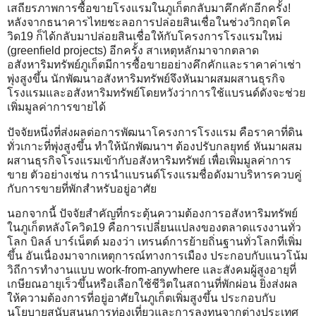
เสถียรภาพการซื้อขายโรงแรมในภูเก็ตกลับมาคึกคักอีกครั้ง!
หลังจากธนาคารไทยชะลอการปล่อยสินเชื่อในช่วงวิกฤตโค
วิด19 ก็ได้กลับมาปล่อยสินเชื่อให้กับโครงการโรงแรมใหม่
(greenfield projects) อีกครั้ง สาเหตุหลักมาจากตลาด
อสังหาริมทรัพย์ภูเก็ตมีการซื้อขายอย่างคึกคักและราคาค่าเช่า
พุ่งสูงขึ้น นักพัฒนาอสังหาริมทรัพย์จึงหันมาผสมผสานธุรกิจ
โรงแรมและอสังหาริมทรัพย์โดยหวังว่าการใช้แบรนด์ดังจะช่วย
เพิ่มมูลค่าการขายได้
ปัจจัยหนึ่งที่ส่งผลต่อการพัฒนาโครงการโรงแรม คือราคาที่ดิน
ทั่วเกาะที่พุ่งสูงขึ้น ทำให้นักพัฒนาฯ ต้องปรับกลยุทธ์ หันมาผสม
ผสานธุรกิจโรงแรมเข้ากับอสังหาริมทรัพย์ เพื่อเพิ่มมูลค่าการ
ขาย ตัวอย่างเช่น การนำแบรนด์โรงแรมชื่อดังมาบริหารควบคู่
กับการขายที่พักสำหรับอยู่อาศัย
นอกจากนี้ ปัจจัยสำคัญที่กระตุ้นความต้องการอสังหาริมทรัพย์
ในภูเก็ตหลังโควิด19 คือการเปลี่ยนแปลงของตลาดแรงงานทั่ว
โลก บิลล์ บาร์เน็ตต์ มองว่า เทรนด์การย้ายถิ่นฐานทั่วโลกที่เพิ่ม
ขึ้น อันเนื่องมาจากเหตุการณ์ทางการเมือง ประกอบกับแนวโน้ม
วิถีการทำงานแบบ work-from-anywhere และสังคมผู้สูงอายุที่
เกษียณอายุเร็วขึ้นหรือเลือกใช้ชีวิตในสถานที่พักผ่อน ยิ่งส่งผล
ให้ความต้องการที่อยู่อาศัยในภูเก็ตเพิ่มสูงขึ้น ประกอบกับ
นโยบายสนับสนุนการท่องเที่ยวและการลงทุนจากต่างประเทศ