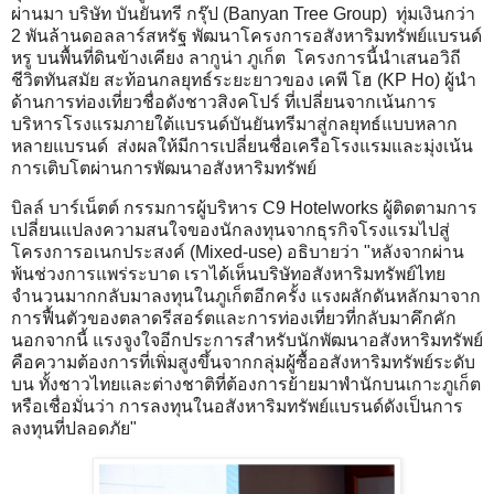
ผ่านมา บริษัท บันยันทรี กรุ๊ป (Banyan Tree Group) ทุ่มเงินกว่า
2 พันล้านดอลลาร์สหรัฐ พัฒนาโครงการอสังหาริมทรัพย์แบรนด์
หรู บนพื้นที่ดินข้างเคียง ลากูน่า ภูเก็ต โครงการนี้นำเสนอวิถี
ชีวิตทันสมัย สะท้อนกลยุทธ์ระยะยาวของ เคพี โฮ (KP Ho) ผู้นำ
ด้านการท่องเที่ยวชื่อดังชาวสิงคโปร์ ที่เปลี่ยนจากเน้นการ
บริหารโรงแรมภายใต้แบรนด์บันยันทรีมาสู่กลยุทธ์แบบหลาก
หลายแบรนด์ ส่งผลให้มีการเปลี่ยนชื่อเครือโรงแรมและมุ่งเน้น
การเติบโตผ่านการพัฒนาอสังหาริมทรัพย์
บิลล์ บาร์เน็ตต์ กรรมการผู้บริหาร C9 Hotelworks ผู้ติดตามการ
เปลี่ยนแปลงความสนใจของนักลงทุนจากธุรกิจโรงแรมไปสู่
โครงการอเนกประสงค์ (Mixed-use) อธิบายว่า "หลังจากผ่าน
พ้นช่วงการแพร่ระบาด เราได้เห็นบริษัทอสังหาริมทรัพย์ไทย
จำนวนมากกลับมาลงทุนในภูเก็ตอีกครั้ง แรงผลักดันหลักมาจาก
การฟื้นตัวของตลาดรีสอร์ตและการท่องเที่ยวที่กลับมาคึกคัก
นอกจากนี้ แรงจูงใจอีกประการสำหรับนักพัฒนาอสังหาริมทรัพย์
คือความต้องการที่เพิ่มสูงขึ้นจากกลุ่มผู้ซื้ออสังหาริมทรัพย์ระดับ
บน ทั้งชาวไทยและต่างชาติที่ต้องการย้ายมาพำนักบนเกาะภูเก็ต
หรือเชื่อมั่นว่า การลงทุนในอสังหาริมทรัพย์แบรนด์ดังเป็นการ
ลงทุนที่ปลอดภัย"