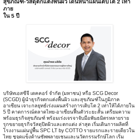
สุขภัณฑ์-วัสดุตกแต่งพื้นผิว เดินหน้าแผนเติบโต 2 เท่า
ภาย
ใน 5 ปี
บริษัทเอสซีจี เดคคอร์ จำกัด (มหาชน) หรือ SCG Decor
(SCGD) ผู้นำธุรกิจตกแต่งพื้นผิว และสุขภัณฑ์ในภูมิภาค
อาเซียน เจาะกลยุทธ์เร่งแผนสร้างการเติบโต 2 เท่าให้ได้ภายใน
5 ปี คาดการณ์ตลาดไทย-อาเซียนฟื้นตัวระยะสั้น เตรียมความ
พร้อมธุรกิจสุขภัณฑ์ พร้อมเร่งเจรจาจับมือพันธมิตรหลายราย
รุกขยายธุรกิจวัสดุปิดผิวและตกแต่ง ล่าสุด เริ่มเดินการผลิตที่
โรงงานแผ่นปูพื้น SPC LT by COTTO รายแรกและรายเดียวใน
ไทย ชูจุดแข็งด้านซัพพลายเชนและนวัตกรรมรักษ์โลก เริ่ม