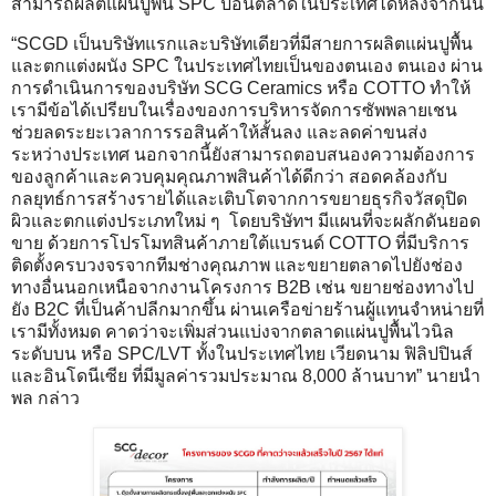
สามารถผลิตแผ่นปูพื้น SPC ป้อนตลาดในประเทศได้หลังจากนั้น
“SCGD เป็นบริษัทแรกและบริษัทเดียวที่มีสายการผลิตแผ่นปูพื้น
และตกแต่งผนัง SPC ในประเทศไทยเป็นของตนเอง ตนเอง ผ่าน
การดำเนินการของบริษัท SCG Ceramics หรือ COTTO ทำให้
เรามีข้อได้เปรียบในเรื่องของการบริหารจัดการซัพพลายเชน
ช่วยลดระยะเวลาการรอสินค้าให้สั้นลง และลดค่าขนส่ง
ระหว่างประเทศ นอกจากนี้ยังสามารถตอบสนองความต้องการ
ของลูกค้าและควบคุมคุณภาพสินค้าได้ดีกว่า สอดคล้องกับ
กลยุทธ์การสร้างรายได้และเติบโตจากการขยายธุรกิจวัสดุปิด
ผิวและตกแต่งประเภทใหม่ ๆ โดยบริษัทฯ มีแผนที่จะผลักดันยอด
ขาย ด้วยการโปรโมทสินค้าภายใต้แบรนด์ COTTO ที่มีบริการ
ติดตั้งครบวงจรจากทีมช่างคุณภาพ และขยายตลาดไปยังช่อง
ทางอื่นนอกเหนือจากงานโครงการ B2B เช่น ขยายช่องทางไป
ยัง B2C ที่เป็นค้าปลีกมากขึ้น ผ่านเครือข่ายร้านผู้แทนจำหน่ายที่
เรามีทั้งหมด คาดว่าจะเพิ่มส่วนแบ่งจากตลาดแผ่นปูพื้นไวนิล
ระดับบน หรือ SPC/LVT ทั้งในประเทศไทย เวียดนาม ฟิลิปปินส์
และอินโดนีเซีย ที่มีมูลค่ารวมประมาณ 8,000 ล้านบาท” นายนำ
พล กล่าว