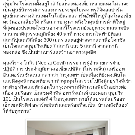
สุขุมวิท โรงแรมตั้งอยู่ใกล้กับแหล่งท่องเที่ยวหลายแห่ง ไม่ว่าจะ
เป็น ศูนย์นิทรรศการและการประชุมไบเทค ทรูดิจิตอลปาร์ค
ศูนย์กลางทางด้านเทคโนโลยีและสตาร์ทอัพที่ใหญ่ที่สุดในเอเชีย
ตะวันออกเฉียงใต้ หรือเมกาบางนา หนึ่งในศูนย์การค้าที่ใหญ่
ที่สุดของประเทศไทย นอกจากนี้โรงแรมยังอยู่ห่างจากสนามบิน
นานาชาติสุวรรณภูมิเพียง 40 นาที ห่างจากรถไฟฟ้าบีทีเอส
สถานีปุณณวิถีเพียง 300 เมตร และอยู่ห่างจากสถานีอโศกซึ่ง
เป็นใจกลางสุขุมวิทเพียง 7 สถานี และ 5 สถานี จากสถานี
ทองหล่อ ซึ่งเป็นย่านบาร์และร้านอาหารสุดฮิต
คุณนีราจ โกวิว (Neeraj Govil) กรรมการผู้อำนวยการฝ่าย
ปฎิบัติการ ประจำภูมิภาคเอเชียแปซิฟิก (ไม่รวมจีน) แมริออท
อินเตอร์เนชั่นแนล กล่าวว่า “กรุงเทพฯ เป็นเมืองที่ยังคงเติบโต
และดึงดูดนักท่องเที่ยวจากทั่วทุกมุมโลก รวมไปถึงนักธุรกิจที่เข้า
มาทำธุรกิจและพักผ่อนในกรุงเทพฯ ก็มีจำนวนเพิ่มขึ้นอย่างต่อ
เนื่อง แมริออท เอ็กเซคคิวทิฟ อพาร์ทเม้นท์ แบงคอก สุขุมวิท
101 เป็นโรงแรมแห่งที่ 4 ในกรุงเทพฯ ภายใต้แบรนด์แมริออท
เอ็กเซคคิวทิฟ อพาร์ทเม้นท์ และพร้อมที่จะเป็น ‘บ้านหลังที่สอง’
ให้กับทุกท่าน”