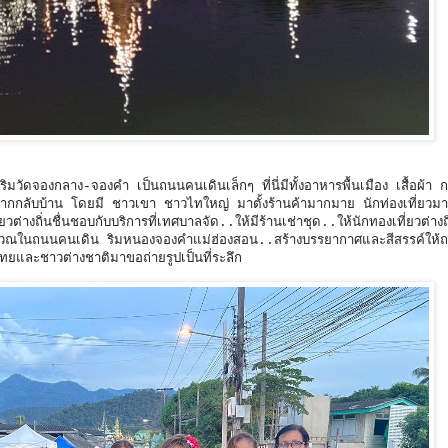
่งริมวัดจองกลาง-จองคำ เป็นถนนคนเดินเล็กๆ ที่นี่มีทั้งอาหารพื้นเมือง เสื้อผ้า ก
องฝากกลับบ้าน โดยมี ชาวเขา ชาวไทใหญ่ มาตั้งร้านค้ามากมาย นักท่องเที่ยวมา
่างถิ่นชื่นชอบกับบริการที่เทศบาลจัด..ให้มีร้านเช่าชุด..ให้นักทองเที่ยวต่างถ
บริเวณในถนนคนเดิน ริมหนองจองคำแม่ฮ่องสอน..สร้างบรรยากาศและสีสรรค์ให
วไทยและชาวต่างชาติมาขอถ่ายรูปเป็นที่ระลึก