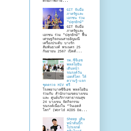
ศักยภาพภาย...
GIT จับมือ
ภาครัฐและ
เอกชน ร่วม
"ปลุกยักษ์"
GIT จับมือ
ภาครัฐและ
เอกชน ร่วม "ปลุกยักษ์" ฟื้น
เศรษฐกิจถนนสายอัญมณี
เครื่องประดับ บางรัก
สัมพันธวงศ์ พระนคร 25
กันยายน 2567 เปิดตั...
รพ.ซีจีเอช
พหลโยธิน
เดินหน้า
รณรงค์วัน
เอดส์โลก ให้
ความรู้–แจก
ชุดตรวจ HIV ฟรี
โรงพยาบาลซีจีเอช พหลโยธิน
ร่วมกับ สำนักงานเขตบางเขน
และ ศูนย์บริการสาธารณสุข
24 บางเขน จัดกิจกรรม
รณรงค์เนื่องใน “วันเอดส์
โลก” (World AIDS Da...
Sheep เดิน
หน้าดันบิ๊ก
โปรเจกต์