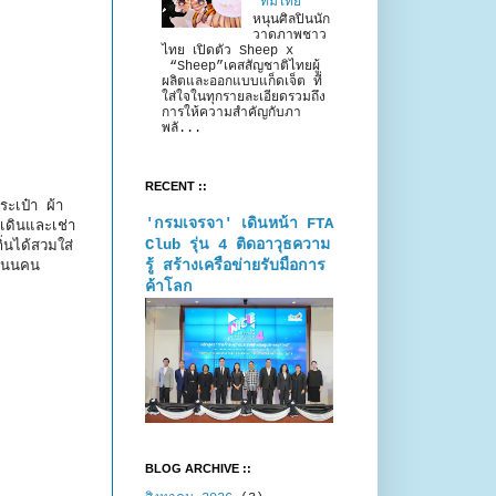
“ทีมไทย”
หนุนศิลปินนัก
วาดภาพชาว
ไทย เปิดตัว Sheep x
“Sheep”เคสสัญชาติไทยผู้
ผลิตและออกแบบแก็ดเจ็ต ที่
ใส่ใจในทุกรายละเอียดรวมถึง
การให้ความสำคัญกับภา
พลั...
RECENT ::
ระเป๋า ผ้า
'กรมเจรจา' เดินหน้า FTA
เดินและเช่า
Club รุ่น 4 ติดอาวุธความ
ิ่นได้สวมใส่
รู้ สร้างเครือข่ายรับมือการ
้ถนนคน
ค้าโลก
BLOG ARCHIVE ::