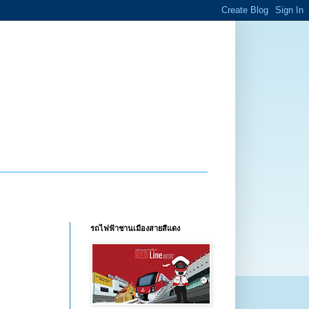
รถไฟฟ้าชานเมืองสายสีแดง