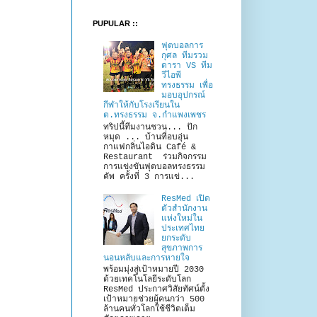
PUPULAR ::
ฟุตบอลการ
กุศล ทีมรวม
ดารา VS ทีม
วีไอพี
ทรงธรรม เพื่อ
มอบอุปกรณ์
กีฬาให้กับโรงเรียนใน
ต.ทรงธรรม จ.กำแพงเพชร
ทริปนี้ทีมงานชวน... ปัก
หมุด ... บ้านที่อบอุ่น
กาแฟกลิ่นไอดิน Café &
Restaurant ร่วมกิจกรรม
การแข่งขันฟุตบอลทรงธรรม
คัพ ครั้งที่ 3 การแข่...
ResMed เปิด
ตัวสำนักงาน
แห่งใหม่ใน
ประเทศไทย
ยกระดับ
สุขภาพการ
นอนหลับและการหายใจ
พร้อมมุ่งสู่เป้าหมายปี 2030
ด้วยเทคโนโลยีระดับโลก
ResMed ประกาศวิสัยทัศน์ตั้ง
เป้าหมายช่วยผู้คนกว่า 500
ล้านคนทั่วโลกใช้ชีวิตเต็ม