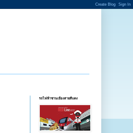
รถไฟฟ้าชานเมืองสายสีแดง