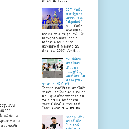
ศักยภาพภาย...
GIT จับมือ
ภาครัฐและ
เอกชน ร่วม
"ปลุกยักษ์"
GIT จับมือ
ภาครัฐและ
เอกชน ร่วม "ปลุกยักษ์" ฟื้น
เศรษฐกิจถนนสายอัญมณี
เครื่องประดับ บางรัก
สัมพันธวงศ์ พระนคร 25
กันยายน 2567 เปิดตั...
รพ.ซีจีเอช
พหลโยธิน
เดินหน้า
รณรงค์วัน
เอดส์โลก ให้
ความรู้–แจก
ชุดตรวจ HIV ฟรี
โรงพยาบาลซีจีเอช พหลโยธิน
ร่วมกับ สำนักงานเขตบางเขน
และ ศูนย์บริการสาธารณสุข
24 บางเขน จัดกิจกรรม
รณรงค์เนื่องใน “วันเอดส์
องรูปแบบ
โลก” (World AIDS Da...
ัพยากร
มือนมีสถาน
Sheep เดิน
ธ์คุณภาพตาม
หน้าดันบิ๊ก
โปรเจกต์
 และรองรับ