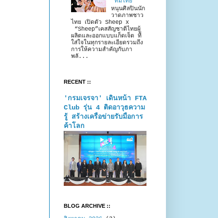
“ทีมไทย”
หนุนศิลปินนัก
วาดภาพชาว
ไทย เปิดตัว Sheep x
“Sheep”เคสสัญชาติไทยผู้
ผลิตและออกแบบแก็ดเจ็ต ที่
ใส่ใจในทุกรายละเอียดรวมถึง
การให้ความสำคัญกับภา
พลั...
RECENT ::
'กรมเจรจา' เดินหน้า FTA
Club รุ่น 4 ติดอาวุธความ
รู้ สร้างเครือข่ายรับมือการ
ค้าโลก
BLOG ARCHIVE ::