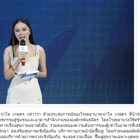
ปาโล เกษตร กล่าวว่า ด้วยประสบการณ์ของโรงพยาบาลเปาโล เกษตร ที่นำร่
คลินิกเวชกรรมสู่ชุมชนและอาคารสำนักงานขององค์กรพันธมิตร โดยโรงพยาบาลใช้ทร
เรื่องสุขภาพอย่างยั่งยืน ร่วมตอบสนองความต้องการของผู้เช่าในอาคารที่เส
รักษา ส่งเสริมสุขภาพเชิงป้องกัน บริการกายภาพบำบัดฟื้นฟู โดยกำหนดผลลัพ
ิการด้วยการตรวจเชิงป้องกัน ชะลอความเสื่อม ฟื้นฟูสุขภาพเฉพาะบุคคล