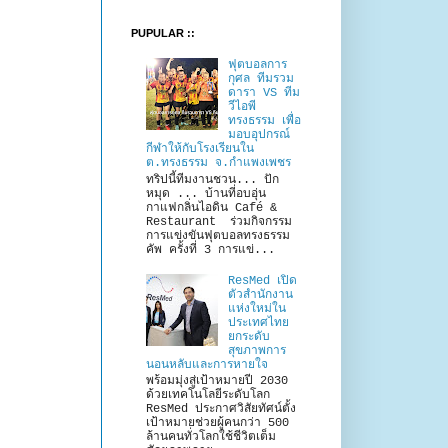
PUPULAR ::
ฟุตบอลการ
กุศล ทีมรวม
ดารา VS ทีม
วีไอพี
ทรงธรรม เพื่อ
มอบอุปกรณ์
กีฬาให้กับโรงเรียนใน
ต.ทรงธรรม จ.กำแพงเพชร
ทริปนี้ทีมงานชวน... ปัก
หมุด ... บ้านที่อบอุ่น
กาแฟกลิ่นไอดิน Café &
Restaurant ร่วมกิจกรรม
การแข่งขันฟุตบอลทรงธรรม
คัพ ครั้งที่ 3 การแข่...
ResMed เปิด
ตัวสำนักงาน
แห่งใหม่ใน
ประเทศไทย
ยกระดับ
สุขภาพการ
นอนหลับและการหายใจ
พร้อมมุ่งสู่เป้าหมายปี 2030
ด้วยเทคโนโลยีระดับโลก
ResMed ประกาศวิสัยทัศน์ตั้ง
เป้าหมายช่วยผู้คนกว่า 500
ล้านคนทั่วโลกใช้ชีวิตเต็ม