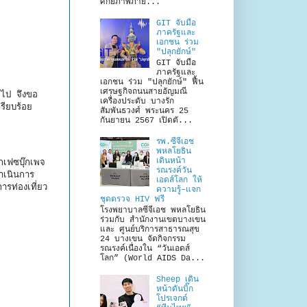
ศักยภาพภาย...
GIT จับมือ
ภาครัฐและ
เอกชน ร่วม
"ปลุกยักษ์"
GIT จับมือ
ภาครัฐและ
เอกชน ร่วม "ปลุกยักษ์" ฟื้น
เศรษฐกิจถนนสายอัญมณี
อไป จึงขอ
เครื่องประดับ บางรัก
รียบร้อย
สัมพันธวงศ์ พระนคร 25
กันยายน 2567 เปิดตั...
รพ.ซีจีเอช
พหลโยธิน
เดินหน้า
กเฟซบุ๊กเพจ
รณรงค์วัน
ดำเนินการ
เอดส์โลก ให้
ารท่องเที่ยว
ความรู้–แจก
ชุดตรวจ HIV ฟรี
โรงพยาบาลซีจีเอช พหลโยธิน
ร่วมกับ สำนักงานเขตบางเขน
และ ศูนย์บริการสาธารณสุข
24 บางเขน จัดกิจกรรม
รณรงค์เนื่องใน “วันเอดส์
โลก” (World AIDS Da...
Sheep เดิน
หน้าดันบิ๊ก
โปรเจกต์