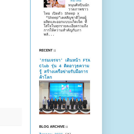
“ทีมไทย”
หนุนศิลปินนัก
วาดภาพชาว
ไทย เปิดตัว Sheep x
“Sheep”เคสสัญชาติไทยผู้
ผลิตและออกแบบแก็ดเจ็ต ที่
ใส่ใจในทุกรายละเอียดรวมถึง
การให้ความสำคัญกับภา
พลั...
RECENT ::
'กรมเจรจา' เดินหน้า FTA
Club รุ่น 4 ติดอาวุธความ
รู้ สร้างเครือข่ายรับมือการ
ค้าโลก
BLOG ARCHIVE ::