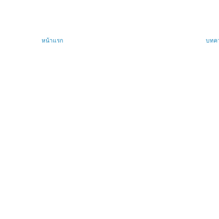
หน้าแรก
บทคว