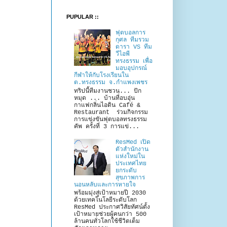
PUPULAR ::
ฟุตบอลการ
กุศล ทีมรวม
ดารา VS ทีม
วีไอพี
ทรงธรรม เพื่อ
มอบอุปกรณ์
กีฬาให้กับโรงเรียนใน
ต.ทรงธรรม จ.กำแพงเพชร
ทริปนี้ทีมงานชวน... ปัก
หมุด ... บ้านที่อบอุ่น
กาแฟกลิ่นไอดิน Café &
Restaurant ร่วมกิจกรรม
การแข่งขันฟุตบอลทรงธรรม
คัพ ครั้งที่ 3 การแข่...
ResMed เปิด
ตัวสำนักงาน
แห่งใหม่ใน
ประเทศไทย
ยกระดับ
สุขภาพการ
นอนหลับและการหายใจ
พร้อมมุ่งสู่เป้าหมายปี 2030
ด้วยเทคโนโลยีระดับโลก
ResMed ประกาศวิสัยทัศน์ตั้ง
เป้าหมายช่วยผู้คนกว่า 500
ล้านคนทั่วโลกใช้ชีวิตเต็ม