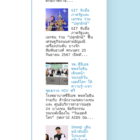
ศักยภาพภาย...
GIT จับมือ
ภาครัฐและ
เอกชน ร่วม
"ปลุกยักษ์"
GIT จับมือ
ภาครัฐและ
เอกชน ร่วม "ปลุกยักษ์" ฟื้น
เศรษฐกิจถนนสายอัญมณี
เครื่องประดับ บางรัก
สัมพันธวงศ์ พระนคร 25
กันยายน 2567 เปิดตั...
รพ.ซีจีเอช
พหลโยธิน
เดินหน้า
รณรงค์วัน
เอดส์โลก ให้
ความรู้–แจก
ชุดตรวจ HIV ฟรี
โรงพยาบาลซีจีเอช พหลโยธิน
ร่วมกับ สำนักงานเขตบางเขน
และ ศูนย์บริการสาธารณสุข
24 บางเขน จัดกิจกรรม
รณรงค์เนื่องใน “วันเอดส์
โลก” (World AIDS Da...
Sheep เดิน
หน้าดันบิ๊ก
โปรเจกต์