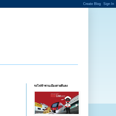
รถไฟฟ้าชานเมืองสายสีแดง