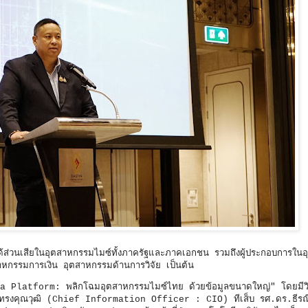
นได้ส่วนเสียในอุตสาหกรรมไมซ์ทั้งภาครัฐและภาคเอกชน รวมถึงผู้ประกอบการใน
สาหกรรมการเงิน อุตสาหกรรมด้านการวิจัย เป็นต้น
ata Platform: พลิกโฉมอุตสาหกรรมไมซ์ไทย ด้วยข้อมูลขนาดใหญ่" โดยมีว
ผู้ทรงคุณวุฒิ (Chief Information Officer : CIO) ทีเส็บ รศ.ดร.ธีรณ