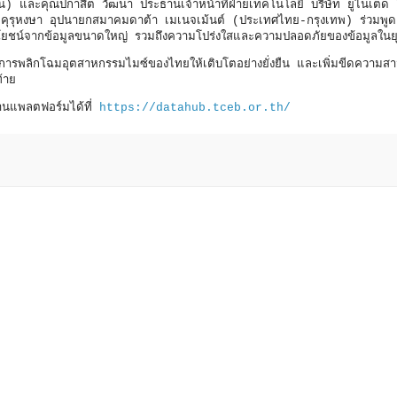
) และคุณปกาสิต วัฒนา ประธานเจ้าหน้าที่ฝ่ายเทคโนโลยี บริษัท ยูไนเต็ด 
 คุรุหงษา อุปนายกสมาคมดาต้า เมเนจเม้นต์ (ประเทศไทย-กรุงเทพ) ร่วมพูดคุ
ชน์จากข้อมูลขนาดใหญ่ รวมถึงความโปร่งใสและความปลอดภัยของข้อมูลในยุค
ารพลิกโฉมอุตสาหกรรมไมซ์ของไทยให้เติบโตอย่างยั่งยืน และเพิ่มขีดความส
้าย
งานแพลตฟอร์มได้ที่
https://datahub.tceb.or.th/