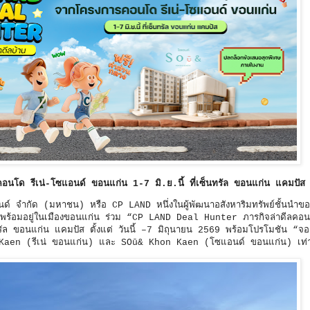
คอนโด รีเน่-โซแอนด์ ขอนแก่น 1-7 มิ.ย.นี้ ที่เซ็นทรัล ขอนแก่น แคมปัส
ด์ จำกัด (มหาชน) หรือ CP LAND หนึ่งในผู้พัฒนาอสังหาริมทรัพย์ชั้นนำข
โดพร้อมอยู่ในเมืองขอนแก่น ร่วม “CP LAND Deal Hunter ภารกิจล่าดีลค
ทรัล ขอนแก่น แคมปัส ตั้งแต่ วันนี้ –7 มิถุนายน 2569 พร้อมโปรโมชัน “จอง
Kaen (รีเน่ ขอนแก่น) และ SOū& Khon Kaen (โซแอนด์ ขอนแก่น) เท่าน