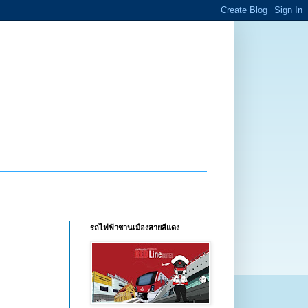
รถไฟฟ้าชานเมืองสายสีแดง