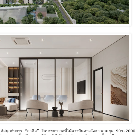
้สนุกกับการ “ล่าดีล” ในบรรยากาศที่ได้แรงบันดาลใจจากเกมยุค 90s–2000s