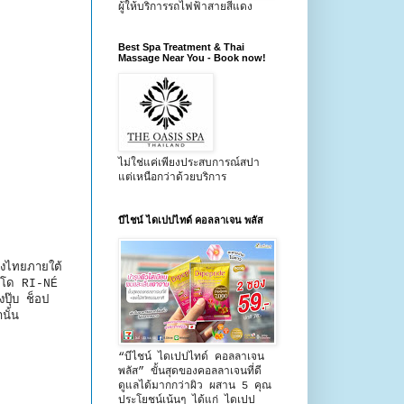
ผู้ให้บริการรถไฟฟ้าสายสีแดง
Best Spa Treatment & Thai
Massage Near You - Book now!
ไม่ใช่แค่เพียงประสบการณ์สปา
แต่เหนือกว่าด้วยบริการ
บีไชน์ ไดเปปไทด์ คอลลาเจน พลัส
องไทยภายใต้
อนโด RI-NÉ
ปุ๊บ ช็อป
ั้น
“บีไชน์ ไดเปปไทด์ คอลลาเจน
พลัส” ขั้นสุดของคอลลาเจนที่ดี
ดูแลได้มากกว่าผิว ผสาน 5 คุณ
ประโยชน์เน้นๆ ได้แก่ ไดเปป