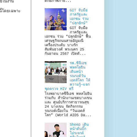
ศักยภาพภาย...
ายในงาน
GIT จับมือ
นี้โดยเฉพาะ
ภาครัฐและ
เอกชน ร่วม
"ปลุกยักษ์"
GIT จับมือ
ภาครัฐและ
เอกชน ร่วม "ปลุกยักษ์" ฟื้น
เศรษฐกิจถนนสายอัญมณี
เครื่องประดับ บางรัก
สัมพันธวงศ์ พระนคร 25
กันยายน 2567 เปิดตั...
รพ.ซีจีเอช
พหลโยธิน
เดินหน้า
รณรงค์วัน
เอดส์โลก ให้
ความรู้–แจก
ชุดตรวจ HIV ฟรี
โรงพยาบาลซีจีเอช พหลโยธิน
ร่วมกับ สำนักงานเขตบางเขน
และ ศูนย์บริการสาธารณสุข
24 บางเขน จัดกิจกรรม
รณรงค์เนื่องใน “วันเอดส์
โลก” (World AIDS Da...
Sheep เดิน
หน้าดันบิ๊ก
โปรเจกต์