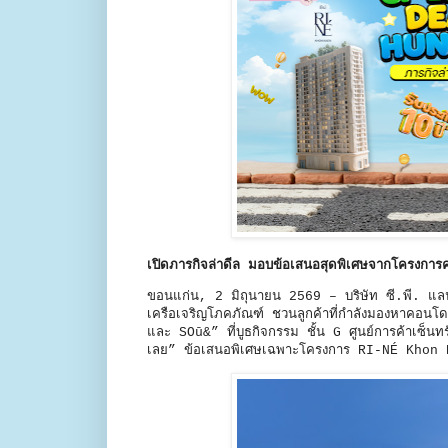
เปิดภารกิจล่าดีล มอบข้อเสนอสุดพิเศษจากโครงการ
ขอนแก่น, 2 มิถุนายน 2569 – บริษัท ซี.พี. แลน
เครือเจริญโภคภัณฑ์ ชวนลูกค้าที่กำลังมองหาคอน
และ SOū&” ที่บูธกิจกรรม ชั้น G ศูนย์การค้าเซ็น
เลย” ข้อเสนอพิเศษเฉพาะโครงการ RI-NÉ Khon 