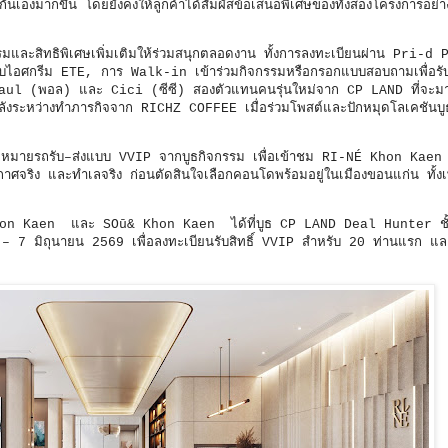
ป็นกันเองมากขึ้น โดยยังคงให้ลูกค้าได้สัมผัสข้อเสนอพิเศษของทั้งสองโครงการอย่า
รมและสิทธิพิเศษเพิ่มเติมให้ร่วมสนุกตลอดงาน ทั้งการลงทะเบียนผ่าน Pri-d
ับไอศกรีม ETE, การ Walk-in เข้าร่วมกิจกรรมหรือกรอกแบบสอบถามเพื่อร
ul (พอล) และ Cici (ซีซี) สองตัวแทนคนรุ่นใหม่จาก CP LAND ที่จะมาช
พลังระหว่างทำภารกิจจาก RICHZ COFFEE เมื่อร่วมโพสต์และปักหมุดโลเคชันบู
รถนัดหมายรถรับ–ส่งแบบ VVIP จากบูธกิจกรรม เพื่อเข้าชม RI-NÉ Khon Kae
กาศจริง และทำเลจริง ก่อนตัดสินใจเลือกคอนโดพร้อมอยู่ในเมืองขอนแก่น ทั้งเพื
NÉ Khon Kaen และ SOū& Khon Kaen ได้ที่บูธ CP LAND Deal Hunter ชั
นี้ – 7 มิถุนายน 2569 เพื่อลงทะเบียนรับสิทธิ์ VVIP สำหรับ 20 ท่านแรก แ