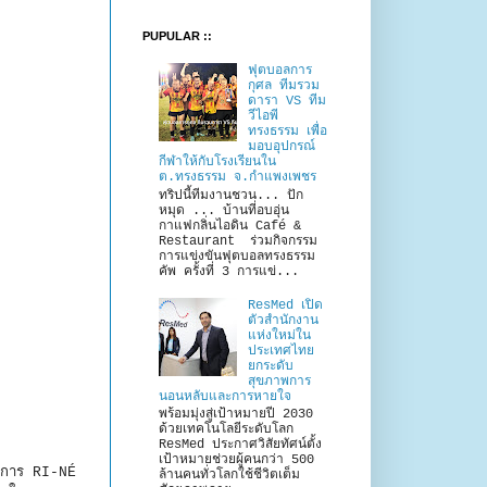
PUPULAR ::
ฟุตบอลการ
กุศล ทีมรวม
ดารา VS ทีม
วีไอพี
ทรงธรรม เพื่อ
มอบอุปกรณ์
กีฬาให้กับโรงเรียนใน
ต.ทรงธรรม จ.กำแพงเพชร
ทริปนี้ทีมงานชวน... ปัก
หมุด ... บ้านที่อบอุ่น
กาแฟกลิ่นไอดิน Café &
Restaurant ร่วมกิจกรรม
การแข่งขันฟุตบอลทรงธรรม
คัพ ครั้งที่ 3 การแข่...
ResMed เปิด
ตัวสำนักงาน
แห่งใหม่ใน
ประเทศไทย
ยกระดับ
สุขภาพการ
นอนหลับและการหายใจ
พร้อมมุ่งสู่เป้าหมายปี 2030
ด้วยเทคโนโลยีระดับโลก
ResMed ประกาศวิสัยทัศน์ตั้ง
เป้าหมายช่วยผู้คนกว่า 500
รงการ RI-NÉ
ล้านคนทั่วโลกใช้ชีวิตเต็ม