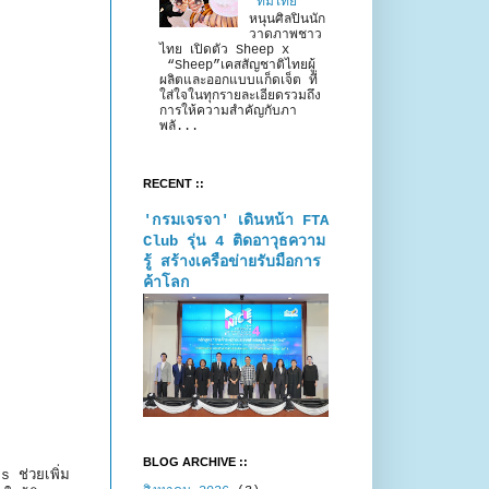
“ทีมไทย”
หนุนศิลปินนัก
วาดภาพชาว
ไทย เปิดตัว Sheep x
“Sheep”เคสสัญชาติไทยผู้
ผลิตและออกแบบแก็ดเจ็ต ที่
ใส่ใจในทุกรายละเอียดรวมถึง
การให้ความสำคัญกับภา
พลั...
RECENT ::
'กรมเจรจา' เดินหน้า FTA
Club รุ่น 4 ติดอาวุธความ
รู้ สร้างเครือข่ายรับมือการ
ค้าโลก
BLOG ARCHIVE ::
 ช่วยเพิ่ม