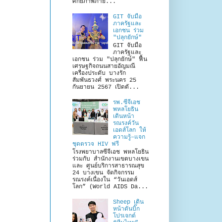
ศักยภาพภาย...
GIT จับมือ
ภาครัฐและ
เอกชน ร่วม
"ปลุกยักษ์"
GIT จับมือ
ภาครัฐและ
เอกชน ร่วม "ปลุกยักษ์" ฟื้น
เศรษฐกิจถนนสายอัญมณี
เครื่องประดับ บางรัก
สัมพันธวงศ์ พระนคร 25
กันยายน 2567 เปิดตั...
รพ.ซีจีเอช
พหลโยธิน
เดินหน้า
รณรงค์วัน
เอดส์โลก ให้
ความรู้–แจก
ชุดตรวจ HIV ฟรี
โรงพยาบาลซีจีเอช พหลโยธิน
ร่วมกับ สำนักงานเขตบางเขน
และ ศูนย์บริการสาธารณสุข
24 บางเขน จัดกิจกรรม
รณรงค์เนื่องใน “วันเอดส์
โลก” (World AIDS Da...
Sheep เดิน
หน้าดันบิ๊ก
โปรเจกต์