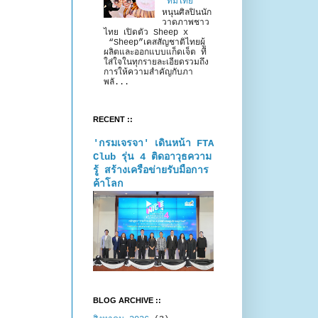
“ทีมไทย”
หนุนศิลปินนัก
วาดภาพชาว
ไทย เปิดตัว Sheep x
“Sheep”เคสสัญชาติไทยผู้
ผลิตและออกแบบแก็ดเจ็ต ที่
ใส่ใจในทุกรายละเอียดรวมถึง
การให้ความสำคัญกับภา
พลั...
RECENT ::
'กรมเจรจา' เดินหน้า FTA
Club รุ่น 4 ติดอาวุธความ
รู้ สร้างเครือข่ายรับมือการ
ค้าโลก
BLOG ARCHIVE ::