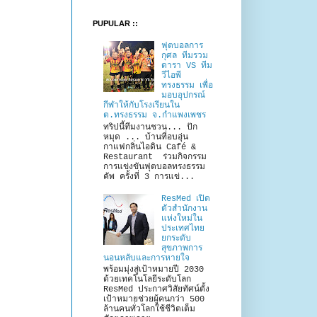
PUPULAR ::
ฟุตบอลการ
กุศล ทีมรวม
ดารา VS ทีม
วีไอพี
ทรงธรรม เพื่อ
มอบอุปกรณ์
กีฬาให้กับโรงเรียนใน
ต.ทรงธรรม จ.กำแพงเพชร
ทริปนี้ทีมงานชวน... ปัก
หมุด ... บ้านที่อบอุ่น
กาแฟกลิ่นไอดิน Café &
Restaurant ร่วมกิจกรรม
การแข่งขันฟุตบอลทรงธรรม
คัพ ครั้งที่ 3 การแข่...
ResMed เปิด
ตัวสำนักงาน
แห่งใหม่ใน
ประเทศไทย
ยกระดับ
สุขภาพการ
นอนหลับและการหายใจ
พร้อมมุ่งสู่เป้าหมายปี 2030
ด้วยเทคโนโลยีระดับโลก
ResMed ประกาศวิสัยทัศน์ตั้ง
เป้าหมายช่วยผู้คนกว่า 500
ล้านคนทั่วโลกใช้ชีวิตเต็ม