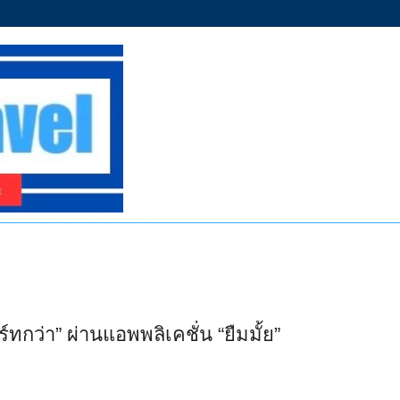
ร์ทกว่า” ผ่านแอพพลิเคชั่น “ยืมมั้ย”