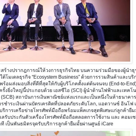
่งและสร้างปรากฎการณ์ให้วงการธุรกิจไทย บนความร่วมมือของผู้นำธุ
ต้โมเดลธุรกิจ “Ecosystem Business” ด้วยการรวมสินค้าและบริก
่พร้อมส่งมอบสิ่งที่ดีที่สุดให้กับผู้บริโภคตั้งแต่ต้นจนจบ (End-to-En
้งยิ่งใหญ่นี้ประกอบด้วย เอสซีไอ (SCI) ผู้นำด้านไฟฟ้าและเทคโน
์ (SCB) สถาบันการเงินพาณิชย์แห่งแรกและเป็นหนึ่งในห้าธนาคารท
ารชำระเงินผ่านบัตรเครดิตที่ปลอดภัยระดับโลก, แอดวานซ์ อินโฟ เ
ให้บริการเครือข่ายโทรศัพท์มือถือพร้อมแพ็คเกจสุดพิเศษแก่ลูกค้ายืมมั
ดูแลรับประกันตัวเครื่องโทรศัพท์มือถือตลอดการใช้งาน และ คอมเซ
ที เป็นพันธมิตรจุดรับบริการลูกค้ายืมมั้ยผ่านศูนย์ iCare