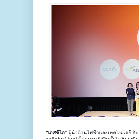
“เอสซีไอ”
ผู้นำด้านไฟฟ้าและเทคโนโลยี จับม