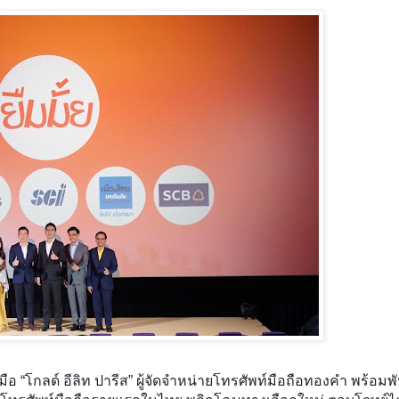
ือ “โกลด์ อีลิท ปารีส” ผู้จัดจำหน่ายโทรศัพท์มือถือทองคำ พร้อมพ