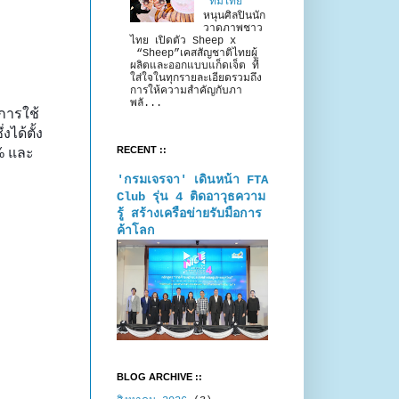
“ทีมไทย”
หนุนศิลปินนัก
วาดภาพชาว
ไทย เปิดตัว Sheep x
“Sheep”เคสสัญชาติไทยผู้
ผลิตและออกแบบแก็ดเจ็ต ที่
ใส่ใจในทุกรายละเอียดรวมถึง
การให้ความสำคัญกับภา
พลั...
งการใช้
ได้ตั้ง
RECENT ::
0% และ
'กรมเจรจา' เดินหน้า FTA
Club รุ่น 4 ติดอาวุธความ
รู้ สร้างเครือข่ายรับมือการ
ค้าโลก
BLOG ARCHIVE ::