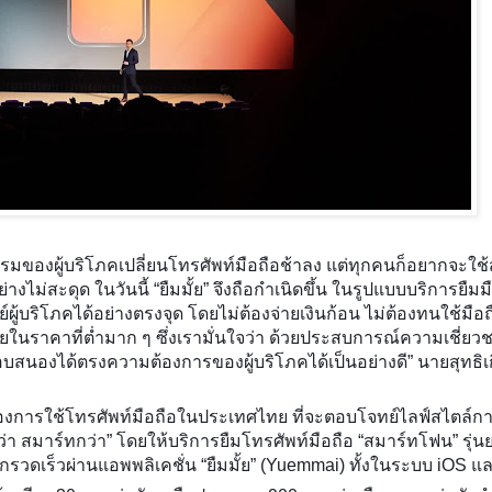
รรมของผู้บริโภคเปลี่ยนโทรศัพท์มือถือช้าลง แต่ทุกคนก็อยากจะใช
งไม่สะดุด ในวันนี้ “ยืมมั้ย” จึงถือกำเนิดขึ้น ในรูปแบบบริการยืมมื
ริโภคได้อย่างตรงจุด โดยไม่ต้องจ่ายเงินก้อน ไม่ต้องทนใช้มือถื
ในราคาที่ต่ำมาก ๆ ซึ่งเรามั่นใจว่า ด้วยประสบการณ์ความเชี่ย
อบสนองได้ตรงความต้องการของผู้บริโภคได้เป็นอย่างดี” นายสุทธิเก
ของการใช้โทรศัพท์มือถือในประเทศไทย ที่จะตอบโจทย์ไลฟ์สไตล์กา
กว่า สมาร์ทกว่า” โดยให้บริการยืมโทรศัพท์มือถือ “สมาร์ทโฟน” รุ่
วกรวดเร็วผ่านแอพพลิเคชั่น “ยืมมั้ย” (Yuemmai) ทั้งในระบบ iOS แ