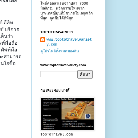
ลฟ์สไตล์
ไทด์คอลลาเจนจากปลา 7000
มิลลิกรัม นวัตกรรมใหม่จาก
ประเทศญี่ปุ่นที่มีขนาดโมเลกุลเล็ก
ที่สุด ดูดซึมได้ดีที่สุด
์ อีลิท
ย” บริการ
TOPTOTRAVARIETY
ห็นว่า
www.toptotravelvariet
ท์มือถือ
y.com
ศัพท์มือ
ดูโปรไฟล์ทั้งหมดของฉัน
ือจะสามารถ
ินใจซื้อ
www.toptotravelvariety.com
กิน เที่ยว ช้อป ปาร์ตี้
TopToTravel.com