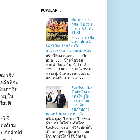
PUPULAR ::
ฟุตบอลการ
กุศล ทีมรวม
ดารา VS ทีม
วีไอพี
ทรงธรรม เพื่อ
มอบอุปกรณ์
กีฬาให้กับโรงเรียนใน
ต.ทรงธรรม จ.กำแพงเพชร
ทริปนี้ทีมงานชวน... ปัก
หมุด ... บ้านที่อบอุ่น
กาแฟกลิ่นไอดิน Café &
Restaurant ร่วมกิจกรรม
การแข่งขันฟุตบอลทรงธรรม
้สมาร์ท
คัพ ครั้งที่ 3 การแข่...
อถือที่จะ
ResMed เปิด
อเก่าอีก
ตัวสำนักงาน
วชาญใน
แห่งใหม่ใน
ประเทศไทย
ียรติ
ยกระดับ
สุขภาพการ
นอนหลับและการหายใจ
รใช้
พร้อมมุ่งสู่เป้าหมายปี 2030
ด้วยเทคโนโลยีระดับโลก
นยอดนิยม
ResMed ประกาศวิสัยทัศน์ตั้ง
ละ Android
เป้าหมายช่วยผู้คนกว่า 500
ล้านคนทั่วโลกใช้ชีวิตเต็ม