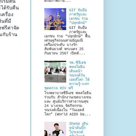
เริ่มต้น
ศักยภาพภาย...
ได้รับคืน
GIT จับมือ
เครื่อง
ภาครัฐและ
เอกชน ร่วม
ที่มี
"ปลุกยักษ์"
ฟรีค่าจัด
GIT จับมือ
ภาครัฐและ
มกับร้าน
เอกชน ร่วม "ปลุกยักษ์" ฟื้น
เศรษฐกิจถนนสายอัญมณี
เครื่องประดับ บางรัก
สัมพันธวงศ์ พระนคร 25
กันยายน 2567 เปิดตั...
รพ.ซีจีเอช
พหลโยธิน
เดินหน้า
รณรงค์วัน
เอดส์โลก ให้
ความรู้–แจก
ชุดตรวจ HIV ฟรี
โรงพยาบาลซีจีเอช พหลโยธิน
ร่วมกับ สำนักงานเขตบางเขน
และ ศูนย์บริการสาธารณสุข
24 บางเขน จัดกิจกรรม
รณรงค์เนื่องใน “วันเอดส์
โลก” (World AIDS Da...
Sheep เดิน
หน้าดันบิ๊ก
โปรเจกต์