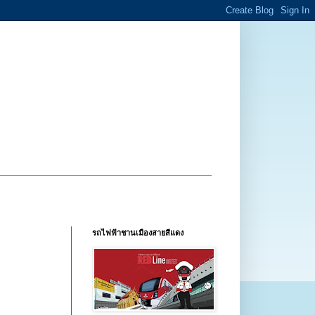
รถไฟฟ้าชานเมืองสายสีแดง