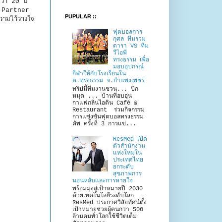
ว่า 20 ปี
l Partner
PUPULAR ::
ามไว้วางใจ
ฟุตบอลการ
กุศล ทีมรวม
ดารา VS ทีม
วีไอพี
ทรงธรรม เพื่อ
มอบอุปกรณ์
กีฬาให้กับโรงเรียนใน
ต.ทรงธรรม จ.กำแพงเพชร
ทริปนี้ทีมงานชวน... ปัก
หมุด ... บ้านที่อบอุ่น
กาแฟกลิ่นไอดิน Café &
Restaurant ร่วมกิจกรรม
การแข่งขันฟุตบอลทรงธรรม
คัพ ครั้งที่ 3 การแข่...
ResMed เปิด
ตัวสำนักงาน
แห่งใหม่ใน
ประเทศไทย
ยกระดับ
สุขภาพการ
นอนหลับและการหายใจ
พร้อมมุ่งสู่เป้าหมายปี 2030
ด้วยเทคโนโลยีระดับโลก
ResMed ประกาศวิสัยทัศน์ตั้ง
เป้าหมายช่วยผู้คนกว่า 500
ล้านคนทั่วโลกใช้ชีวิตเต็ม