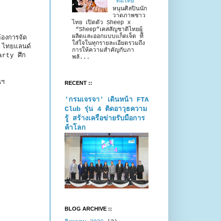
“ทีมไทย”
หนุนศิลปินนัก
วาดภาพชาว
ไทย เปิดตัว Sheep x
“Sheep”เคสสัญชาติไทยผู้
ผลิตและออกแบบแก็ดเจ็ต ที่
ต้องการจัด
ใส่ใจในทุกรายละเอียดรวมถึง
ก ไทยแลนด์
การให้ความสำคัญกับภา
arty ศึก
พลั...
นฯ
RECENT ::
'กรมเจรจา' เดินหน้า FTA
Club รุ่น 4 ติดอาวุธความ
รู้ สร้างเครือข่ายรับมือการ
ค้าโลก
BLOG ARCHIVE ::