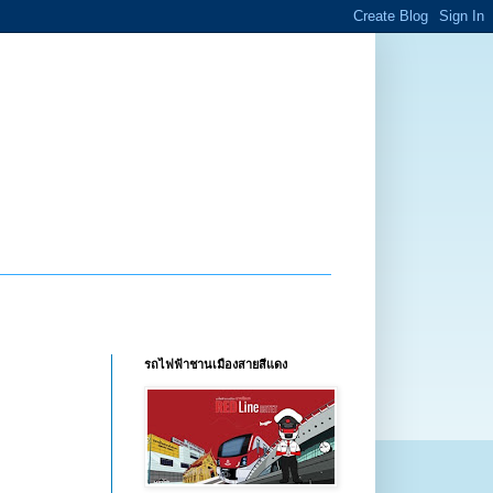
รถไฟฟ้าชานเมืองสายสีแดง