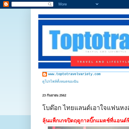
www.toptotravelvariety.com
ดูโปรไฟล์ทั้งหมดของฉัน
23 กันยายน 2562
โบด๊อก ไทยแลนด์เอาใจแฟนหงส์แ
ลุ้นแพ็กเกจปิดฤดูกาลบิ๊กแมตช์ที่แอนด์ฟ