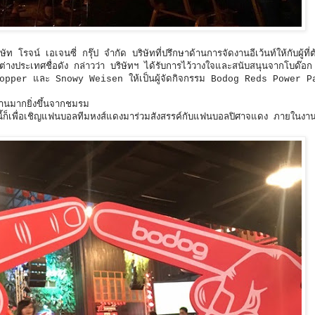
 โรจน์ เอเจนซี่ กรุ๊ป จำกัด บริษัทที่ปรึกษาด้านการจัดงานอีเว้นท์ให้กับผู้ที่
ต่างประเทศชื่อดัง กล่าวว่า บริษัทฯ ได้รับการไว้วางใจและสนับสนุนจากโบด๊อ
ับ Kopper และ Snowy Weisen ให้เป็นผู้จัดกิจกรรม Bodog Reds Power P
นมากยิ่งขึ้นจากชมรม
งนี้ก็เพื่อเชิญแฟนบอลทีมหงส์แดงมาร่วมสังสรรค์กับแฟนบอลปิศาจแดง ภายในงา