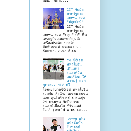
ศักยภาพภาย...
GIT จับมือ
ภาครัฐและ
เอกชน ร่วม
"ปลุกยักษ์"
GIT จับมือ
ภาครัฐและ
เอกชน ร่วม "ปลุกยักษ์" ฟื้น
เศรษฐกิจถนนสายอัญมณี
เครื่องประดับ บางรัก
สัมพันธวงศ์ พระนคร 25
กันยายน 2567 เปิดตั...
รพ.ซีจีเอช
พหลโยธิน
เดินหน้า
รณรงค์วัน
เอดส์โลก ให้
ความรู้–แจก
ชุดตรวจ HIV ฟรี
โรงพยาบาลซีจีเอช พหลโยธิน
ร่วมกับ สำนักงานเขตบางเขน
และ ศูนย์บริการสาธารณสุข
24 บางเขน จัดกิจกรรม
รณรงค์เนื่องใน “วันเอดส์
โลก” (World AIDS Da...
Sheep เดิน
หน้าดันบิ๊ก
โปรเจกต์