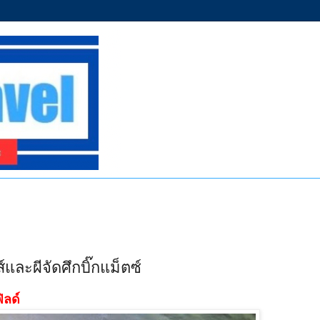
ละผีจัดศึกบิ๊กแม็ตซ์
ิลด์