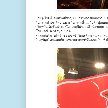
นายรุ่งโรจน์ ธนทรัพย์ชาญชัย กรรมการผู้จัดการ บริษัท
กิจกรรมต่างๆ โดยเฉพาะกิจกรรมที่ร่วมกับทีมฟุตบอล
บริษัทบันเทิงชั้นนำของโลกเกมกีฬาออนไลน์ร่วมก
บิ๊กแมตช์ ลิเวอร์พูล บุกรัง
สแตมฟอร์ด บริดจ์ ของเชลซี โดยเพิ่มความสนุกสนา
ลิเวอร์พูลไทยแลนด์และชมรมเรดอาร์มี่แฟนคลับ ทั้