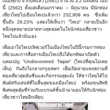
เนื่องทุกปี จากปีที่แล้ว
(2561)
จำนวน
3.2
แสนคน ในปี
นี้ (
2562)
ตั้งแต่เดือนมกราคม
–
มิถุนายน มีนักท่อง
เที่ยวไทยไปเยือนไทเปแล้วกว่า
232,909
คน ซึ่งเพิ่ม
ขึ้นถึง
29.
23
%
แสดงให้เห็นว่า “ไทเป” กลายเป็นอีก
หนึ่งจุดหมายปลายทางสุดฮอตในใจนักท่องเที่ยวชาว
ไทยไปแล้วนั่นเอง
เพื่อเอาใจไทเปเลิฟเวอร์ในเมืองไทยในปีนี้กรมการท่อง
เที่ยวและการสื่อสารเมืองไทเปจึงได้ยกทัพมาเปิดตัว
แคมเปญ “
Undiscovered Taipei
”
(
ไทเปที่คุณไม่เคย
เห็น
)
กันถึงใจกลางกรุงเทพฯ เพื่อเปิดลายแทงสถานที่
ท่องเที่ยวสุดอันซีนและกิจกรรมสุดเจ๋ง ให้
ชาวไทยได้ไป
สัมผัสกับเสน่ห์ที่ไม่สิ้นสุดของเมืองไทเป พร้อมขนสิทธิ
พิเศษสุดคุ้มที่ร่วมกับแบรนด์ชั้นนำมามอบให้กับนักท่อง
เที่ยวชาวไทยอีกเพียบ