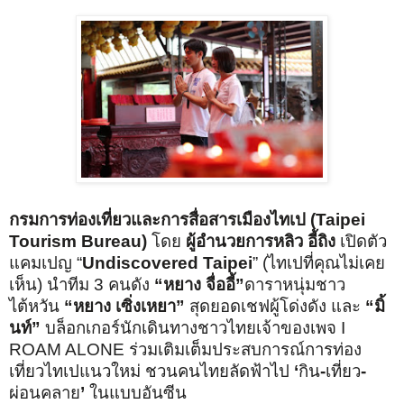
กรมการท่องเที่ยวและการสื่อสารเมืองไทเป (
Taipei
Tourism Bureau
)
โดย
ผู้อำนวยการหลิว อี้ถิง
เปิดตัว
แคมเปญ
“
Undiscovered Taipei
”
(
ไทเปที่คุณไม่เคย
เห็น
)
นำทีม
3
คนดัง
“หยาง จื่ออี้”
ดาราหนุ่มชาว
ไต้หวัน
“หยาง เซิ่งเหยา”
สุดยอดเชฟผู้โด่งดัง และ
“มิ้
นท์”
บล็อกเกอร์
นักเดินทาง
ชาวไทย
เจ้าของ
เพจ
I
ROAM ALONE
ร่วม
เติมเต็มประสบการณ์การท่อง
เที่ยวไทเปแนวใหม่ ชวนคนไทยลัดฟ้าไป
‘
กิน
-
เที่ยว
-
ผ่อนคลาย
’
ในแบบอันซีน