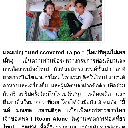
แคมเปญ “
Undiscovered Taipei
”
(
ไทเปที่คุณไม่เคย
เห็น
)
เป็นความร่วมมือระหว่าง
กรมการท่องเที่ยวและ
การสื่อสารเมืองไทเป กับพันธมิตรแบรนด์ชั้นนำ อาทิ
สายการบินไชน่าแอร์ไลน์ โรงแรมบูติคในไทเป แบรนด์
อาหารและเครื่องดื่ม และผู้ผลิตของฝากชื่อดัง เพื่อร่วม
กันสร้างทริปครั้งใหม่ในไทเปให้สนุก เพลิดเพลิด และ
ตื่นตาตื่นใจมากกว่าที่เคย โดยได้จับมือกับ
3
คนดัง “
มิ้
นท์
มณฑล กสานติกุล
แบ็กแพ็คเกอร์สาวชาวไทย
เจ้าของเพจ
I Roam Alone
ในฐานะ
ทูตการท่องเที่ยว
ไทเป
“หยาง จื่ออี้”
ดาราหนุ่มและนักเดินทางสุดฮอต