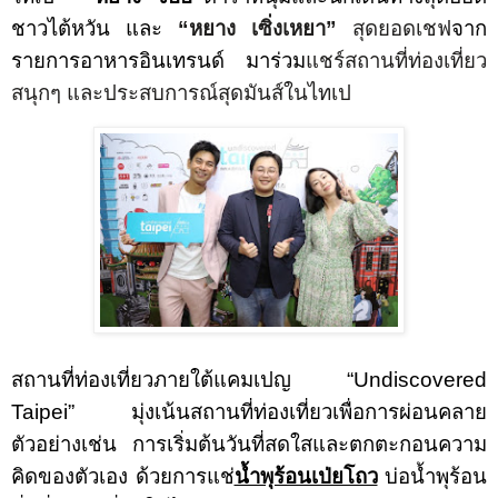
ชาวไต้หวัน และ
“หยาง เซิ่งเหยา”
สุดยอดเชฟ
จาก
รายการอาหารอินเทรนด์ มาร่วม
แชร์สถานที่ท่องเที่ยว
สนุกๆ และประสบการณ์สุดมันส์ในไทเป
สถานที่ท่องเที่ยวภายใต้
แคมเปญ “
Undiscovered
Taipei
”
มุ่งเน้นสถานที่ท่องเที่ยวเพื่อการผ่อนคลาย
ตัวอย่างเช่น การเริ่มต้นวันที่สดใสและตกตะกอนความ
คิดของตัวเอง ด้วยการแช่
น้ำพุร้อนเป่ยโถว
บ่อน้ำพุร้อน