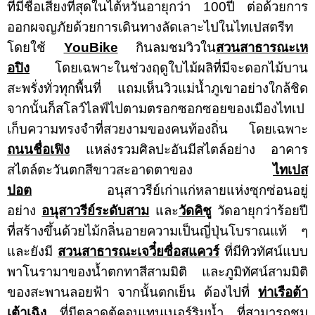
ที่มีชื่อเสียงที่สุดในไต้หวันอายุกว่า
100
ปี ต่อด้วยการ
ออกผจญภัยด้วยการเดินทางลัดเลาะไปในไทเปสตรีท
โดยใช้
YouBike
กินลมชมวิวใน
สวนสาธารณะเห
อปิง
โดยเฉพาะในช่วงฤดูใบไม้ผลิที่มีจะดอกไม้บาน
สะพรั่งทั่วทุกพื้นที่ แถมเห็นวิวแม่น้ำภูเขาอย่างใกล้ชิด
จากนั้นก็สโลว์ไลฟ์ไปตามตรอกซอกซอยของเมืองไทเป
เก็บความทรงจำที่สวยงามของคนท้องถิ่น โดยเฉพาะ
ถนนชื่อเฟิง
แหล่งรวมศิลปะอันมีสไตล์อย่าง อาคาร
สไตล์ตะวันตกสีขาวสะอาดตาของ
ไทเปส
ปอต
อนุสาวรีย์เก่าแก่หลายแห่งซุกซ่อนอยู่
อย่าง
อนุสาวรีย์ระดับสาม
และ
วัดคิชู
วัดอายุกว่าร้อยปี
ที่สร้างขึ้นด้วยไม้กลิ่นอายความเป็นญี่ปุ่นโบราณแท้ ๆ
และยังมี
สวนสาธารณะเจวี๋ยซื่อสแควร์
ที่มีทิวทัศน์แบบ
พาโนรามาของน้ำตกทาสีสามมิติ และภูมิทัศน์สามมิติ
ของสะพานลอยฟ้า จากนั้นตกเย็น ต้องไปที่
ท่าเรือต้า
เต้าเฉิง
ที่มีตลาดตู้คอนเทนเนอร์ริมน้ำ ที่สามารถชม