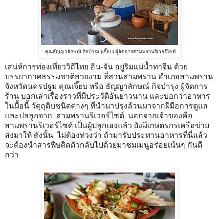
คุณธัญญาลักษณ์ กิจบำรุง (เจี๊ยบ) ผู้จัดการ
สามพรานริเวอร์ไซด์
เสน่ห์การท่องเที่ยววิถีไทย อิน-จัน อยู่ริมแม่น้ำท่าจีน ด้วย
บรรยากาศธรรมชาติสวยงาม ที่สวนสามพราน อำเภอสามพราน
จังหวัดนครปฐม คุณเจี๊ยบ หรือ ธัญญาลักษณ์ กิจบำรุง ผู้จัดการ
ร้าน บอกเล่าเรื่องราวที่มีประวัติอันยาวนาน และบอกว่าอาหาร
ในมื้อนี้ วัตุถุดิบชนิดต่างๆ ที่นำมาปรุงล้วนมาจากฝีมือการดูแล
และปลลูกจาก สามพรานริเวอร์ไซด์ นอกจากเจ้าของคือ
สามพรานริเวอร์ไซด์ เป็นผู้ปลูกเองแล้ว ยังมีเกษตรกรเครือข่าย
ส่งมาให้ ดังนั้น ไม่ต้องห่วงว่า ถ้ามารับประทานอาหารที่นี่แล้ว
จะต้องนำสารพิษติดตัวกลับไปด้วยมาชมเมนูอร่อยเน้นๆ กันดี
กว่า