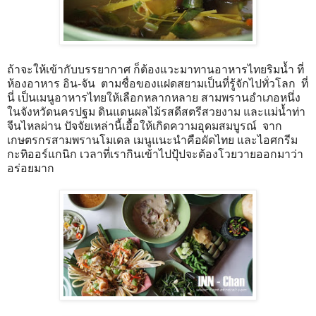
ถ้าจะให้เข้ากับบรรยากาศ ก็ต้องแวะมาทานอาหารไทยริมน้ำ ที่
ห้องอาหาร อิน-จัน ตามชื่อของแฝดสยามเป็นที่รู้จักไปทั่วโลก ที่
นี่ เป็นเมนูอาหารไทยให้เลือกหลากหลาย สามพรานอำเภอหนึ่ง
ในจังหวัดนครปฐม ดินแดนผลไม้รสดีสตรีสวยงาม และแม่น้ำท่า
จีนไหลผ่าน ปัจจัยเหล่านี้เอื้อให้เกิดความอุดมสมบูรณ์ จาก
เกษตรกรสามพรานโมเดล เมนูแนะนำคือผัดไทย และไอศกรีม
กะทิออร์แกนิก เวลาที่เรากินเข้าไปปุ้ปจะต้องโวยวายออกมาว่า
อร่อยมาก