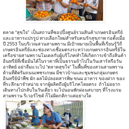
ตลาด “สุขใจ” เป็นสถานที่ชอปปิ้งศูนย์รวมสินค้าเกษตรอินทรีย์
และอาหารแปรรูป ทางเลือกใหม่สำหรับคนรักสุขภาพ ก่อตั้งเมื่อ
ปี 2553 ในบริเวณสวนสามพราน มีเป้าหมายเป็นพื้นที่เรียนรู้วิถี
เกษตรอินทรีย์และช่องทางเชื่อมตรงระหว่างเกษตรกรอินทรีย์ใน
เครือข่ายสามพรานโมเดลกับผู้บริโภคทำให้เกิดการเข้าถึงสินค้า
อินทรีย์ที่เชื่อมั่นได้ในราคาที่เป็นธรรมถ้าไปในวันเสาร์หรือวัน
อาทิตย์ อย่าลืมแวะไป “ตลาดสุขใจ” ในพื้นที่ของสวนสามพราน
ด้านที่ติดริมถนนเพชรเกษม มีชาวบ้านและชุมชนกลุ่มเกษตร
อินทรีย์นำพืช ผัก ผลไม้ปลอดสารพิษ ขนม อาหาร ของฝาก ของ
ที่ระลึกมาจำหน่าย จากผู้ผลิตถึงผู้บริโภคโดยตรง ถ้าไม่อยาก
เดินทางไปกลับในวันเดียว จะไปนอนพักผ่อนสบายๆ ที่โรงแรม
สามพราน ริเวอร์ไซด์ ก็ไม่ผิดกติกาแต่อย่างใด