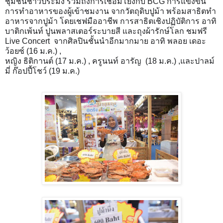
ชุมชนชาวประมง รวมถึงการเชื่อมโยงกับ BCG การแข่งขัน
การทำอาหารของผู้เข้าชมงาน จากวัตถุดิบปูม้า พร้อมสาธิตทำ
อาหารจากปูม้า โดยเชฟมืออาชีพ การสาธิตเชิงปฏิบัติการ อาทิ
บาติกเพ้นท์ ปูนพลาสเตอร์ระบายสี และถุงผ้ารักษ์โลก ชมฟรี
Live Concert จากศิลปินชั้นนำอีกมากมาย อาทิ พลอย เดอะ
ว้อยซ์ (16 ม.ค.) ,
หญิง ธิติกานต์ (17 ม.ค.) , ครูนนท์ อารัญ (18 ม.ค.) ,และปาลม์
มี่ ก๊อปปี้โชว์ (19 ม.ค.)