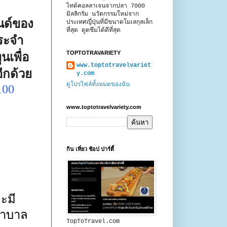
ไทด์คอลลาเจนจากปลา 7000
มิลลิกรัม นวัตกรรมใหม่จาก
รนด์ของ
ประเทศญี่ปุ่นที่มีขนาดโมเลกุลเล็ก
ที่สุด ดูดซึมได้ดีที่สุด
ระจำ
TOPTOTRAVARIETY
นเพื่อ
www.toptotravelvariet
ีกด้วย
y.com
ดูโปรไฟล์ทั้งหมดของฉัน
00
www.toptotravelvariety.com
กิน เที่ยว ช้อป ปาร์ตี้
จะมี
ยาบาล
TopToTravel.com