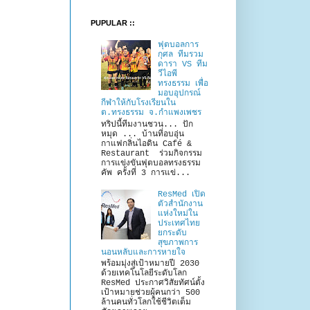
PUPULAR ::
ฟุตบอลการ
กุศล ทีมรวม
ดารา VS ทีม
วีไอพี
ทรงธรรม เพื่อ
มอบอุปกรณ์
กีฬาให้กับโรงเรียนใน
ต.ทรงธรรม จ.กำแพงเพชร
ทริปนี้ทีมงานชวน... ปัก
หมุด ... บ้านที่อบอุ่น
กาแฟกลิ่นไอดิน Café &
Restaurant ร่วมกิจกรรม
การแข่งขันฟุตบอลทรงธรรม
คัพ ครั้งที่ 3 การแข่...
ResMed เปิด
ตัวสำนักงาน
แห่งใหม่ใน
ประเทศไทย
ยกระดับ
สุขภาพการ
นอนหลับและการหายใจ
พร้อมมุ่งสู่เป้าหมายปี 2030
ด้วยเทคโนโลยีระดับโลก
ResMed ประกาศวิสัยทัศน์ตั้ง
เป้าหมายช่วยผู้คนกว่า 500
ล้านคนทั่วโลกใช้ชีวิตเต็ม