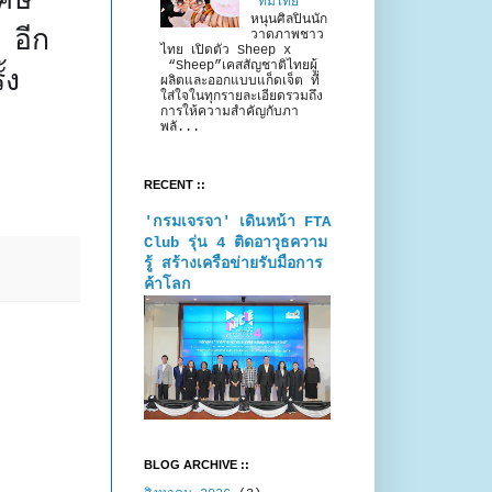
“ทีมไทย”
หนุนศิลปินนัก
อีก
วาดภาพชาว
ไทย เปิดตัว Sheep x
“Sheep”เคสสัญชาติไทยผู้
้ง
ผลิตและออกแบบแก็ดเจ็ต ที่
ใส่ใจในทุกรายละเอียดรวมถึง
การให้ความสำคัญกับภา
พลั...
RECENT ::
'กรมเจรจา' เดินหน้า FTA
Club รุ่น 4 ติดอาวุธความ
รู้ สร้างเครือข่ายรับมือการ
ค้าโลก
BLOG ARCHIVE ::