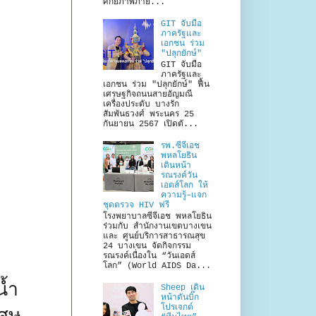
ศักยภาพภาย...
GIT จับมือ
ภาครัฐและ
เอกชน ร่วม
"ปลุกยักษ์"
GIT จับมือ
ภาครัฐและ
เอกชน ร่วม "ปลุกยักษ์" ฟื้น
เศรษฐกิจถนนสายอัญมณี
เครื่องประดับ บางรัก
สัมพันธวงศ์ พระนคร 25
กันยายน 2567 เปิดตั...
รพ.ซีจีเอช
พหลโยธิน
เดินหน้า
รณรงค์วัน
เอดส์โลก ให้
ความรู้–แจก
ชุดตรวจ HIV ฟรี
โรงพยาบาลซีจีเอช พหลโยธิน
ร่วมกับ สำนักงานเขตบางเขน
และ ศูนย์บริการสาธารณสุข
24 บางเขน จัดกิจกรรม
รณรงค์เนื่องใน “วันเอดส์
โลก” (World AIDS Da...
น้ำ
Sheep เดิน
หน้าดันบิ๊ก
โปรเจกต์
เศษ