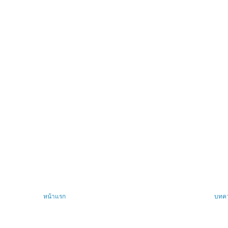
หน้าแรก
บทคว