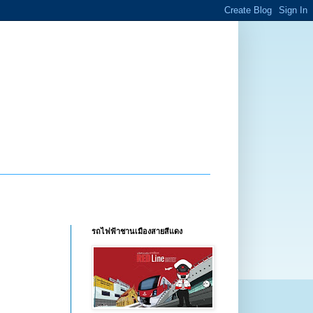
รถไฟฟ้าชานเมืองสายสีแดง