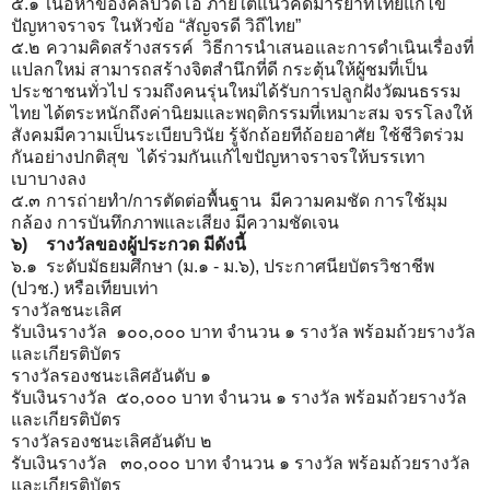
๕.๑
เนื้อหาของคลิปวีดิโอ ภายใต้แนวคิดมารยาทไทยแก้ไข
ปัญหาจราจร ในหัวข้อ “สัญจรดี วิถีไทย”
๕.๒
ความคิดสร้างสรรค์ วิธีการนำเสนอและการดำเนินเรื่องที่
แปลกใหม่ สามารถสร้างจิตสำนึกที่ดี กระตุ้นให้ผู้ชมที่เป็น
ประชาชนทั่วไป รวมถึงคนรุ่นใหม่ได้รับการปลูกฝังวัฒนธรรม
ไทย ได้ตระหนักถึงค่านิยมและพฤติกรรมที่เหมาะสม จรรโลงให้
สังคมมีความเป็นระเบียบวินัย รู้จักถ้อยทีถ้อยอาศัย ใช้ชีวิตร่วม
กันอย่างปกติสุข ได้ร่วมกันแก้ไขปัญหาจราจรให้บรรเทา
เบาบางลง
๕.๓
การถ่ายทำ/การตัดต่อพื้นฐาน มีความคมชัด การใช้มุม
กล้อง การบันทึกภาพและเสียง มีความชัดเจน
๖)
รางวัลของผู้ประกวด มีดังนี้
๖.๑
ระดับมัธยมศึกษา (ม.๑ - ม.๖), ประกาศนียบัตรวิชาชีพ
(ปวช.) หรือเทียบเท่า
รางวัลชนะเลิศ
รับเงินรางวัล ๑๐๐,๐๐๐ บาท จำนวน ๑ รางวัล พร้อมถ้วยรางวัล
และเกียรติบัตร
รางวัลรองชนะเลิศอันดับ ๑
รับเงินรางวัล ๕๐,๐๐๐ บาท จำนวน ๑ รางวัล พร้อมถ้วยรางวัล
และเกียรติบัตร
รางวัลรองชนะเลิศอันดับ ๒
รับเงินรางวัล ๓๐,๐๐๐ บาท จำนวน ๑ รางวัล พร้อมถ้วยรางวัล
และเกียรติบัตร