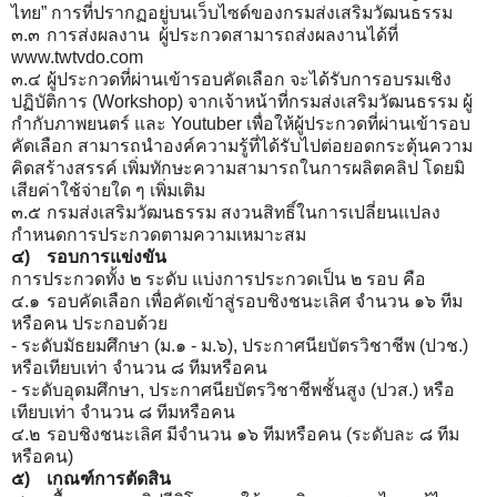
ไทย” การที่ปรากฏอยู่บนเว็บไซด์ของกรมส่งเสริมวัฒนธรรม
๓.๓
การส่งผลงาน ผู้ประกวดสามารถส่งผลงานได้ที่
www.twtvdo.com
๓.๔
ผู้ประกวดที่ผ่านเข้ารอบคัดเลือก จะได้รับการอบรมเชิง
ปฏิบัติการ (Workshop) จากเจ้าหน้าที่กรมส่งเสริมวัฒนธรรม ผู้
กำกับภาพยนตร์ และ Youtuber เพื่อให้ผู้ประกวดที่ผ่านเข้ารอบ
คัดเลือก สามารถนำองค์ความรู้ที่ได้รับไปต่อยอดกระตุ้นความ
คิดสร้างสรรค์ เพิ่มทักษะความสามารถในการผลิตคลิป โดยมิ
เสียค่าใช้จ่ายใด ๆ เพิ่มเติม
๓.๕
กรมส่งเสริมวัฒนธรรม สงวนสิทธิ์ในการเปลี่ยนแปลง
กำหนดการประกวดตามความเหมาะสม
๔)
รอบการแข่งขัน
การประกวดทั้ง ๒ ระดับ แบ่งการประกวดเป็น ๒ รอบ คือ
๔.๑
รอบคัดเลือก เพื่อคัดเข้าสู่รอบชิงชนะเลิศ จำนวน ๑๖ ทีม
หรือคน ประกอบด้วย
- ระดับมัธยมศึกษา (ม.๑ - ม.๖), ประกาศนียบัตรวิชาชีพ (ปวช.)
หรือเทียบเท่า จำนวน ๘ ทีมหรือคน
- ระดับอุดมศึกษา, ประกาศนียบัตรวิชาชีพชั้นสูง (ปวส.) หรือ
เทียบเท่า จำนวน ๘ ทีมหรือคน
๔.๒
รอบชิงชนะเลิศ มีจำนวน ๑๖ ทีมหรือคน (ระดับละ ๘ ทีม
หรือคน)
๕)
เกณฑ์การตัดสิน