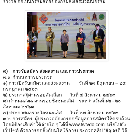
รางวัล ถือเป็นกรรมสิทธิ์ของกรมส่งเสริมวัฒนธรรม
๓)
การรับสมัคร ส่งผลงาน และการประกวด
๓.๑
กำหนดการประกวด
๑) การเปิดรับสมัครและส่งผลงาน
วันที่ ๒๓ มิถุนายน – ๒๕
กรกฎาคม ๒๕๖๓
๒) ประกาศผู้ผ่านรอบคัดเลือก
วันที่ ๔ สิงหาคม ๒๕๖๓
๓) กำหนดส่งผลงานรอบชิงชนะเลิศ
ระหว่างวันที่ ๑๒ - ๒๐
สิงหาคม ๒๕๖๓
๔) ประกาศผลรางวัลชนะเลิศ
วันที่ ๒๗ สิงหาคม ๒๕๖๓
๓.๒
การสมัคร ผู้ประกวดต้องกรอกข้อมูลการสมัครให้ครบถ้วน
โดยมิต้องเสียค่าใช้จ่ายใด ๆ ได้ที่ www.twtvdo.com หรือไปยัง
เว็ปไซด์ ด้วยการกดลิ้งก์บนโลโก้การประกวดคลิป “สัญจรดี วิถี