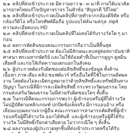
๒.๑
คลิปที่ส่งเข้าประกวด มีความยาว ๒ - ๓ นาที ภายใต้แนวคิด
มารยาทไทยแก้ไขปัญหาจราจร ในหัวข้อ “สัญจรดี วิถีไทย”
๒.๒
คลิปที่ส่งเข้าประกวดเป็นคลิปที่ถ่ายทำจากกล้องดิจิทัล หรือ
กล้องวีดิโอ หรือโทรศัพท์มือถือ รูปแบบไฟล์นามสกุล .mp4
ความละเอียดแบบ HD
๒.๓
คลิปที่ส่งเข้าประกวดเป็นคลิปที่ไม่เคยได้รับรางวัลใด ๆ มา
ก่อน
๒.๔
ผลการตัดสินของคณะกรรมการถือว่าเป็นที่สิ้นสุด
๒.๕
คลิปที่ส่งเข้าประกวด ต้องไม่มีลักษณะลบหลู่ต่อสถาบันชาติ
ศาสนา พระมหากษัตริย์ และไม่ใช้ถ้อยคำที่เป็นการดูถูก ดูหมิ่น
เสียดสี และก่อให้เกิดความแตกแยกในสังคม
๒.๖
ผู้ประกวดต้องรับผิดชอบต่อลิขสิทธิ์ของข้อมูล ทั้งด้าน
เนื้อหา ภาพ เสียง คลิป ซอฟต์แวร์ หรืออื่นใดที่ใช้ในการผลิตผล
งาน โดยต้องไม่ละเมิดกฎหมายว่าด้วยลิขสิทธิ์และทรัพย์สินทาง
ปัญญา ในกรณีที่มีการละเมิดลิขสิทธิ์ กระทรวงวัฒนธรรม โดย
กรมส่งเสริมวัฒนธรรม ไม่มีส่วนรับผิดชอบใดๆ ทั้งสิ้น
๒.๗
ในกรณีที่คณะกรรมการพบว่า ผู้เข้ารอบหรือผู้ที่ได้รางวัล
ไม่ปฏิบัติตามหลักเกณฑ์ ปกปิดข้อเท็จจริง มีการแอบอ้าง หรือ
เลียนแบบผลงานจากผู้อื่น คณะกรรมการสามารถตัดสิทธิ์ผู้เข้า
รอบหรือผู้ที่ได้รางวัล ออกได้ทันที และผู้เข้ารอบหรือผู้ที่ได้รับ
รางวัล ไม่มีสิทธิ์เรียกค่าเสียหาย ไม่ว่ากรณีใด ๆ ทั้งสิ้น
๒.๘
ผลงานของผู้ประกวดทุกชิ้นที่ส่งเข้าประกวดหรือได้รับ