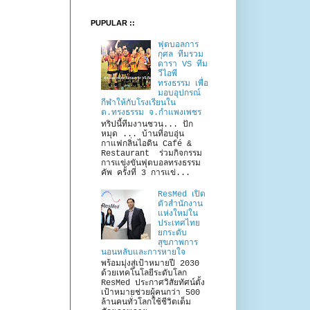
PUPULAR ::
ฟุตบอลการ
กุศล ทีมรวม
ดารา VS ทีม
วีไอพี
ทรงธรรม เพื่อ
มอบอุปกรณ์
กีฬาให้กับโรงเรียนใน
ต.ทรงธรรม จ.กำแพงเพชร
ทริปนี้ทีมงานชวน... ปัก
หมุด ... บ้านที่อบอุ่น
กาแฟกลิ่นไอดิน Café &
Restaurant ร่วมกิจกรรม
การแข่งขันฟุตบอลทรงธรรม
คัพ ครั้งที่ 3 การแข่...
ResMed เปิด
ตัวสำนักงาน
แห่งใหม่ใน
ประเทศไทย
ยกระดับ
สุขภาพการ
นอนหลับและการหายใจ
พร้อมมุ่งสู่เป้าหมายปี 2030
ด้วยเทคโนโลยีระดับโลก
ResMed ประกาศวิสัยทัศน์ตั้ง
เป้าหมายช่วยผู้คนกว่า 500
ล้านคนทั่วโลกใช้ชีวิตเต็ม