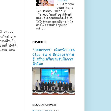
“ทีมไทย”
หนุนศิลปินนัก
วาดภาพชาว
ไทย เปิดตัว Sheep x
“Sheep”เคสสัญชาติไทยผู้
ผลิตและออกแบบแก็ดเจ็ต ที่
ใส่ใจในทุกรายละเอียดรวมถึง
การให้ความสำคัญกับภา
พลั...
ที่ 21-27
ังหวัดลำปาง
ของที่ระลึก
RECENT ::
กนี้ ยังได้
'กรมเจรจา' เดินหน้า FTA
ในงาน และ
Club รุ่น 4 ติดอาวุธความ
รู้ สร้างเครือข่ายรับมือการ
ค้าโลก
BLOG ARCHIVE ::