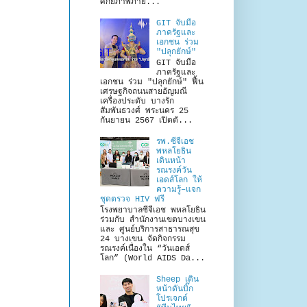
ศักยภาพภาย...
GIT จับมือ
ภาครัฐและ
เอกชน ร่วม
"ปลุกยักษ์"
GIT จับมือ
ภาครัฐและ
เอกชน ร่วม "ปลุกยักษ์" ฟื้น
เศรษฐกิจถนนสายอัญมณี
เครื่องประดับ บางรัก
สัมพันธวงศ์ พระนคร 25
กันยายน 2567 เปิดตั...
รพ.ซีจีเอช
พหลโยธิน
เดินหน้า
รณรงค์วัน
เอดส์โลก ให้
ความรู้–แจก
ชุดตรวจ HIV ฟรี
โรงพยาบาลซีจีเอช พหลโยธิน
ร่วมกับ สำนักงานเขตบางเขน
และ ศูนย์บริการสาธารณสุข
24 บางเขน จัดกิจกรรม
รณรงค์เนื่องใน “วันเอดส์
โลก” (World AIDS Da...
Sheep เดิน
หน้าดันบิ๊ก
โปรเจกต์