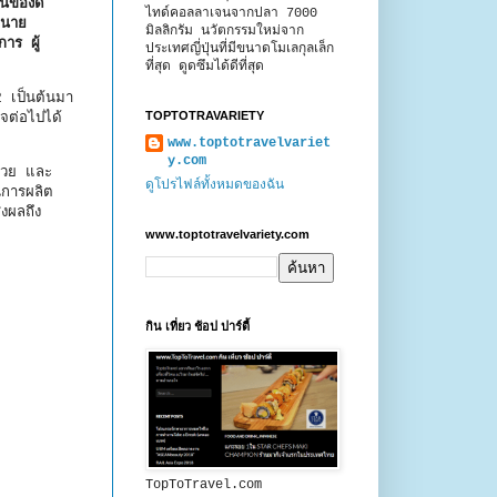
นของดี
ไทด์คอลลาเจนจากปลา 7000
ยนาย
มิลลิกรัม นวัตกรรมใหม่จาก
าร ผู้
ประเทศญี่ปุ่นที่มีขนาดโมเลกุลเล็ก
ที่สุด ดูดซึมได้ดีที่สุด
2 เป็นต้นมา
TOPTOTRAVARIETY
จต่อไปได้
www.toptotravelvariet
y.com
ด้วย และ
ดูโปรไฟล์ทั้งหมดของฉัน
นการผลิต
งผลถึง
www.toptotravelvariety.com
กิน เที่ยว ช้อป ปาร์ตี้
TopToTravel.com