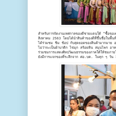
สำหรับการจัดงานเทศกาลของดีชายแดนใต้ "ซื้อของด
สิงหาคม 2563 โดยได้นำสินค้าของดีที่ขึ้นชื่อในพื้
ได้ร่วมชม ชิม ช้อป กับสุดยอดของสินค้ามากมาย อาทิ 
ไม่ว่าจะเป็นผ้าบาติก ไข่มุก สร้อยหิน สมุนไพร อ
ร่วมชมการแสดงศิลปวัฒนธรรมของภาคใต้ให้ชมภายในง
ยังมีการแจกของที่ระลึกจาก ศอ.บต. ในทุก ๆ วัน อ