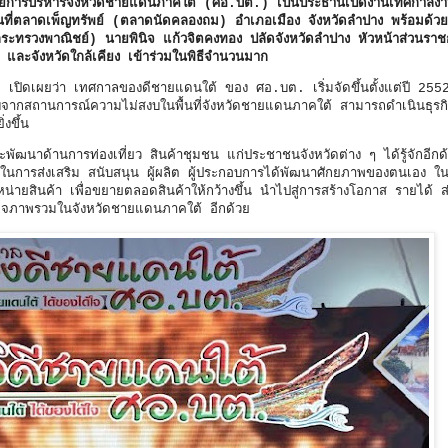
ำนวยการบริหารจังหวัดชายแดนภาคใต้ (ศอ.บต.) เป็นประธานเปิดงานเทศกาลงา
นที่ตลาดเพ็ญทรัพย์ (ตลาดนัดคลองถม) อำเภอเมือง จังหวัดลำปาง พร้อมด้ว
ะทรวงพาณิชย์) นายพินิจ แก้วจิตคงทอง ปลัดจังหวัดลำปาง หัวหน้าส่วนราชก
ละจังหวัดใกล้เคียง เข้าร่วมในพิธีจำนวนมาก
.
เปิดเผยว่า เทศกาลของดีชายแดนใต้ ของ ศอ.บต. เริ่มจัดขึ้นตั้งแต่ปี 255
ระทบจากสถานการณ์ความไม่สงบในพื้นที่จังหวัดชายแดนภาคใต้ สามารถดำเนินธุรกิ
ิ่งขึ้น
ะพัฒนาด้านการท่องเที่ยว สินค้าชุมชน แก่ประชาชนจังหวัดต่าง ๆ ได้รู้จักอีก
การส่งเสริม สนับสนุน ผู้ผลิต ผู้ประกอบการได้พัฒนาศักยภาพของตนเอง ใ
่ายสินค้า เพื่อขยายตลอดสินค้าให้กว้างขึ้น นำไปสู่การสร้างโอกาส รายได้ ส่
ฐกิจภาพรวมในจังหวัดชายแดนภาคใต้ อีกด้วย