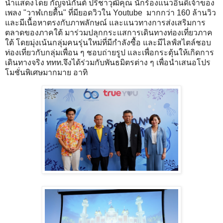
นำแสดงโดย กัญจน์กันต์ ปรีชาวุฒิคุณ นักร้องแนวอินดี้เจ้าของ
เพลง "วาฬเกยตื้น" ที่มียอดวิวใน Youtube มากกว่า 160 ล้านวิว
และมีเนื้อหาตรงกับภาพลักษณ์ และแนวทางการส่งเสริมการ
ตลาดของภาคใต้ มาร่วมปลุกกระแสการเดินทางท่องเที่ยวภาค
ใต้ โดยมุ่งเน้นกลุ่มคนรุ่นใหม่ที่มีกำลังซื้อ และมีไลฟ์สไตล์ชอบ
ท่องเที่ยวกับกลุ่มเพื่อน ๆ ชอบถ่ายรูป และเพื่อกระตุ้นให้เกิดการ
เดินทางจริง ททท.จึงได้ร่วมกับพันธมิตรต่าง ๆ เพื่อนำเสนอโปร
โมชั่นพิเศษมากมาย อาทิ