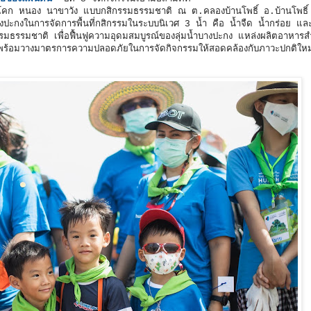
 โคก หนอง นาขาวัง แบบกสิกรรมธรรมชาติ ณ ต.คลองบ้านโพธิ์ อ.บ้านโพธิ์
างปะกงในการจัดการพื้นที่กสิกรรมในระบบนิเวศ 3 น้ำ คือ น้ำจืด น้ำกร่อย และน
มธรรมชาติ เพื่อฟื้นฟูความอุดมสมบูรณ์ของลุ่มน้ำบางปะกง แหล่งผลิตอาหาร
น พร้อมวางมาตรการความปลอดภัยในการจัดกิจกรรมให้สอดคล้องกับภาวะปกติให