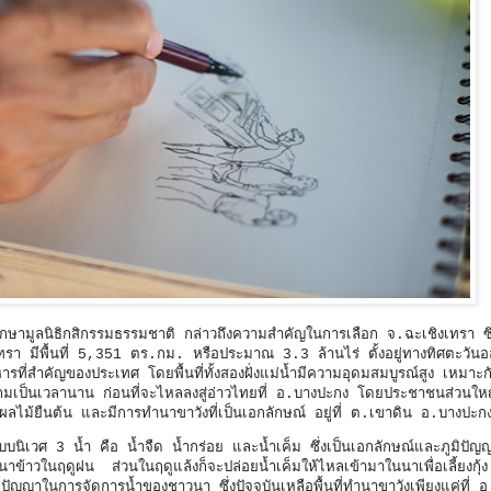
ามูลนิธิกสิกรรมธรรมชาติ กล่าวถึงความสำคัญในการเลือก จ.ฉะเชิงเทรา ซึ่งต
งเทรา มีพื้นที่ 5,351 ตร.กม. หรือประมาณ 3.3 ล้านไร่ ตั้งอยู่ทางทิศตะวัน
รที่สำคัญของประเทศ โดยพื้นที่ทั้งสองฝั่งแม่น้ำมีความอุดมสมบูรณ์สูง เหมาะ
ถมเป็นเวลานาน ก่อนที่จะไหลลงสู่อ่าวไทยที่ อ.บางปะกง โดยประชาชนส่วนใ
ม้ยืนต้น และมีการทำนาขาวังที่เป็นเอกลักษณ์ อยู่ที่ ต.เขาดิน อ.บางปะก
ิเวศ 3 น้ำ คือ น้ำจืด น้ำกร่อย และน้ำเค็ม ซึ่งเป็นเอกลักษณ์และภูมิปั
นาข้าวในฤดูฝน ส่วนในฤดูแล้งก็จะปล่อยน้ำเค็มให้ไหลเข้ามาในนาเพื่อเลี้ยงกุ้
ัญญาในการจัดการน้ำของชาวนา ซึ่งปัจจุบันเหลือพื้นที่ทำนาขาวังเพียงแค่ที่ 