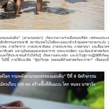
่อของแผ่นดิน” (ตามรอยพ่อฯ) เกิดจากความร่วมมือของบริษัท เชฟรอนประ
นิธิกสิกรรมธรรมชาติ สถาบันเทคโนโลยีพระจอมเกล้าเจ้าคุณทหารลาดกระบัง
คเอกชน ภาควิชาการ ภาคประชาสังคม ภาคประชาชน ภาคศาสนา และสื่อมวลชน
กาธิเบศร มหาภูมิพลอดุลยเดชมหาราช บรมนาถบพิตร และน้อมนำศาสตร์พร
ให้ประชาชนทั่วไปได้รับรู้ เกิดความตระหนัก และนำไปสู่การปฏิบัติที่เกิดผล
 8 ในปีนี้ ภายใต้แนวคิด “สู้ทุกวิกฤต รอดพอดีด้วยศาสตร์พระราชา” เพื่อตอกย้