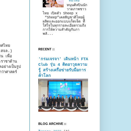
“ทีมไทย”
หนุนศิลปินนัก
วาดภาพชาว
ไทย เปิดตัว Sheep x
“Sheep”เคสสัญชาติไทยผู้
ผลิตและออกแบบแก็ดเจ็ต ที่
ใส่ใจในทุกรายละเอียดรวมถึง
การให้ความสำคัญกับภา
พลั...
เทศไทย
RECENT ::
 (สจล.)
 เพื่อ
'กรมเจรจา' เดินหน้า FTA
ะราชาด้าน
Club รุ่น 4 ติดอาวุธความ
อย่างเป็นรูป
รู้ สร้างเครือข่ายรับมือการ
ำว่าศาสตร์
ค้าโลก
BLOG ARCHIVE ::