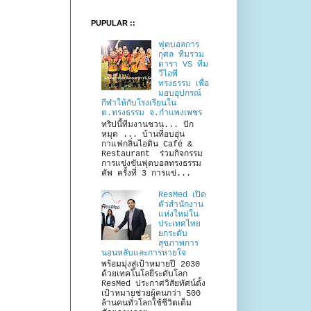
PUPULAR ::
ฟุตบอลการ
กุศล ทีมรวม
ดารา VS ทีม
วีไอพี
ทรงธรรม เพื่อ
มอบอุปกรณ์
กีฬาให้กับโรงเรียนใน
ต.ทรงธรรม จ.กำแพงเพชร
ทริปนี้ทีมงานชวน... ปัก
หมุด ... บ้านที่อบอุ่น
กาแฟกลิ่นไอดิน Café &
Restaurant ร่วมกิจกรรม
การแข่งขันฟุตบอลทรงธรรม
คัพ ครั้งที่ 3 การแข่...
ResMed เปิด
ตัวสำนักงาน
แห่งใหม่ใน
ประเทศไทย
ยกระดับ
สุขภาพการ
นอนหลับและการหายใจ
พร้อมมุ่งสู่เป้าหมายปี 2030
ด้วยเทคโนโลยีระดับโลก
ResMed ประกาศวิสัยทัศน์ตั้ง
เป้าหมายช่วยผู้คนกว่า 500
ล้านคนทั่วโลกใช้ชีวิตเต็ม