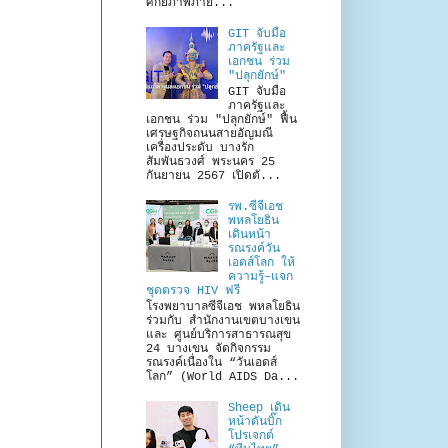
ศักยภาพภาย...
GIT จับมือ
ภาครัฐและ
เอกชน ร่วม
"ปลุกยักษ์"
GIT จับมือ
ภาครัฐและ
เอกชน ร่วม "ปลุกยักษ์" ฟื้น
เศรษฐกิจถนนสายอัญมณี
เครื่องประดับ บางรัก
สัมพันธวงศ์ พระนคร 25
กันยายน 2567 เปิดตั...
รพ.ซีจีเอช
พหลโยธิน
เดินหน้า
รณรงค์วัน
เอดส์โลก ให้
ความรู้–แจก
ชุดตรวจ HIV ฟรี
โรงพยาบาลซีจีเอช พหลโยธิน
ร่วมกับ สำนักงานเขตบางเขน
และ ศูนย์บริการสาธารณสุข
24 บางเขน จัดกิจกรรม
รณรงค์เนื่องใน “วันเอดส์
โลก” (World AIDS Da...
Sheep เดิน
หน้าดันบิ๊ก
โปรเจกต์