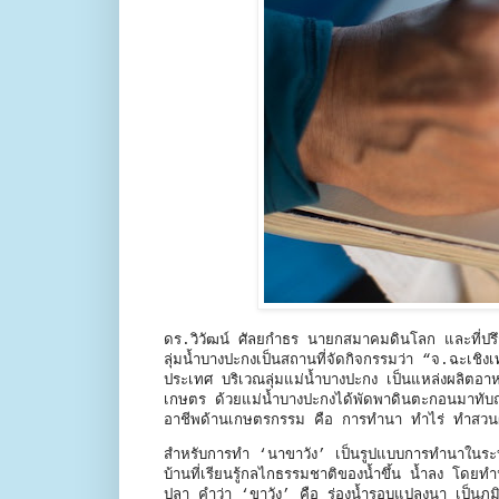
ดร.วิวัฒน์ ศัลยกำธร นายกสมาคมดินโลก และที่ปรึกษ
ลุ่มน้ำบางปะกงเป็นสถานที่จัดกิจกรรมว่า “จ.ฉะเชิ
ประเทศ บริเวณลุ่มแม่น้ำบางปะกง เป็นแหล่งผลิตอาหา
เกษตร ด้วยแม่น้ำบางปะกงได้พัดพาดินตะกอนมาทับ
อาชีพด้านเกษตรกรรม คือ การทำนา ทำไร่ ทำสวนผลไ
สำหรับการทำ ‘นาขาวัง’ เป็นรูปแบบการทำนาในระบบน
บ้านที่เรียนรู้กลไกธรรมชาติของน้ำขึ้น น้ำลง โดยทำ
ปลา คำว่า ‘ขาวัง’ คือ ร่องน้ำรอบแปลงนา เป็นภูมิป