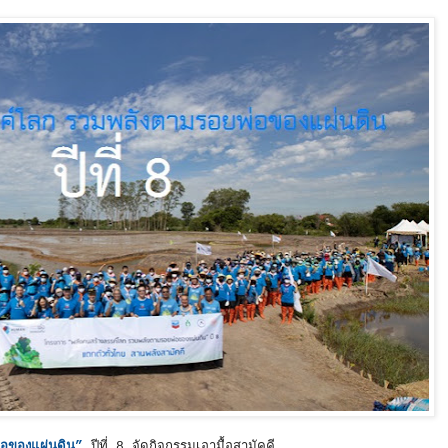
่อของแผ่นดิน”
ปีที่ 8 จัดกิจกรรมเอามื้อสามัคคี