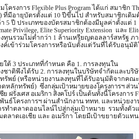
ร่วมโครงการ
Flexible Plus Program
ได้แก่ สมาชิก
Th
) ที่มีอายุบัตรตั้งแต่ 10 ปีขึ้นไป สำหรับสมาชิกเดิม
า 5 ปี ประเภทของบัตรสมาชิกต้องมีมูลค่าตั้งแต่ 1
imate Privilege, Elite Superiority Extension
และ
Elit
งทุนรวมไม่ต่ำกว่า 1 ล้านเหรียญดอลลาร์สหรัฐ ภ
เข้าร่วมโครงการหรือนับตั้งแต่วันที่ได้รับอนุมัติ
ยใต้
3
ประเภทที่กำหนด คือ
1.
การลงทุนใน
างชาติพึงได้รับ
2.
การลงทุนในบริษัทจำกัดและบริษ
ัพย์ (หรือหน่วยงานลงทุนที่ได้รับอนุมัติจากคณะ
หลักทรัพย์) ซึ่ง
กลุ่มเป้าหมายของโครงการฯ ส่วน
เซีย ฝรั่งเศส อเมริกา สิงคโปร์ เป็นต้น
ทั้งนี้โครงการ
F
ันธ์โครงการฯ ผ่านสำนักงาน ททท. และหน่วยง
ารทำตลาดออนไลน์ไปสู่กลุ่มเป้าหมาย รวมทั้งตั
ุมตลาดเอเชีย และ อเมริกา โดยมีเป้าขยายตัวแทน