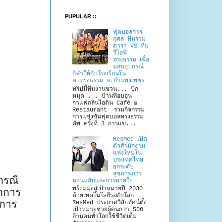
PUPULAR ::
ฟุตบอลการ
กุศล ทีมรวม
ดารา VS ทีม
วีไอพี
ทรงธรรม เพื่อ
มอบอุปกรณ์
กีฬาให้กับโรงเรียนใน
ต.ทรงธรรม จ.กำแพงเพชร
ทริปนี้ทีมงานชวน... ปัก
หมุด ... บ้านที่อบอุ่น
กาแฟกลิ่นไอดิน Café &
Restaurant ร่วมกิจกรรม
การแข่งขันฟุตบอลทรงธรรม
คัพ ครั้งที่ 3 การแข่...
ResMed เปิด
ตัวสำนักงาน
แห่งใหม่ใน
ประเทศไทย
ยกระดับ
สุขภาพการ
กรณี
นอนหลับและการหายใจ
พร้อมมุ่งสู่เป้าหมายปี 2030
ิดการ
ด้วยเทคโนโลยีระดับโลก
กการ
ResMed ประกาศวิสัยทัศน์ตั้ง
เป้าหมายช่วยผู้คนกว่า 500
ล้านคนทั่วโลกใช้ชีวิตเต็ม