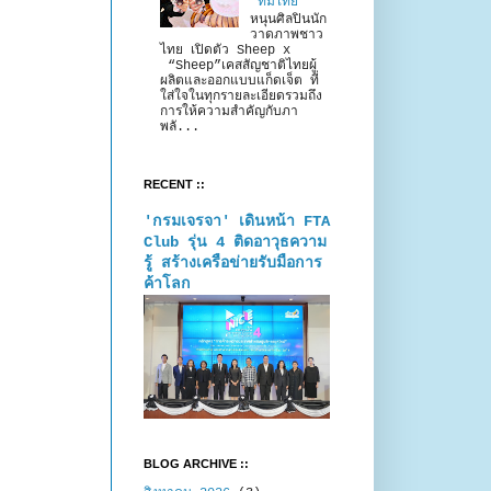
“ทีมไทย”
หนุนศิลปินนัก
วาดภาพชาว
ไทย เปิดตัว Sheep x
“Sheep”เคสสัญชาติไทยผู้
ผลิตและออกแบบแก็ดเจ็ต ที่
ใส่ใจในทุกรายละเอียดรวมถึง
การให้ความสำคัญกับภา
พลั...
RECENT ::
'กรมเจรจา' เดินหน้า FTA
Club รุ่น 4 ติดอาวุธความ
รู้ สร้างเครือข่ายรับมือการ
ค้าโลก
BLOG ARCHIVE ::