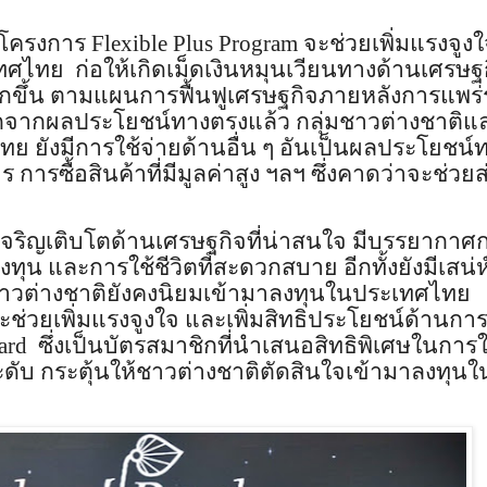
5 โครงการ
Flexible Plus Program
จะช่วยเพิ่มแรงจูงใ
ศไทย ก่อให้เกิดเม็ดเงินหมุนเวียนทางด้านเศรษฐ
ักขึ้น ตามแผนการฟื้นฟูเศรษฐกิจภายหลังการแพร
จากผลประโยชน์ทางตรงแล้ว กลุ่มชาวต่างชาติและ
ย ยังมีการใช้จ่ายด้านอื่น ๆ อันเป็นผลประโยชน์
ร การซื้อสินค้าที่มีมูลค่าสูง ฯลฯ ซึ่งคาดว่าจะช่วย
เจริญเติบโตด้านเศรษฐกิจที่น่าสนใจ มีบรรยากาศ
ลงทุน
และการใช้ชีวิตที่สะดวกสบาย อีกทั้งยังมีเสน่
ชาวต่างชาติยังคงนิยมเข้ามาลงทุนในประเทศไทย
ะช่วยเพิ่มแรงจูงใจ และเพิ่มสิทธิประโยชน์ด้านกา
ard
ซึ่งเป็นบัตรสมาชิกที่นำเสนอสิทธิพิเศษในการใช
ับ กระตุ้นให้ชาวต่างชาติตัดสินใจเข้ามาลงทุนใ