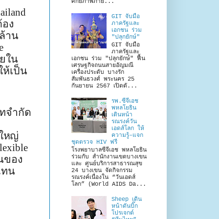
ศักยภาพภาย...
ailand
GIT จับมือ
ต้อง
ภาครัฐและ
เอกชน ร่วม
 ล้าน
"ปลุกยักษ์"
e
GIT จับมือ
ภาครัฐและ
ายใน
เอกชน ร่วม "ปลุกยักษ์" ฟื้น
เศรษฐกิจถนนสายอัญมณี
ให้เป็น
เครื่องประดับ บางรัก
สัมพันธวงศ์ พระนคร 25
กันยายน 2567 เปิดตั...
รพ.ซีจีเอช
พหลโยธิน
ัทจำกัด
เดินหน้า
รณรงค์วัน
เอดส์โลก ให้
ใหญ่
ความรู้–แจก
ชุดตรวจ HIV ฟรี
lexible
โรงพยาบาลซีจีเอช พหลโยธิน
านของ
ร่วมกับ สำนักงานเขตบางเขน
และ ศูนย์บริการสาธารณสุข
วแทน
24 บางเขน จัดกิจกรรม
รณรงค์เนื่องใน “วันเอดส์
โลก” (World AIDS Da...
Sheep เดิน
หน้าดันบิ๊ก
โปรเจกต์