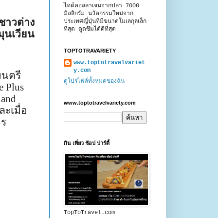
ไทด์คอลลาเจนจากปลา 7000
มิลลิกรัม นวัตกรรมใหม่จาก
ชาวต่าง
ประเทศญี่ปุ่นที่มีขนาดโมเลกุลเล็ก
ที่สุด ดูดซึมได้ดีที่สุด
ุนเวียน
TOPTOTRAVARIETY
www.toptotravelvariet
y.com
มนตรี
ดูโปรไฟล์ทั้งหมดของฉัน
e Plus
land
www.toptotravelvariety.com
ะเมื่อ
าร
กิน เที่ยว ช้อป ปาร์ตี้
TopToTravel.com