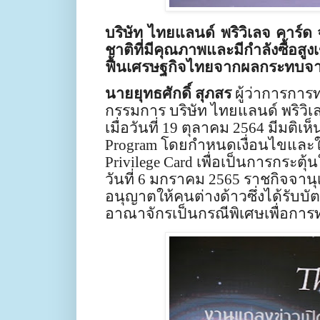
บริษัท ไทยแลนด์ พริวิเลจ คาร์ด
ชาติที่มีคุณภาพและมีกำลังซื้อ
ฟื้นเศรษฐกิจไทยจากผลกระทบจา
นายยุทธศักดิ์ สุภสร
ผู้ว่าการการ
กรรมการ บริษัท ไทยแลนด์ พริวิเ
เมื่อวันที่
19
ตุลาคม
2564
มีมติเห
Program
โดยกำหนดเงื่อนไขและให้
Privilege Card
เพื่อเป็นการกระตุ
วันที่
6
มกราคม
256
5 ราชกิจจาน
อนุญาตให้คนต่างด้าวซึ่งได้รับบั
อาณาจักรเป็นกรณีพิเศษเพื่อกา