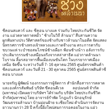
ซีคอนสแควร์ และ ซีคอน บางแค ร่วมกับ ไทยประกันชีวิต จัด
งาน แอ่วตลาดกาดหมั้ว “ ช้างในวิถี ล้านนา” สืบสานความ
ผูกพันทางประวัติศาสตร์ของช้างกับชาวล้านนาในอดีต จัดแสดง
นิทรรศการช้างทรงเจ้าหลวงและกาดจ๊างงาม ตระการตากับ
ขบวนแห่ ระบำซอสมโภชน์ช้างเผือก ฟ้อนช้างน้าว อลังการกับ
ประติมากรรมช้างเสมือนจริงจากสล่าสาธิต แอ่วกาดล้านนา
โบราณ ลิ้มรสอาหารพื้นเมืองบนขันโตก ในบรรยากาศเมือง
เหนือ จัดขึ้น ระหว่างวันที่ 7- 16 ตุลาคม 2565 ศูนย์สรรพสินค้า
ซีคอนสแควร์ และวันที่ 21 - 30 ตุลาคม 2565 ศูนย์สรรพสินค้าซี
คอน บางแค
นายจรัญ ผู้พัฒน์ รองกรรมการผู้จัดการ สำนักสื่อสารการตลาด
และองค์กรสัมพันธ์ บริษัท ซีคอนดีเวล ลอปเมนท์ จำกัด
(มหาชน) เปิดเผยว่าบริษัทฯ ได้ร่วมกับ บริษัท ไทยประกันชีวิต
จำกัด(มหาชน) โดย อาจารย์รำพัด โกฎแก้ว นักอนุรักษ์
วัฒนธรรมล้านนา บ้านม่อนฝ้าย จ.เชียงใหม่ ดำเนินการจัดงาน
ยาวนานกว่า 28 ปี ครั้งนี้ยิ่งใหญ่สมการรอคอยในงาน แอ่ว