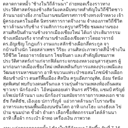
ตลาดกาดหมั้ว “ช้างในวิถีล้านนา” ถ่ายทอดเรื่องราวทาง
ประวัติศาสตร์ของช้างสัตว์มงคลมีบทบาทสำคัญในวิถีชีวิตชาว
ล้านนาอย่างยิ่ง ภายในงานชมนิทรรศการช้างทรงเจ้าหลวง เจ้า
ผู้ครองนครในอดีต นิทรรศการกาดจ๊างงาม จำลองภาพวิถีชีวิต
ชาวล้านนากับช้าง ร่วมสักการะครูบาศรีวิชัย ชมผลงานของ
สามศิลปินตำนานช้างจากเมืองเชียงใหม่ ได้แก่ ประติมากรรม
ช้างเสมือนจริง จากตำนานช้างเมืองเชียงดาวโดยอาจารย์
ดร.อัญเชิญ โกฎแก้ว งานแกะสลักช้างเผือกสี่ตระกูล จา
กบ้านจ๊างนัก โดยสล่าเพชร วิริยะ งานศิลปะภาพวาดสีน้ำช้างใน
วิถีชีวิต โดยอาจารย์ธนกร ไชยจินดา และสำคัญยิ่งชมภาพ
ประวัติศาสตร์เก่าแก่จากฟิล์มกระจกของหลวงอนุสารสุนทร ผู้
มาก่อนกาลเมืองเชียงใหม่ เพลิดเพลินกับการแสดงประเพณีและ
วัฒนธรรมหาชมยาก อาทิ ขบวนแห่ระบำซอสมโภชน์ช้างเผือก
ฟ้อนช้างน้าว ดนตรีพื้นเมือง ศิลปิน ครูแอ๊ดภาณุทัต, อ้อม รัตนัง
สุดพิเศษ! พบกับวงดนตรีนกแล รวมรุ่นตำนานเพลงท้องถิ่นผสม
ชาวเขา นักร้องนำ ไอ้หนุ่มดอยเต่า ทินกร ศรีวิชัย, แชมป์ ศรัญย์
แร็พเปอร์ล้านนา และนักร้องร่วมสมัยจากรายการเพลงเอก ชาย
ธัช กิตติธัช, เอิงเอย ปภาวริญจ์ แอ่วกาดล้านนาโบราณชิม
อาหารและขนมพื้นเมืองบนขันโตก อาทิ แกงโฮะ แกงฮังเล ไข่
ป่าม ขนมปาด ขั้วผำ ยำเตา เลือกซื้อหัตถกรรมสไตล์ล้านนา
อาทิ เสื้อผ้า กระเป๋า ผ้าทอ เครื่องเงิน ภาพวาด