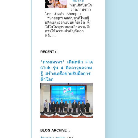
“ทีมไทย”
หนุนศิลปินนัก
วาดภาพชาว
ไทย เปิดตัว Sheep x
“Sheep”เคสสัญชาติไทยผู้
ผลิตและออกแบบแก็ดเจ็ต ที่
ใส่ใจในทุกรายละเอียดรวมถึง
การให้ความสำคัญกับภา
พลั...
RECENT ::
'กรมเจรจา' เดินหน้า FTA
Club รุ่น 4 ติดอาวุธความ
รู้ สร้างเครือข่ายรับมือการ
ค้าโลก
BLOG ARCHIVE ::