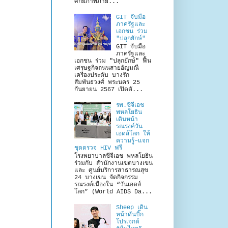
ศักยภาพภาย...
GIT จับมือ
ภาครัฐและ
เอกชน ร่วม
"ปลุกยักษ์"
GIT จับมือ
ภาครัฐและ
เอกชน ร่วม "ปลุกยักษ์" ฟื้น
เศรษฐกิจถนนสายอัญมณี
เครื่องประดับ บางรัก
สัมพันธวงศ์ พระนคร 25
กันยายน 2567 เปิดตั...
รพ.ซีจีเอช
พหลโยธิน
เดินหน้า
รณรงค์วัน
เอดส์โลก ให้
ความรู้–แจก
ชุดตรวจ HIV ฟรี
โรงพยาบาลซีจีเอช พหลโยธิน
ร่วมกับ สำนักงานเขตบางเขน
และ ศูนย์บริการสาธารณสุข
24 บางเขน จัดกิจกรรม
รณรงค์เนื่องใน “วันเอดส์
โลก” (World AIDS Da...
Sheep เดิน
หน้าดันบิ๊ก
โปรเจกต์