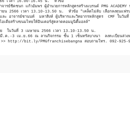
 2566 เวลา 16.00-16.45 น. หัวข้อ
าจารย์ชิดชนก แก้วอัมพร ผู้อำนวยการหลักสูตรสร้างแบรนด์ PMG ACADEMY
ายน 2566 เวลา 13.10-13.50 น. หัวข้อ "เคล็ดไม่ลับ เลือกลงทุนแฟรนไ
และ อาจารย์ชานนท์ มหาสิงห์ ผู้บริหารและวิทยากรหลักสูตร CMF ในวันที
ดียสร้างขนมไทยให้อินเตอร์สู่ตลาดคอมมูนิตี้มอลล์"
ไทย ในวันที่ 3 เมษายน 2566 เวลา 13.10-13.50 น.
ี่ 31 มี.ค.-3 เม.ย.66 ณ ลานกิจกรรม ชั้น 1 เซ็นทรัลบางนา ลงทะเบียนล่วงห
ฮง คลิก >> http://bit.ly/PMGfranchisebangna สอบถามโทร. 092-925-