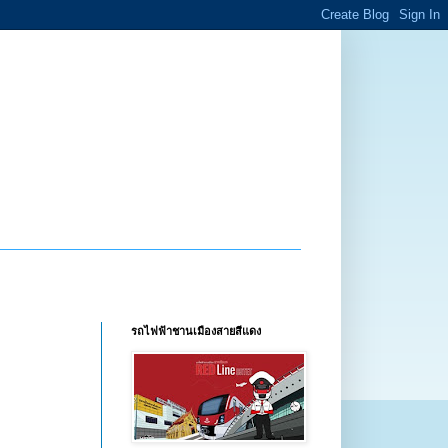
รถไฟฟ้าชานเมืองสายสีแดง