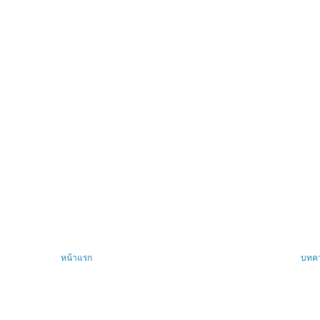
หน้าแรก
บทคว