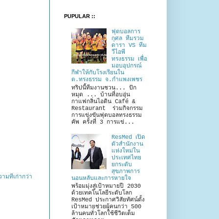
PUPULAR ::
ฟุตบอลการ
กุศล ทีมรวม
ดารา VS ทีม
วีไอพี
ทรงธรรม เพื่อ
มอบอุปกรณ์
กีฬาให้กับโรงเรียนใน
ต.ทรงธรรม จ.กำแพงเพชร
ทริปนี้ทีมงานชวน... ปัก
หมุด ... บ้านที่อบอุ่น
กาแฟกลิ่นไอดิน Café &
Restaurant ร่วมกิจกรรม
การแข่งขันฟุตบอลทรงธรรม
คัพ ครั้งที่ 3 การแข่...
ResMed เปิด
ตัวสำนักงาน
แห่งใหม่ใน
ประเทศไทย
ยกระดับ
สุขภาพการ
ามที่เก่ากว่า
นอนหลับและการหายใจ
พร้อมมุ่งสู่เป้าหมายปี 2030
ด้วยเทคโนโลยีระดับโลก
ResMed ประกาศวิสัยทัศน์ตั้ง
เป้าหมายช่วยผู้คนกว่า 500
ล้านคนทั่วโลกใช้ชีวิตเต็ม