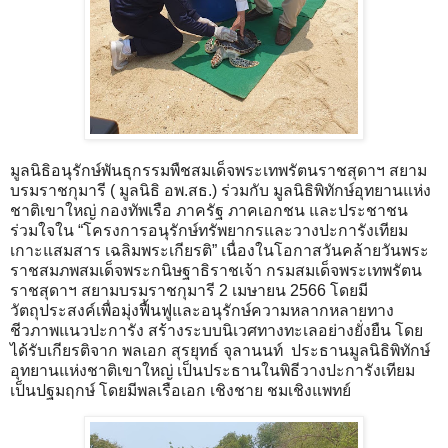
​มูลนิธิอนุรักษ์พันธุกรรมพืชสมเด็จพระเทพรัตนราชสุดาฯ สยาม
บรมราชกุมารี ( มูลนิธิ อพ.สธ.) ร่วมกับ มูลนิธิพิทักษ์อุทยานแห่ง
ชาติเขาใหญ่ กองทัพเรือ ภาครัฐ ภาคเอกชน และประชาชน
ร่วมใจใน “โครงการอนุรักษ์ทรัพยากรและวางปะการังเทียม
เกาะแสมสาร เฉลิมพระเกียรติ” เนื่องในโอกาสวันคล้ายวันพระ
ราชสมภพสมเด็จพระกนิษฐาธิราชเจ้า กรมสมเด็จพระเทพรัตน
ราชสุดาฯ สยามบรมราชกุมารี 2 เมษายน 2566 โดยมี
วัตถุประสงค์เพื่อมุ่งฟื้นฟูและอนุรักษ์ความหลากหลายทาง
ชีวภาพแนวปะการัง สร้างระบบนิเวศทางทะเลอย่างยั่งยืน โดย
ได้รับเกียรติจาก พลเอก สุรยุทธ์ จุลานนท์ ประธานมูลนิธิพิทักษ์
อุทยานแห่งชาติเขาใหญ่ เป็นประธานในพิธีวางปะการังเทียม
เป็นปฐมฤกษ์ โดยมีพลเรือเอก เชิงชาย ชมเชิงแพทย์