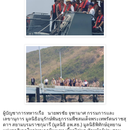
ผู้บัญชาการทหารเรือ นายพรชัย จุฑามาศ กรรมการและ
เลขานุการ มูลนิธิอนุรักษ์พันธุกรรมพืชสมเด็จพระเทพรัตนราชสุ
ดาฯ สยามบรมราชกุมารี (มูลนิธิ อพ.สธ.) มูลนิธิพิทักษ์อุทยาน