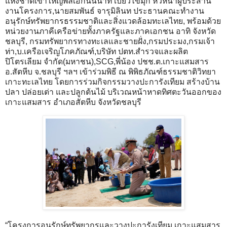
แห่งชาติเขาใหญ่พลเอกนินนาท เบี้ยวไข่มุก หัวหน้าผู้ประสาน
งานโครงการ,นายสมพันธ์ จารุมิลินท ประธานคณะทำงาน
อนุรักษ์ทรัพยากรธรรมชาติและสิ่งแวดล้อมทะเลไทย, พร้อมด้วย
หน่วยงานภาคีเครือข่ายทั้งภาครัฐและภาคเอกชน อาทิ จังหวัด
ชลบุรี, กรมทรัพยากรทางทะเลและชายฝั่ง,กรมประมง,กรมเจ้า
ท่า,บ.เครือเจริญโภคภัณฑ์,บริษัท ปตท.สำรวจและผลิต
ปิโตรเลียม จำกัด(มหาชน),SCG,พี่น้อง ปชช.ต.เกาะแสมสาร
อ.สัตหีบ จ.ชลบุรี ฯลฯ เข้าร่วมพิธี ณ พิพิธภัณฑ์ธรรมชาติวิทยา
เกาะทะเลไทย โดยการร่วมกิจกรรมวางปะการังเทียม สร้างบ้าน
ปลา ปล่อยเต่า และปลูกต้นไม้ บริเวณหน้าหาดทิศตะวันออกของ
เกาะแสมสาร อำเภอสัตหีบ จังหวัดชลบุรี
“โครงการอนุรักษ์ทรัพยากรและวางปะการังเทียม เกาะแสมสาร