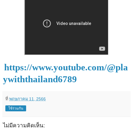
https://www.youtube.com/@pla
ywiththailand6789
ที่
พฤษภาคม 11, 2566
ใช้ร่วมกัน
ไม่มีความคิดเห็น: