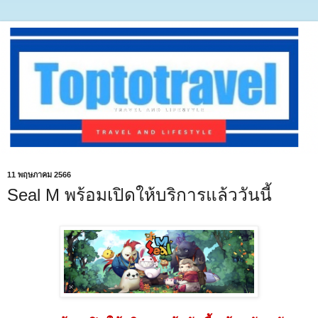
11 พฤษภาคม 2566
Seal M พร้อมเปิดให้บริการแล้ววันนี้