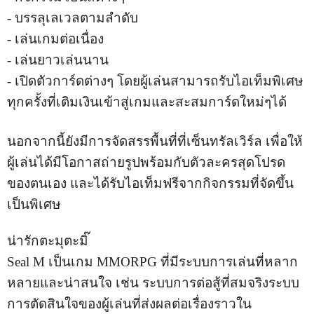
-
บรรลุเลเวลตามลำดับ
-
เล่นเกมต่อเนื่อง
-
เล่นยาวเล่นนาน
-
เปิดตัวการ์ดต่างๆ
โดยผู้เล่นสามารถรับไอเท็มพิเศษ
ทุกครั้งที่เติมเงินเข้าสู่เกมและสะสมการ์ดใหม่ๆได้
นอกจากนี้ยังมีการจัดสรรพื้นที่ที่เซ็นทรัลเวิร์ล
เพื่อให้
ผู้เล่นได้มีโอกาสถ่ายรูปพร้อมกับตัวละครสุดโปรด
ของตนเอง
และได้รับไอเท็มฟรีจากกิจกรรมที่จัดขึ้น
เป็นพิเศษ
น่ารักตะมุตะมิ๊
Seal M
เป็นเกม
MMORPG
ที่มีระบบการเล่นที่หลาก
หลายและน่าสนใจ
เช่น
ระบบการต่อสู้ที่สมจริง
ระบบ
การตัดสินใจของผู้เล่นที่ส่งผลต่อเรื่องราวใน