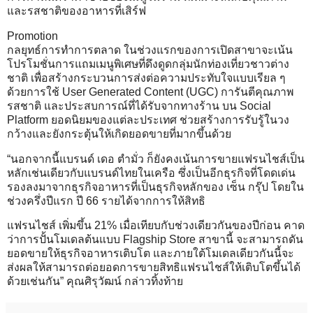
และรสชาติของอาหารที่เสิร์ฟ
Promotion
กลยุทธ์การทำการตลาด ในช่วงแรกของการเปิดสาขาจะเน้น
โปรโมชั่นการแถมเมนูพิเศษที่ดึงดูดกลุ่มนักท่องเที่ยวชาวต่าง
ชาติ เพื่อสร้างกระบวนการส่งต่อความประทับใจแบบเรียล ๆ
ด้วยการใช้ User Generated Content (UGC) การันตีคุณภาพ
รสชาติ และประสบการณ์ที่ได้รับจากทางร้าน บน Social
Platform ยอดนิยมของแต่ละประเทศ ช่วยสร้างการรับรู้ในวง
กว้างและยังกระตุ้นให้เกิดยอดขายที่มากขึ้นด้วย
“นอกจากนี้แบรนด์ เดอ ตำมั่ว ก็ยังคงเน้นการขายแฟรนไชส์เป็น
หลักเช่นเดียวกับแบรนด์ไทยในเครือ ซึ่งเป็นอีกธุรกิจที่โดดเด่น
รองลงมาจากธุรกิจอาหารที่เป็นธุรกิจหลักของ เซ็น กรุ๊ป โดยใน
ช่วงครึ่งปีแรก ปี 66 รายได้จากการให้สิทธิ
แฟรนไชส์ เพิ่มขึ้น 21% เมื่อเทียบกับช่วงเดียวกันของปีก่อน คาด
ว่าการปั้นโมเดลต้นแบบ Flagship Store สาขานี้ จะสามารถดัน
ยอดขายให้ธุรกิจอาหารเติบโต และภายใต้โมเดลเดียวกันนี้จะ
ส่งผลให้สามารถต่อยอดการขายสิทธิแฟรนไชส์ให้เติบโตขึ้นได้
ด้วยเช่นกัน” คุณศิรุวัฒน์ กล่าวทิ้งท้าย