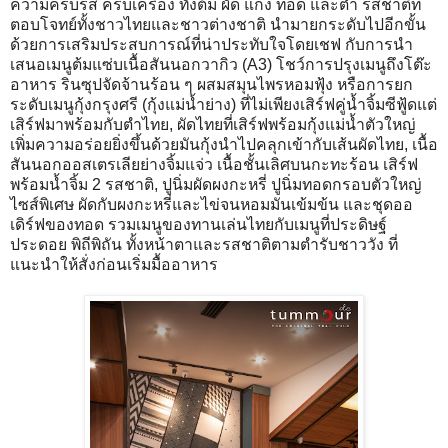
ความครบรส ครบเครื่อง ทั้งต้ม ผัด แกง ทอด และตำ รสชาติที่
ตอบโจทย์ทั้งชาวไทยและชาวต่างชาติ นำมายกระดับไปอีกขั้น
ด้วยการเสริมประสบการณ์ที่น่าประทับใจโดยเชฟ กับการนำ
เสนอเมนูต้มแซ่บเนื้อสันนอกวากิว (A3) โชว์การปรุงเมนูถึงโต๊ะ
อาหาร รินซุปจัดจ้านร้อน ๆ ผสมสมุนไพรหอมฟุ้ง หรือการยก
ระดับเมนูกุ้งกรุงศรี (กุ้งแม่น้ำย่าง) ที่ไม่เพียงเสิร์ฟคู่น้ำจิ้มซีฟู้ดแต่
เสิร์ฟมาพร้อมกับตำไทย, ผัดไทยที่เสิร์ฟพร้อมกุ้งแม่น้ำตัวใหญ่
เพิ่มความอร่อยยิ่งขึ้นด้วยมันกุ้งนำไปคลุกเข้ากับเส้นผัดไทย, เนื้อ
สันนอกออสเตรเลียย่างจิ้มแจ่ว เนื้อชั้นเลิศบนกะทะร้อน เสิร์ฟ
พร้อมน้ำจิ้ม 2 รสชาติ, ปูนิ่มผัดผงกะหรี่ ปูนิ่มทอดกรอบตัวใหญ่
ไซส์พิเศษ ผัดกับผงกะหรี่และไข่จนหอมมันเข้มข้น และชุดออ
เดิร์ฟของทอด รวมเมนูของทานเล่นไทยกับเมนูที่ประดิษฐ์
ประดอย พิถีพิถัน ทั้งหน้าตาและรสชาติตามตำรับชาววัง ที่
แนะนำให้สั่งก่อนเริ่มมื้ออาหาร