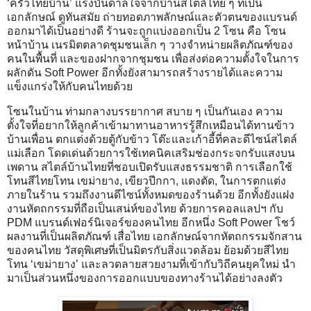
‘ครัวไทยบ้าน’ แรงบันดาลใจจากบ้านสไตล์ไทย ๆ ที่เป็น
เอกลักษณ์ ดูทันสมัย ถ่ายทอดภาพลักษณ์และตัวตนของแบรนด์
ออกมาได้เป็นอย่างดี ร้านจะถูกแบ่งออกเป็น 2 โซน คือ โซน
หน้าบ้าน เนรมิตตลาดชุมชนเล็ก ๆ วางจำหน่ายผลิตภัณฑ์ของ
คนในพื้นที่ และของฝากจากชุมชน เพื่อส่งต่อความตั้งใจในการ
ผลักดัน Soft Power อีกทั้งยังสามารถสร้างรายได้และความ
แข็งแกร่งให้กับคนไทยด้วย
โซนในบ้าน ท่ามกลางบรรยากาศ สบาย ๆ เป็นกันเอง ความ
ตั้งใจที่อยากให้ลูกค้าเข้ามาทานอาหารรู้สึกเหมือนได้ทานข้าว
บ้านเพื่อน ตกแต่งด้วยตู้กับข้าว โต๊ะและเก้าอี้ที่คละดีไซน์สไตล์
แม่เลือก โดดเด่นด้วยการใช้เทคนิคเสริมช่องกระจกรับแสงบน
เพดาน สไตล์บ้านไทยที่ชอบเปิดรับแสงธรรมชาติ การเลือกใช้
โทนสีไทยโทน เขม่ายาง, เขียวปีกกา, แดงตัด, ในการตกแต่ง
ภายในร้าน รวมถึงงานดีไซน์ทั้งหมดของร้านด้วย อีกทั้งยังแฝง
งานหัตถกรรมที่ถือเป็นเสน่ห์ของไทย ด้วยการคอลแลปฯ กับ
PDM แบรนด์เฟอร์นิเจอร์ของคนไทย อีกหนึ่ง Soft Power โชว์
ผลงานที่เป็นผลิตภัณฑ์ เสื่อไทย เอกลักษณ์จากหัตถกรรมจักสาน
ของคนไทย วัสดุพิเศษที่เป็นมิตรกับสิ่งแวดล้อม ย้อมด้วยสีไทย
โทน ‘เขม่ายาง’ และลวดลายสวยงามที่เข้ากับวิถีคนยุคใหม่ นำ
มาเป็นส่วนหนึ่งของการออกแบบของทางร้านได้อย่างลงตัว